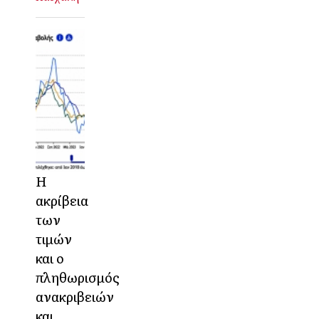
Η
ακρίβεια
των
τιμών
και ο
πληθωρισμός
ανακριβειών
και