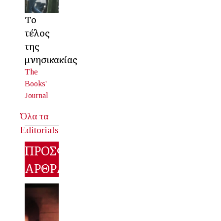
Το
τέλος
της
μνησικακίας
The
Books'
Journal
Όλα τα
Editorials
ΠΡΟΣΦΑΤΑ
ΑΡΘΡΑ