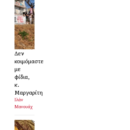
Δεν
κοιμόμαστε
με
φίδια,
κ.
Μαργαρίτη
Ιλάν
Μανουάχ