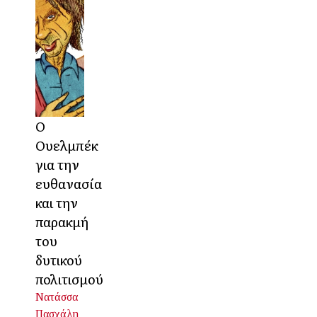
Ο
Ουελμπέκ
για την
ευθανασία
και την
παρακμή
του
δυτικού
πολιτισμού
Νατάσσα
Πασχάλη