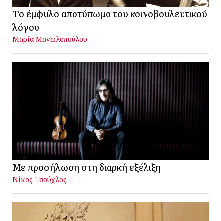
Το έμφυλο αποτύπωμα του κοινοβουλευτικού
λόγου
Μαρία Μανωλοπούλου
Με προσήλωση στη διαρκή εξέλιξη
Νίκος Τσούχλος