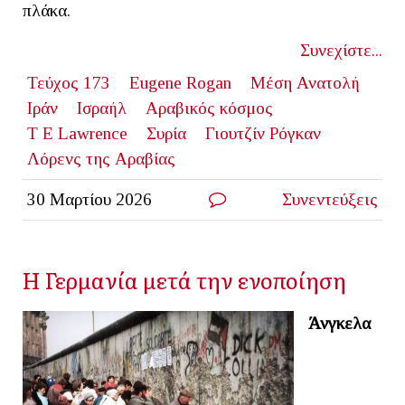
πλάκα.
Συνεχίστε...
Τεύχος 173
Eugene Rogan
Μέση Ανατολή
Ιράν
Ισραήλ
Αραβικός κόσμος
T E Lawrence
Συρία
Γιουτζίν Ρόγκαν
Λόρενς της Αραβίας
30 Μαρτίου 2026
Συνεντεύξεις
Η Γερμανία μετά την ενοποίηση
Άνγκελα