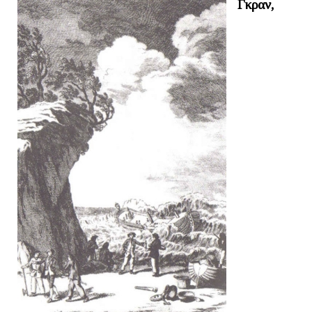
Γκραν,