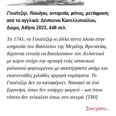
Γουέιτζερ. Ναυάγιο, ανταρσία, φόνος,
μετάφραση
από τα αγγλικά: Δέσποινα Κανελλοπούλου,
Δώμα, Αθήνα 2023, 448 σελ.
To
1741, το Γουέιτζερ κι άλλα πέντε πλοία στην
υπηρεσία του Βασιλείου της Μεγάλης Βρετανίας,
δέχονται εντολή να διαπλεύσουν τον Ατλαντικό
με κύριο στόχο την αρπαγή ενός ισπανικού
γαλιονιού φορτωμένου με ακατέργαστο ασήμι και
εκατοντάδες χιλιάδες αργυρά νομίσματα. Το
Γουέιτζερ δεν τα καταφέρνει. Ναυαγεί σε ένα
ξερονήσι, όπου δεν υπάρχει φαγητό – και όπου
τίποτα δεν τελειώνει όπως στο σινεμά. [ΤΒ
J]
Συνεχίστε...