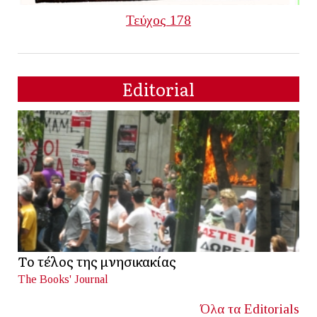
Τεύχος 178
Editorial
Το τέλος της μνησικακίας
The Books' Journal
Όλα τα Editorials