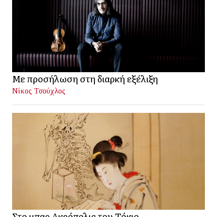
Με προσήλωση στη διαρκή εξέλιξη
Νίκος Τσούχλος
Στο μπαρ Ακρόπολις του Τόκιο