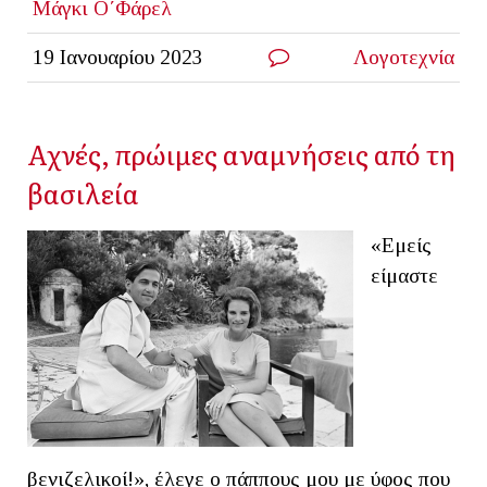
Μάγκι Ο΄Φάρελ
19 Ιανουαρίου 2023
Λογοτεχνία
Αχνές, πρώιμες αναμνήσεις από τη
βασιλεία
«Εμείς
είμαστε
βενιζελικοί!», έλεγε ο πάππους μου με ύφος που