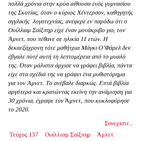
πολλά χρόνια στην κρύα αίθουσα ενός γυμνασίου
της Σκοτίας, όταν ο κύριος Χέντερσον, καθηγητής
αγγλικής λογοτεχνίας, ανέφερε εν παρόδω ότι ο
Ουίλλιαμ Σαίξπηρ είχε έναν μονάκριβο γιο, τον
Άμνετ, που πέθανε σε ηλικία 11 ετών. Η
δεκαεξάχρονη τότε μαθήτρια Μάγκι Ο’Φάρελ δεν
έβγαλε ποτέ αυτή τη λεπτομέρεια από το μυαλό
της. Όταν μάλιστα άρχισε να γράφει βιβλία, πάντα
είχε στα σχέδιά της να γράψει ένα μυθιστόρημα
για τον Άμνετ. Το ανέβαλε διαρκώς.
Eπτά βιβλία
αργότερα και κρατώντας εκείνη την ανάμνηση για
30 χρόνια, έγραψε τον
Άμνετ
, που κυκλοφόρησε
το 2020.
Συνεχίστε...
Τεύχος 137
Ουίλλιαμ Σαίξπηρ
Άμλετ