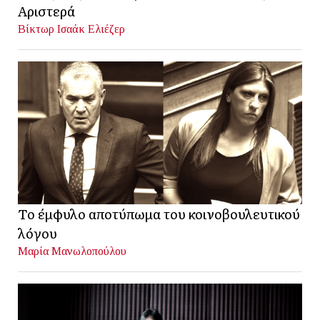
Αριστερά
Βίκτωρ Ισαάκ Ελιέζερ
Το έμφυλο αποτύπωμα του κοινοβουλευτικού
λόγου
Μαρία Μανωλοπούλου