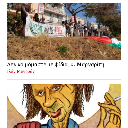
Δεν κοιμόμαστε με φίδια, κ. Μαργαρίτη
Ιλάν Μανουάχ