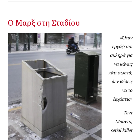
Ο Μαρξ στη Σταδίου
«Όταν
εργάζεσαι
σκληρά για
να κάνεις
κάτι σωστά,
δεν θέλεις
να το
ξεχάσεις»
Τεντ
Μπαντυ,
serial
killer