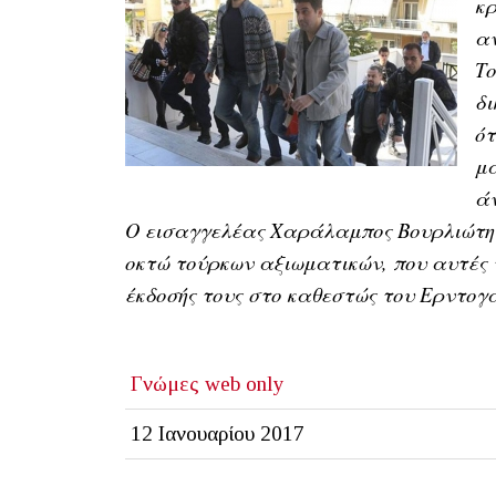
κρ
αν
Το
δι
ότ
μά
άν
Ο εισαγγελέας Χαράλαμπος Βουρλιώτης,
οκτώ τούρκων αξιωματικών, που αυτές τ
έκδοσής τους στο καθεστώς του Ερντογ
Γνώμες
web only
12 Ιανουαρίου 2017