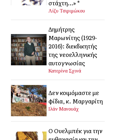
στάχτη…» *
Λίζυ Τσιριμώκου
Δημήτρης
Μαρωνίτης (1929-
2016): διεκδικητής
της νεοελληνικής
αυτογνωσίας
Κατερίνα Σχινά
Δεν κοιμόμαστε με
φίδια, κ. Μαργαρίτη
Ιλάν Μανουάχ
Ο Ουελμπέκ για την
ευθανασία και την