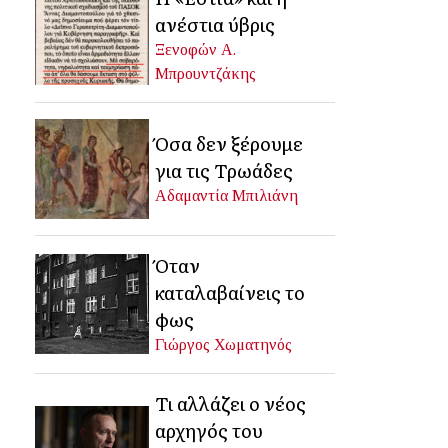
ανέστια ύβρις
Ξενοφών Α.
Μπρουντζάκης
Όσα δεν ξέρουμε
για τις Τρωάδες
Αδαμαντία Μπιλιάνη
Όταν
καταλαβαίνεις το
φως
Γιώργος Χωματηνός
Τι αλλάζει ο νέος
αρχηγός του