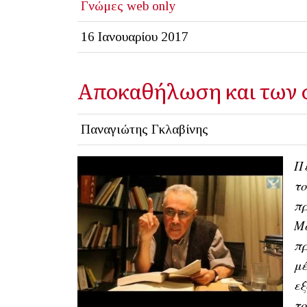
Γνώμες
web only
16 Ιανουαρίου 2017
Αποκαθήλωση και των 
Παναγιώτης Γκλαβίνης
Π
το
πρ
Μό
πρ
μέ
εξ
το