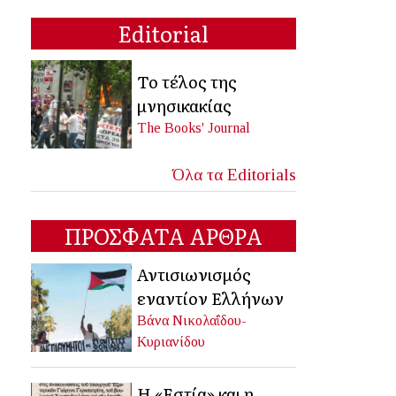
Editorial
Το τέλος της
μνησικακίας
The Books' Journal
Όλα τα Editorials
ΠΡΟΣΦΑΤΑ ΑΡΘΡΑ
Αντισιωνισμός
εναντίον Ελλήνων
Βάνα Νικολαΐδου-
Κυριανίδου
Η «Εστία» και η