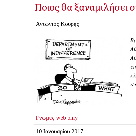
Ποιος θα ξαναμιλήσει σ
Αντώνιος Κουρής
Βρ
Αθ
Αθ
αν
κλ
στ
Γνώμες
web only
10 Ιανουαρίου 2017