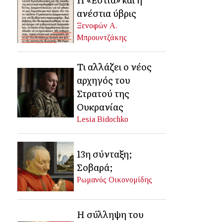
ανέστια ύβρις
Ξενοφών Α.
Μπρουντζάκης
Τι αλλάζει ο νέος
αρχηγός του
Στρατού της
Ουκρανίας
Lesia Bidochko
13η σύνταξη;
Σοβαρά;
Ρωμανός Οικονομίδης
Η σύλληψη του