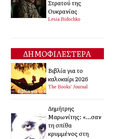
Στρατού της
Ουκρανίας
Lesia Bidochko
ΔΗΜΟΦΙΛΕΣΤΕΡΑ
Βιβλία για το
καλοκαίρι 2026
The Books' Journal
Δημήτρης
Μαρωνίτης: «…σαν
τη σπίθα
κρυμμένος στη