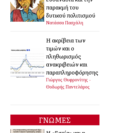
παρακμή του
δυτικού πολιτισμού
Νατάσσα Πασχάλη
Η ακρίβεια των
τιμών και ο
πληθωρισμός
ανακριβειών και
παραπληροφόρησης
Γιώργος Θυφρονίτης -
Θοδωρής Παντελάρος
ΓΝΩΜΕΣ
Η «Εστία» και η