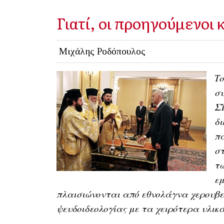
Γιατί, οι προηγούμενοι 
Μιχάλης Ροδόπουλος
Το
συ
ΣΥ
δι
πα
στ
τω
εμ
πλαισιώνονται από εθνολάγνα χερουβε
ψευδοιδεολογίας με τα χειρότερα υλικ