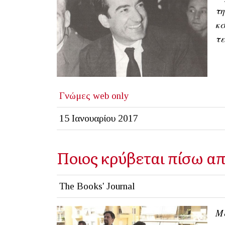
τη
κά
τε
Γνώμες
web only
15 Ιανουαρίου 2017
Ποιος κρύβεται πίσω απ
The Books' Journal
Μα