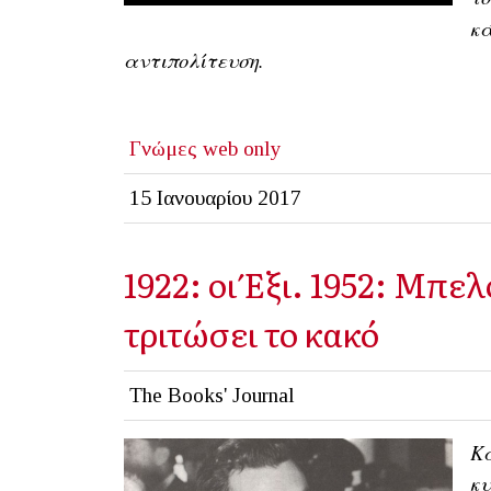
κ
αντιπολίτευση.
Γνώμες
web only
15 Ιανουαρίου 2017
1922: οι Έξι. 1952: Μπελ
τριτώσει το κακό
The Books' Journal
Κα
κυ