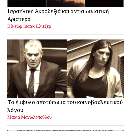
Ισραηλινή Ακροδεξιά και αντισιωνιστική
Αριστερά
Βίκτωρ Ισαάκ Ελιέζερ
Το έμφυλο αποτύπωμα του κοινοβουλευτικού
λόγου
Μαρία Μανωλοπούλου