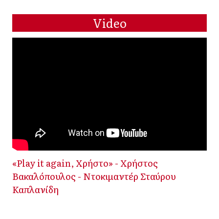
Video
«Play it again, Χρήστο» - Χρήστος
Βακαλόπουλος - Ντοκιμαντέρ Σταύρου
Καπλανίδη