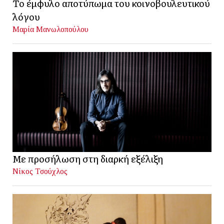
Το έμφυλο αποτύπωμα του κοινοβουλευτικού
λόγου
Μαρία Μανωλοπούλου
Με προσήλωση στη διαρκή εξέλιξη
Νίκος Τσούχλος