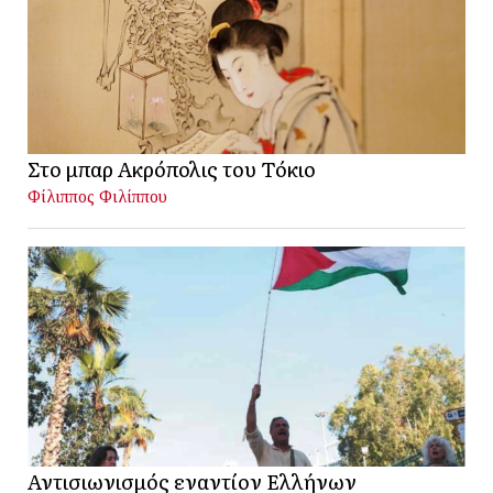
Στο μπαρ Ακρόπολις του Τόκιο
Φίλιππος Φιλίππου
Αντισιωνισμός εναντίον Ελλήνων