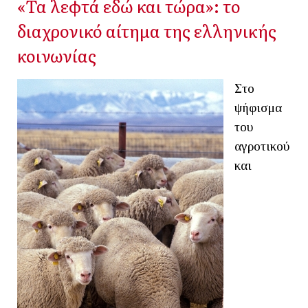
«Τα λεφτά εδώ και τώρα»: το
διαχρονικό αίτημα της ελληνικής
κοινωνίας
Στο
ψήφισμα
του
αγροτικού
και