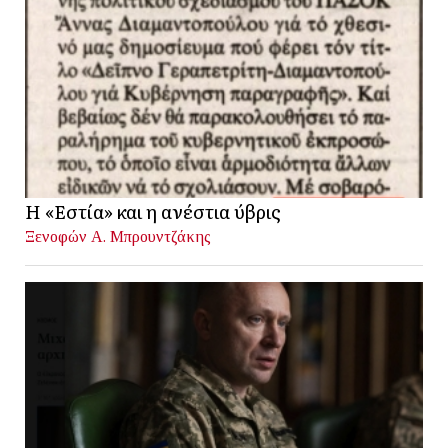
Η «Εστία» και η ανέστια ύβρις
Ξενοφών Α. Μπρουντζάκης