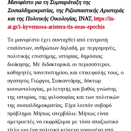
Μανιφέστο για τη Συμπαράταξη της
Σοσιαλδημοκρατίας, της Ριζοσπαστικής Αριστεράς
και της Πολιτικής Οικολογίας,
INAT
,
https://in-
at.gr/i-kyvernosa-aristera-tis-neas-epochis
Το μανιφέστο έχει συνταχθεί από επιτροπή
επαϊόντων, ανθρώπων δηλαδή, με περγαμηνές,
πολιτικής επιστήμης, ιστορίας, δημόσιας
διοίκησης. Με διδακτορικά, οι περισσότεροι,
καθηγητές πανεπιστημίου, και επικεφαλής τους, ο
αγαπητός Γιώργος Σιακαντάρης, δόκτωρ
κοινωνιολογίας, μελετητής και βαθύς γνώστης
της ιστορίας, της φιλοσοφίας και των πολιτικών
της σοσιαλδημοκρατίας. Είχα λοιπόν σοβαρό
πρόβλημα. Μήπως υπερβάλω; Μήπως είναι
αμετροεπές να εκφράζομαι με τόσο απαξιωτικό
τίτλο για ένα πολιτικό κείμενο γραμμένο από