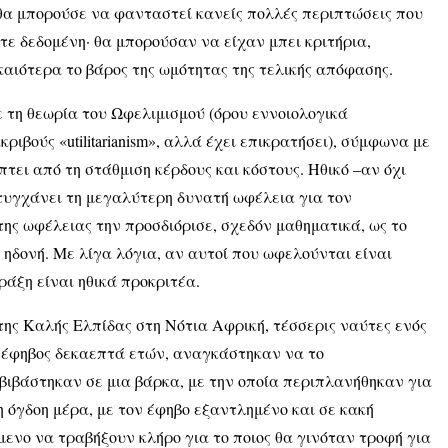
 θα μπορούσε να φανταστεί κανείς πολλές περιπτώσεις που
τε δεδομένη· θα μπορούσαν να είχαν μπει κριτήρια,
καιότερα το βάρος της ωμότητας της τελικής απόφασης.
 τη θεωρία του Ωφελιμισμού (όρου εννοιολογικά
ιβούς «utilitarianism», αλλά έχει επικρατήσει), σύμφωνα με
πτει από τη στάθμιση κέρδους και κόστους. Ηθικό –αν όχι
ιτυγχάνει τη μεγαλύτερη δυνατή ωφέλεια για τον
ης ωφέλειας την προσδιόρισε, σχεδόν μαθηματικά, ως το
ηδονή. Με λίγα λόγια, αν αυτοί που ωφελούνται είναι
ράξη είναι ηθικά προκριτέα.
 της Καλής Ελπίδας στη Νότια Αφρική, τέσσερις ναύτες ενός
ς έφηβος δεκαεπτά ετών, αναγκάστηκαν να το
ιβάστηκαν σε μια βάρκα, με την οποία περιπλανήθηκαν για
η όγδοη μέρα, με τον έφηβο εξαντλημένο και σε κακή
μενο να τραβήξουν κλήρο για το ποιος θα γινόταν τροφή για