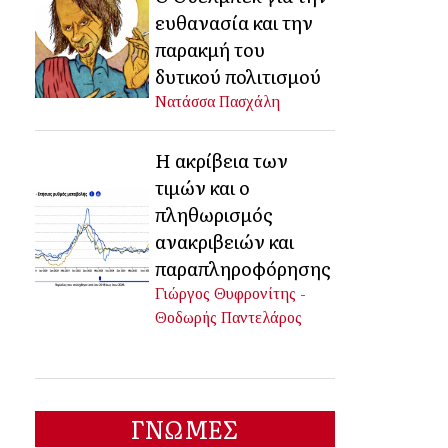
ευθανασία και την
παρακμή του
δυτικού πολιτισμού
Νατάσσα Πασχάλη
Η ακρίβεια των
τιμών και ο
πληθωρισμός
ανακριβειών και
παραπληροφόρησης
Γιώργος Θυφρονίτης -
Θοδωρής Παντελάρος
ΓΝΩΜΕΣ