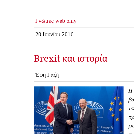
Γνώμες
web only
20 Ιουνίου 2016
Brexit και ιστορία
Έφη Γαζή
Η 
βο
υπ
τρ
ρα
πο