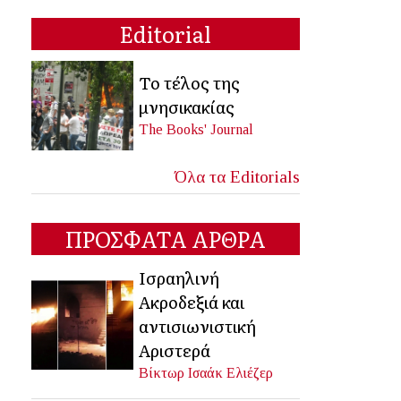
Editorial
Το τέλος της
μνησικακίας
The Books' Journal
Όλα τα Editorials
ΠΡΟΣΦΑΤΑ ΑΡΘΡΑ
Ισραηλινή
Ακροδεξιά και
αντισιωνιστική
Αριστερά
Βίκτωρ Ισαάκ Ελιέζερ