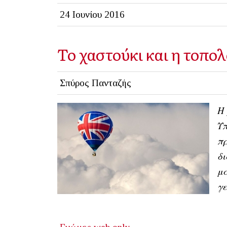
24 Ιουνίου 2016
Το χαστούκι και η τοπο
Σπύρος Πανταζής
Η 
Υπ
πρ
δι
μα
γ