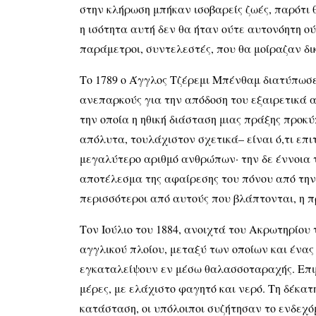
στην κλήρωση μπήκαν ισοβαρείς ζωές, παρότι
η ισότητα αυτή δεν θα ήταν ούτε αυτονόητη ού
παράμετροι, συντελεστές, που θα μοίραζαν δι
Το 1789 ο Άγγλος Τζέρεμι Μπένθαμ διατύπωσε
ανεπαρκούς για την απόδοση του εξαιρετικά ακρ
την οποία η ηθική διάσταση μιας πράξης προκύ
απόλυτα, τουλάχιστον σχετικά– είναι ό,τι επ
μεγαλύτερο αριθμό ανθρώπων· την δε έννοια τ
αποτέλεσμα της αφαίρεσης του πόνου από την 
περισσότεροι από αυτούς που βλάπτονται, η π
Τον Ιούλιο του 1884, ανοιχτά του Ακρωτηρίου
αγγλικού πλοίου, μεταξύ των οποίων και ένα
εγκαταλείψουν εν μέσω θαλασσοταραχής. Επιβ
μέρες, με ελάχιστο φαγητό και νερό. Τη δέκατ
κατάσταση, οι υπόλοιποι συζήτησαν το ενδεχό