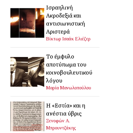
Ισραηλινή
Ακροδεξιά και
αντισιωνιστική
Αριστερά
Βίκτωρ Ισαάκ Ελιέζερ
Το έμφυλο
αποτύπωμα του
κοινοβουλευτικού
λόγου
Μαρία Μανωλοπούλου
Η «Εστία» και η
ανέστια ύβρις
Ξενοφών Α.
Μπρουντζάκης