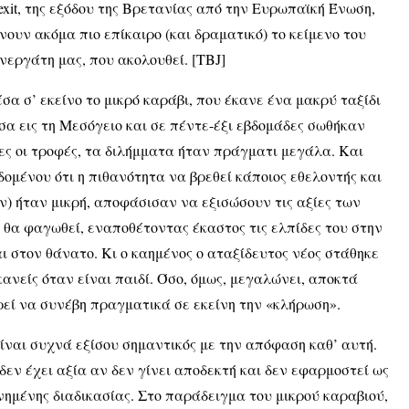
exit, της εξόδου της Βρετανίας από την Ευρωπαϊκή Ένωση,
νουν ακόμα πιο επίκαιρο (και δραματικό) το κείμενο του
νεργάτη μας, που ακολουθεί. [ΤΒJ]
σα σ’ εκείνο το μικρό καράβι, που έκανε ένα μακρύ ταξίδι
σα εις τη Μεσόγειο και σε πέντε-έξι εβδομάδες σωθήκαν
ες οι τροφές, τα διλήμματα ήταν πράγματι μεγάλα. Και
δομένου ότι η πιθανότητα να βρεθεί κάποιος εθελοντής και
ν) ήταν μικρή, αποφάσισαν να εξισώσουν τις αξίες των
 θα φαγωθεί, εναποθέτοντας έκαστος τις ελπίδες του στην
αι στον θάνατο. Κι ο καημένος ο αταξίδευτος νέος στάθηκε
κανείς όταν είναι παιδί. Όσο, όμως, μεγαλώνει, αποκτά
ρεί να συνέβη πραγματικά σε εκείνη την «κλήρωση».
ίναι συχνά εξίσου σημαντικός με την απόφαση καθ’ αυτή.
 δεν έχει αξία αν δεν γίνει αποδεκτή και δεν εφαρμοστεί ως
νημένης διαδικασίας. Στο παράδειγμα του μικρού καραβιού,