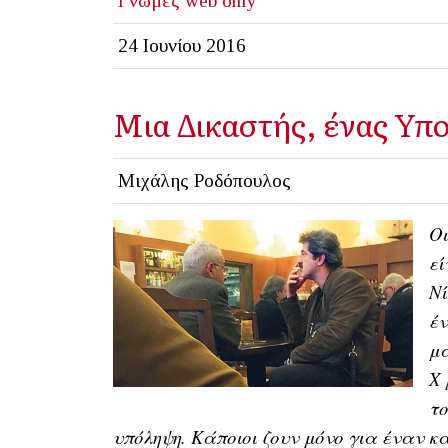
Γνώμες
web only
24 Ιουνίου 2016
Μια Δικαστής, ένας Υπο
Μιχάλης Ροδόπουλος
Oι
εί
Νί
έν
μα
Χ 
το
υπόληψη. Κάποιοι ζουν μόνο για έναν κ