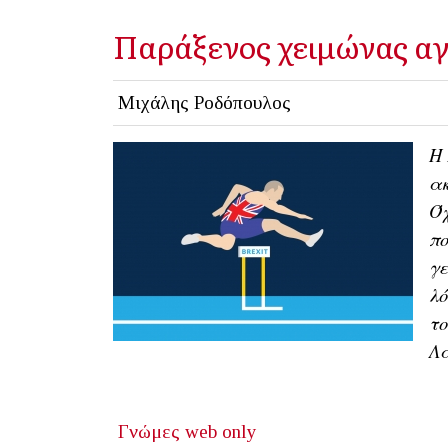
Παράξενος χειμώνας αγ
Μιχάλης Ροδόπουλος
Η 
ακ
Όχ
πο
γε
λό
τ
Λα
Γνώμες
web only