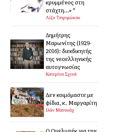
κρυμμένος στη
στάχτη…» *
Λίζυ Τσιριμώκου
Δημήτρης
Μαρωνίτης (1929-
2016): διεκδικητής
της νεοελληνικής
αυτογνωσίας
Κατερίνα Σχινά
Δεν κοιμόμαστε με
φίδια, κ. Μαργαρίτη
Ιλάν Μανουάχ
Ο Ουελμπέκ για την