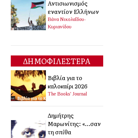
Αντισιωνισμός
εναντίον Ελλήνων
Βάνα Νικολαΐδου-
Κυριανίδου
ΔΗΜΟΦΙΛΕΣΤΕΡΑ
Βιβλία για το
καλοκαίρι 2026
The Books' Journal
Δημήτρης
Μαρωνίτης: «…σαν
τη σπίθα