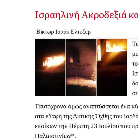
Ισραηλινή Ακροδεξιά κα
Βίκτωρ Ισαάκ Ελιέζερ
Τα
μ
το
Ισ
δ
σ
Ταυτόχρονα όμως αναπτύσσεται ένα κύμ
στα εδάφη της Δυτικής Όχθης του Ιορ
εποίκων την Πέμπτη 23 Ιουλίου που π
Παλαιστινίων*.