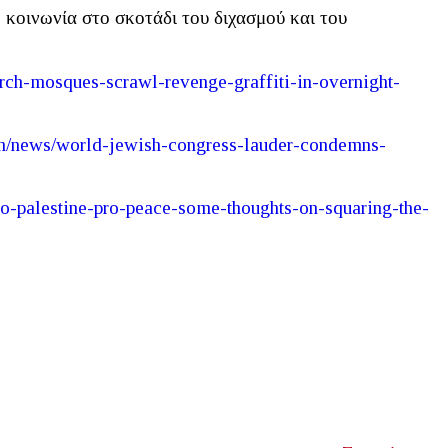
 κοινωνία στο σκοτάδι του διχασμού και του
rch
-
mosques
-
scrawl
-
revenge
-
graffiti
-
in
-
overnight
-
n
/
news
/
world
-
jewish
-
congress
-
lauder
-
condemns
-
ro
-
palestine
-
pro
-
peace
-
some
-
thoughts
-
on
-
squaring
-
the
-