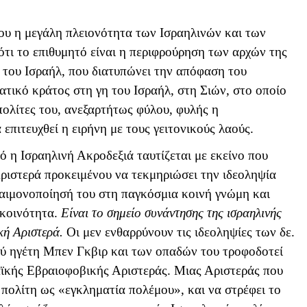
ου η μεγάλη πλειονότητα των Ισραηλινών και των
τι το επιθυμητό είναι η περιφρούρηση των αρχών της
 του Ισραήλ, που διατυπώνει την απόφαση του
ατικό κράτος στη γη του Ισραήλ, στη Σιών, στο οποίο
πολίτες του, ανεξαρτήτως φύλου, φυλής η
επιτευχθεί η ειρήνη με τους γειτονικούς λαούς.
ό η Ισραηλινή Ακροδεξιά ταυτίζεται με εκείνο που
ριστερά προκειμένου να τεκμηριώσει την ιδεοληψία
 δαιμονοποίησή του στη παγκόσμια κοινή γνώμη και
 κοινότητα.
Είναι το σημείο συνάντησης της ισραηλινής
κή Αριστερά.
Οι μεν ενθαρρύνουν τις ιδεοληψίες των δε.
ού ηγέτη Μπεν Γκβιρ και των οπαδών του τροφοδοτεί
αϊκής Εβραιοφοβικής Αριστεράς. Μιας Αριστεράς που
ό πολίτη ως «εγκληματία πολέμου», και να στρέφει το