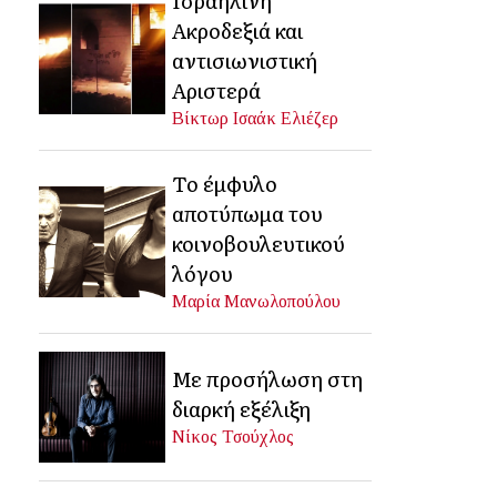
Ακροδεξιά και
αντισιωνιστική
Αριστερά
Βίκτωρ Ισαάκ Ελιέζερ
Το έμφυλο
αποτύπωμα του
κοινοβουλευτικού
λόγου
Μαρία Μανωλοπούλου
Με προσήλωση στη
διαρκή εξέλιξη
Νίκος Τσούχλος