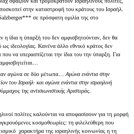
άχ σφάζουν και τρομοκρατούν Ισραηλινούς πολίτες,
αποσκοπεί στην καταστροφή του κράτους του Ισραήλ.
Salzberger
*** σε πρόσφατη ομιλία της στο
ν η ίδια η ύπαρξή του δεν αμφισβητούνταν, δεν θα
 ως ιδεολογίας. Κανένα άλλο εθνικό κράτος δεν
α που να υπερασπίζεται την ίδια του την ύπαρξη. Για
ν αμφισβητείται…
 έναν αγώνα σε δύο μέτωπα…
Αγώνα ενάντια στην
τίον του Ισραήλ· και αγώνα ενάντια στην ισραηλινή
σύμμαχος της αντισιωνιστικής Αριστεράς.
ηλινοί πολίτες καλούνται να αποφασίσουν για τη μορφή
υγκρουόμενες κοσμοθεωρίες: τη φιλελεύθερη που
τισμικό χαρακτήρα της ισραηλινής κοινωνίας η τη