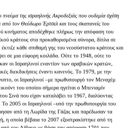
το πνεύμα της ισραηλινής Ακροδεξιάς που ουδεμία σχέση
κε από τον Θεόδωρο Έρτσελ και τους σκαπανείς του
ού κινήματος αποδέχθηκε πλήρως την απόφαση του
ϊκού κράτους στα προκαθορισμένα σύνορα, δίπλα σε
 έκτιζε κάθε σπιθαμή γης του νεοσύστατου κράτους και
ψει σε μια εύφορη κοιλάδα. Ούτε το 1948, ούτε το
ηκαν οι Ισραηλινοί εναντίον των αραβικών κρατών,
ικές διεκδικήσεις έναντι κανενός. Το 1979, με την
γυπτο, οι Ισραηλινοί –με πρωθυπουργό τον Μεναχέμ
ικούντ του οποίου σήμερα ηγείται ο Μπενιαμίν
υ Σινά που είχαν καταλάβει το 1967, διαλύοντας
ι. Το 2005 οι Ισραηλινοί –υπό την πρωθυπουργία του
ησαν από τη Λωρίδα της Γάζας και παρέδωσαν τα
ή, η οποία βέβαια το 2007 εξοστρακίστηκε από τη
 από τον Λίβανο με βάση την απόφαση 1701 που