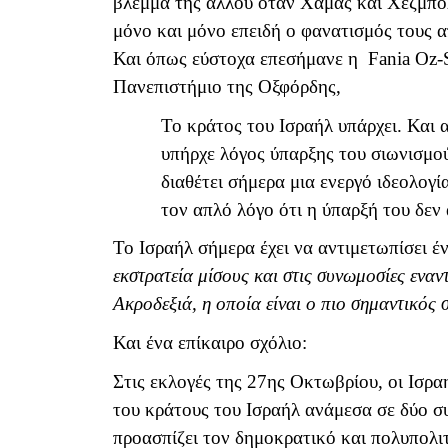
βλέμμα της αλλού όταν Χαμάς και Χεζμπολ
μόνο και μόνο επειδή ο φανατισμός τους 
Και όπως εύστοχα επεσήμανε η
Fania
Oz
-
Πανεπιστήμιο της Οξφόρδης,
Το κράτος του Ισραήλ υπάρχει. Και α
υπήρχε λόγος ύπαρξης του σιωνισμού
διαθέτει σήμερα μια ενεργό ιδεολογί
τον απλό λόγο ότι η ύπαρξή του δε
Το Ισραήλ σήμερα έχει να αντιμετωπίσει
εκστρατεία μίσους και στις συνωμοσίες εναν
Ακροδεξιά, η οποία είναι ο πιο σημαντικός 
Και ένα επίκαιρο σχόλιο:
Στις εκλογές της 27ης Οκτωβρίου, οι Ισρα
του κράτους του Ισραήλ ανάμεσα σε δύο σ
προασπίζει τον δημοκρατικό και πολυπολι