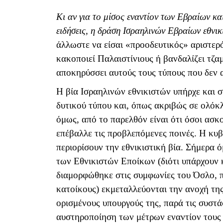
Κι αν για το μίσος εναντίον των Εβραίων κα
ειδήσεις, η δράση Ισραηλινών Εβραίων εθνικ
άλλωστε να είσαι «προοδευτικός» αριστερό
κακοποιεί Παλαιστίνιους ή βανδαλίζει τζ
αποκηρύσσει αυτούς τους τύπους που δεν 
Η βία Ισραηλινών εθνικιστών υπήρχε και σ
δυτικού τύπου και, όπως ακριβώς σε ολόκ
όμως, από το παρελθόν είναι ότι όσοι ασ
επέβαλλε τις προβλεπόμενες ποινές. Η κυβ
περιορίσουν την εθνικιστική βία. Σήμερα 
των Εθνικιστών Εποίκων (διότι υπάρχουν 
διαμορφώθηκε στις συμφωνίες του Όσλο,
κατοίκους) εκμεταλλεύονται την ανοχή τη
ορισμένους υπουργούς της, παρά τις συστά
αυστηροποίηση των μέτρων εναντίον τους 