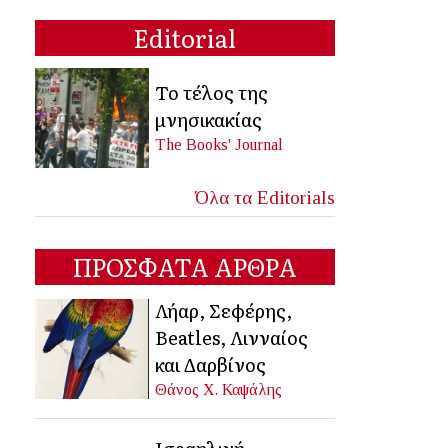
Editorial
Το τέλος της
μνησικακίας
The Books' Journal
Όλα τα Editorials
ΠΡΟΣΦΑΤΑ ΑΡΘΡΑ
Λήαρ, Σεφέρης,
Beatles, Λινναίος
και Δαρβίνος
Θάνος Χ. Καψάλης
Ισραηλινή