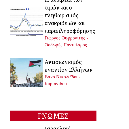
τιμών και ο
πληθωρισμός
ανακριβειών και
παραπληροφόρησης
Γιώργος Θυφρονίτης -
Θοδωρής Παντελάρος
Αντισιωνισμός
εναντίον Ελλήνων
Βάνα Νικολαΐδου-
Κυριανίδου
ΓΝΩΜΕΣ
Ισραηλινή