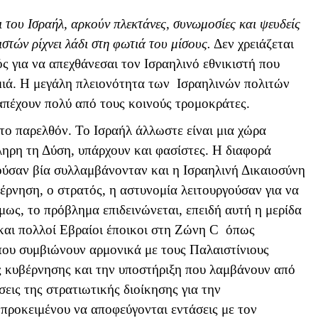
ι του Ισραήλ, αρκούν πλεκτάνες, συνωμοσίες και ψευδείς
ιστών ρίχνει λάδι στη φωτιά του μίσους.
Δεν χρειάζεται
ς για να απεχθάνεσαι τον Ισραηλινό εθνικιστή που
αμιά. Η μεγάλη πλειονότητα των Ισραηλινών πολιτών
απέχουν πολύ από τους κοινούς τρομοκράτες.
το παρελθόν. Το Ισραήλ άλλωστε είναι μια χώρα
ληρη τη Δύση, υπάρχουν και φασίστες. Η διαφορά
κούσαν βία συλλαμβάνονταν και η Ισραηλινή Δικαιοσύνη
έρνηση, ο στρατός, η αστυνομία λειτουργούσαν για να
όμως, το πρόβλημα επιδεινώνεται, επειδή αυτή η μερίδα
και πολλοί Εβραίοι έποικοι στη Ζώνη
C
όπως
που συμβιώνουν αρμονικά με τους Παλαιστίνιους
ς κυβέρνησης και την υποστήριξη που λαμβάνουν από
σεις της στρατιωτικής διοίκησης για την
προκειμένου να αποφεύγονται εντάσεις με τον