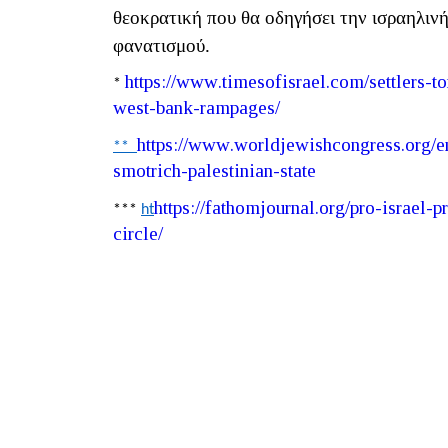
θεοκρατική που θα οδηγήσει την ισραηλινή
φανατισμού.
https
://
www
.
timesofisrael
.
com
/
settlers
-
to
*
west
-
bank
-
rampages
/
https
://
www
.
worldjewishcongress
.
org
/
e
**
smotrich
-
palestinian
-
state
https
://
fathomjournal
.
org
/
pro
-
israel
-
p
***
ht
circle
/