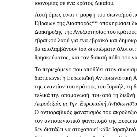
ισονομίας σε ένα κράτος Δικαίου.
Αυτή όμως είναι η μορφή του σιωνισμού π
Εβραίων της Διασποράς** αποκηρύσσει διό
Διακήρυξης της Ανεξαρτησίας του κράτους
εβραϊκού λαού για ένα εβραϊκό και δημοκρ
θα απολαμβάνουν ίσα δικαιώματα όλοι οι 
θρησκεύματος, και τον διακαή πόθο του να 
Το περιεχόμενο που αποδίδει στον σιωνισμ
διατυπώνει η Ευρωπαϊκή Αντισιωνιστική Α
της εναντίον του κράτους του Ισραήλ, τη
τελικά την απομόνωσή του από τη διεθνή
Ακροδεξιάς με την Ευρωπαϊκή Αντισιωνιστι
Ο αντιαραβικός φανατισμός του ακροδεξι
τον αντισιωνιστικό φανατισμό της Ευρωπ
δεν διστάζει να στοχοποιεί κάθε Ισραηλιν