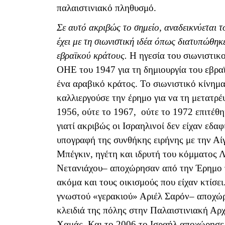
παλαιστινιακό πληθυσμό.
Σε αυτό ακριβώς το σημείο, αναδεικνύεται 
έχει με τη σιωνιστική ιδέα όπως διατυπώθη
εβραϊκού κράτους.
Η ηγεσία του σιωνιστικ
ΟΗΕ του 1947 για τη δημιουργία του εβρα
ένα αραβικό κράτος. Το σιωνιστικό κίνημα
καλλιεργούσε την έρημο για να τη μετατρέ
1956, ούτε το 1967, ούτε το 1972 επιτέθ
γιατί ακριβώς οι Ισραηλινοί δεν είχαν εδαφ
υπογραφή της συνθήκης ειρήνης με την Αί
Μπέγκιν, ηγέτη και ιδρυτή του κόμματος Λ
Νετανιάχου– αποχώρησαν από την Έρημο το
ακόμα και τους οικισμούς που είχαν κτίσε
γνωστού «γερακιού» Αριέλ Σαρόν– αποχώρ
κλειδιά της πόλης στην Παλαιστινιακή Αρχ
Χαμάς. Και το 2006 το Ισραήλ αποχώρησε