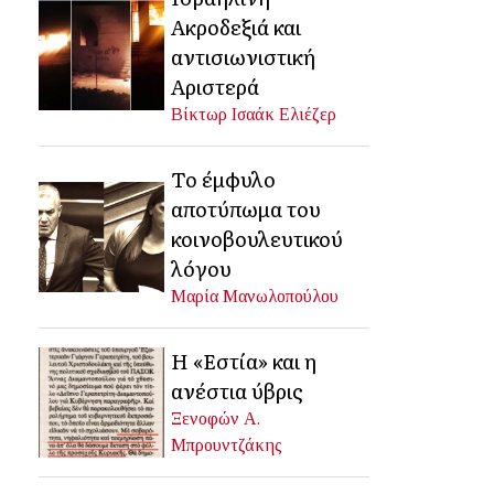
Ακροδεξιά και
αντισιωνιστική
Αριστερά
Βίκτωρ Ισαάκ Ελιέζερ
Το έμφυλο
αποτύπωμα του
κοινοβουλευτικού
λόγου
Μαρία Μανωλοπούλου
Η «Εστία» και η
ανέστια ύβρις
Ξενοφών Α.
Μπρουντζάκης