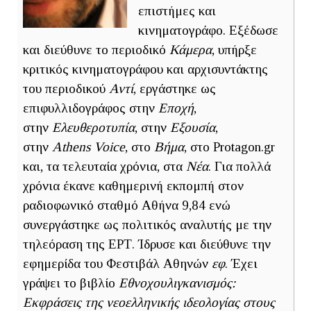
επιστήμες και
κινηματογράφο. Εξέδωσε
και διεύθυνε το περιοδικό
Κάμερα
, υπήρξε
κριτικός κινηματογράφου και αρχισυντάκτης
του περιοδικού
Αντί
, εργάστηκε ως
επιφυλλιδογράφος στην
Εποχή
,
στην
Ελευθεροτυπία
, στην
Εξουσία
,
στην
Athens Voice
, στο
Βήμα
, στο Protagon.gr
και, τα τελευταία χρόνια, στα
Νέα
. Για πολλά
χρόνια έκανε καθημερινή εκπομπή στον
ραδιοφωνικό σταθμό Αθήνα 9,84 ενώ
συνεργάστηκε ως πολιτικός αναλυτής με την
τηλεόραση της ΕΡΤ. Ίδρυσε και διεύθυνε την
εφημερίδα του Φεστιβάλ Αθηνών
εφ
. Έχει
γράψει το βιβλίο
Εθνοχουλιγκανισμός:
Εκφράσεις της νεοελληνικής ιδεολογίας στους