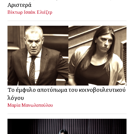
Αριστερά
Βίκτωρ Ισαάκ Ελιέζερ
Το έμφυλο αποτύπωμα του κοινοβουλευτικού
λόγου
Μαρία Μανωλοπούλου