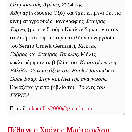
Ολυμπιακούς Αγώνες 2004
της
Αθήνας
(εκδόσεις Οξύ) και έχει επιμεληθεί τις
κινηματογραφικές μονογραφίες
Σταύρος
Τορνές
(με τον Σταύρο Καπλανίδη και, για την
ιταλική έκδοση, με την επιπλέον συνεργασία
του Sergio Grmek Germani),
Κώστας
Γαβράς
και
Σταύρος Τσιώλης
. Μόλις
κυκλοφόρησαν τα βιβλία του:
Κι αυτοί είναι η
Ελλάδα. Συνεντεύξεις στο Books' Journal
και
Duck Soup. Στην κουζίνα της ανάγνωσης
.
Εργάζεται για το βιβλίο του,
Το κιτς του
ΣΥΡΙΖΑ
.
E-mail:
ekanellis2000@gmail.com
Πέθανε ο Χρόνης Μπότσογλου