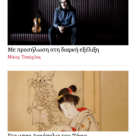
Με προσήλωση στη διαρκή εξέλιξη
Νίκος Τσούχλος
Στο μπαρ Ακρόπολις του Τόκιο