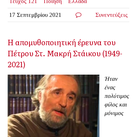
Τεύχος 121
Ποίηση
Ελλάδα
17 Σεπτεμβρίου 2021
Συνεντεύξεις
Η απομυθοποιητική έρευνα του
Πέτρου Στ. Μακρή Στάικου (1949-
2021)
Ήταν
ένας
πολύτιμος
φίλος και
μόνιμος