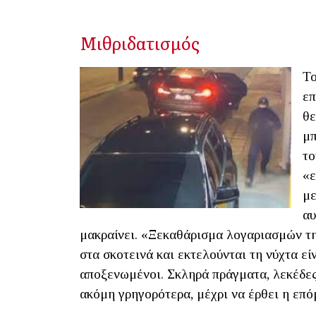
Μιθριδατισμός
Το
επ
θε
μπ
το
«ε
με
αυ
μακραίνει. «Ξεκαθάρισμα λογαριασμών τ
στα σκοτεινά και εκτελούνται τη νύχτα εί
αποξενωμένοι. Σκληρά πράγματα, λεκέδες
ακόμη γρηγορότερα, μέχρι να έρθει η επό