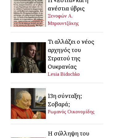
ανέστια ύβρις
Ξενοφών Α.
Μπρουντζάκης
Τι αλλάζει ο νέος
αρχηγός του
Στρατού της
Ουκρανίας
Lesia Bidochko
13η σύνταξη;
Σοβαρά;
Ρωμανός Οικονομίδης
Η σύλληψη του