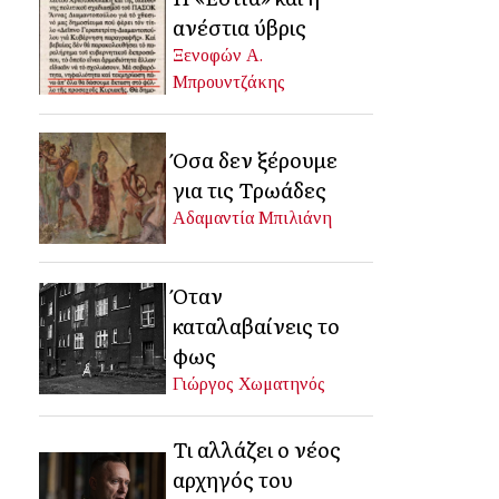
ανέστια ύβρις
Ξενοφών Α.
Μπρουντζάκης
Όσα δεν ξέρουμε
για τις Τρωάδες
Αδαμαντία Μπιλιάνη
Όταν
καταλαβαίνεις το
φως
Γιώργος Χωματηνός
Τι αλλάζει ο νέος
αρχηγός του