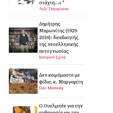
στάχτη…» *
Λίζυ Τσιριμώκου
Δημήτρης
Μαρωνίτης (1929-
2016): διεκδικητής
της νεοελληνικής
αυτογνωσίας
Κατερίνα Σχινά
Δεν κοιμόμαστε με
φίδια, κ. Μαργαρίτη
Ιλάν Μανουάχ
Ο Ουελμπέκ για την
ευθανασία και την