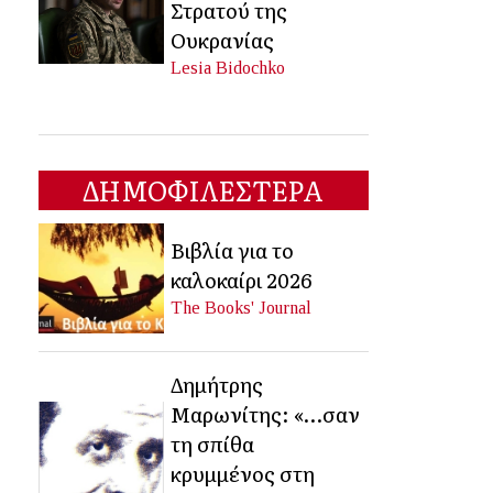
Στρατού της
Ουκρανίας
Lesia Bidochko
ΔΗΜΟΦΙΛΕΣΤΕΡΑ
Βιβλία για το
καλοκαίρι 2026
The Books' Journal
Δημήτρης
Μαρωνίτης: «…σαν
τη σπίθα
κρυμμένος στη