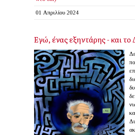
01 Απριλίου 2024
Εγώ, ένας εξηντάρης - και το
Δε
πο
επ
δι
δυ
δε
νι
κα
Δι
ακ