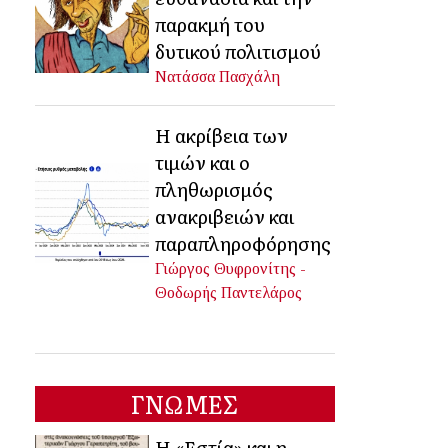
παρακμή του
δυτικού πολιτισμού
Νατάσσα Πασχάλη
Η ακρίβεια των
τιμών και ο
πληθωρισμός
ανακριβειών και
παραπληροφόρησης
Γιώργος Θυφρονίτης -
Θοδωρής Παντελάρος
ΓΝΩΜΕΣ
Η «Εστία» και η