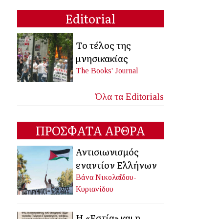
Editorial
Το τέλος της
μνησικακίας
The Books' Journal
Όλα τα Editorials
ΠΡΟΣΦΑΤΑ ΑΡΘΡΑ
Αντισιωνισμός
εναντίον Ελλήνων
Βάνα Νικολαΐδου-
Κυριανίδου
Η «Εστία» και η