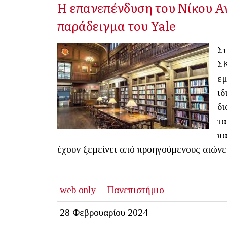
Η επανεπένδυση του Νίκου Αν
παράδειγμα του Yale
Στ
ΣΚ
εμ
ιδ
δι
τα
πα
έχουν ξεμείνει από προηγούμενους αιώνε
web only
Πανεπιστήμιο
28 Φεβρουαρίου 2024