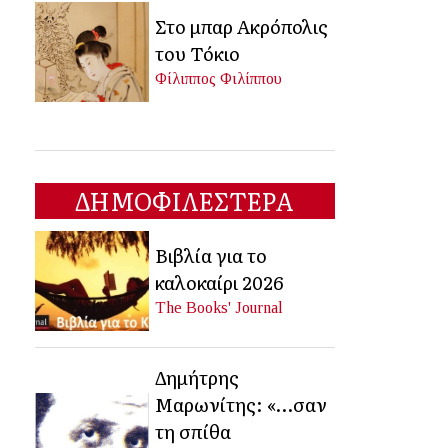
Στο μπαρ Ακρόπολις
του Τόκιο
Φίλιππος Φιλίππου
ΔΗΜΟΦΙΛΕΣΤΕΡΑ
Βιβλία για το
καλοκαίρι 2026
The Books' Journal
Δημήτρης
Μαρωνίτης: «…σαν
τη σπίθα