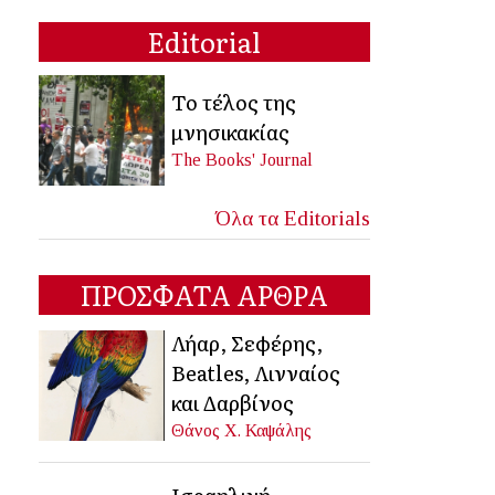
Editorial
Το τέλος της
μνησικακίας
The Books' Journal
Όλα τα Editorials
ΠΡΟΣΦΑΤΑ ΑΡΘΡΑ
Λήαρ, Σεφέρης,
Beatles, Λινναίος
και Δαρβίνος
Θάνος Χ. Καψάλης
Ισραηλινή