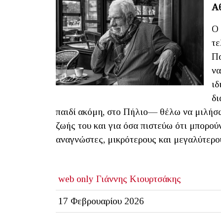
Αθ
Ο 
τε
Πα
να
ιδ
δι
παιδί ακόμη, στο Πήλιο— θέλω να μιλήσω γ
ζωής του και για όσα πιστεύω ότι μπορού
αναγνώστες, μικρότερους και μεγαλύτερο
web only
Γιάννης Κιουρτσάκης
17 Φεβρουαρίου 2026