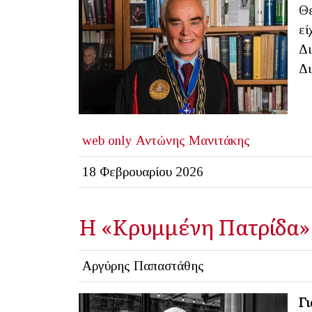
Θε
εί
Δι
Δι
web only
Αντώνης Μανιτάκης
18 Φεβρουαρίου 2026
Η «Κρυμμένη Πατρίδα» 
Αργύρης Παπαστάθης
Γι