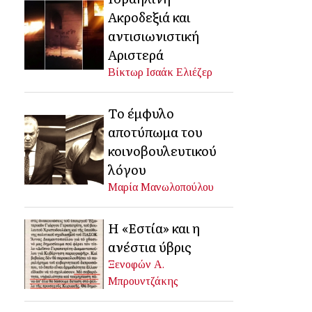
Ακροδεξιά και
αντισιωνιστική
Αριστερά
Βίκτωρ Ισαάκ Ελιέζερ
Το έμφυλο
αποτύπωμα του
κοινοβουλευτικού
λόγου
Μαρία Μανωλοπούλου
Η «Εστία» και η
ανέστια ύβρις
Ξενοφών Α.
Μπρουντζάκης