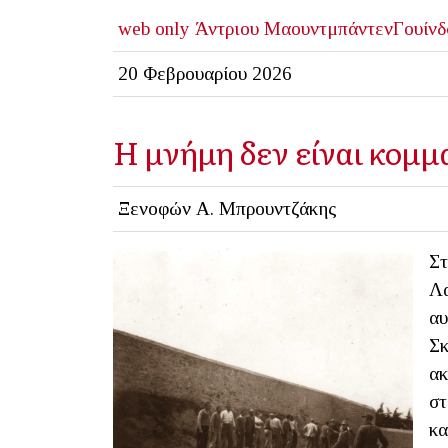
web only
Άντριου ΜαουντμπάντενΓουίνδ
20 Φεβρουαρίου 2026
Η μνήμη δεν είναι κομμ
Ξενοφών Α. Μπρουντζάκης
Στ
Λα
αυ
Σκ
ακ
στ
κα