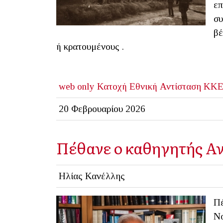
επ
συ
βέ
ή κρατουμένους .
web only
Κατοχή
Εθνική Αντίσταση
ΚΚ
20 Φεβρουαρίου 2026
Πέθανε ο καθηγητής Α
Ηλίας Κανέλλης
Πέ
Νο