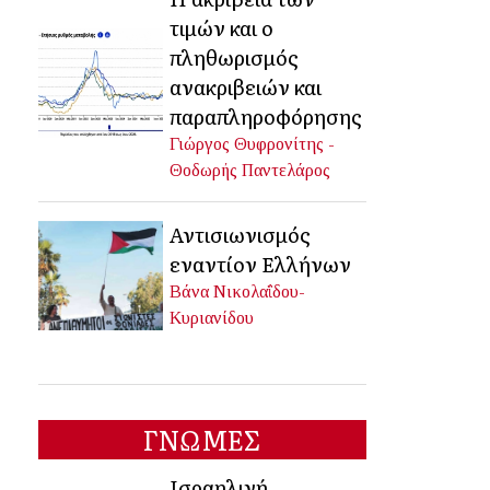
τιμών και ο
πληθωρισμός
ανακριβειών και
παραπληροφόρησης
Γιώργος Θυφρονίτης -
Θοδωρής Παντελάρος
Αντισιωνισμός
εναντίον Ελλήνων
Βάνα Νικολαΐδου-
Κυριανίδου
ΓΝΩΜΕΣ
Ισραηλινή