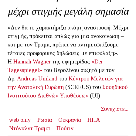
μέχρι στιγμής μεγάλη σημασία
«Δεν θα το χαρακτήριζα ακόμη αναστροφή. Μέχρι
στιγμής, πρόκειται απλώς για μια ανακοίνωση –
και με τον Τραμπ, πρέπει να αντιμετωπίζουμε
τέτοιες προφορικές δηλώσεις με επιφύλαξη».
Η
Hannah Wagner
της εφημερίδας
«Der
Tagesspiegel»
του Βερολίνου συζητά με τον
Δρ.
Andreas Umland
του
Κέντρου Μελετών για
την Ανατολική Ευρώπη
(SCEEUS) του
Σουηδικού
Ινστιτούτου Διεθνών Υποθέσεων
(UI)
Συνεχίστε...
web only
Ρωσία
Ουκρανία
ΗΠΑ
Ντόναλντ Τραμπ
Πούτιν