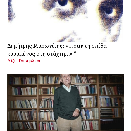
Δημήτρης Μαρωνίτης: «…σαν τη σπίθα
κρυμμένος στη στάχτη…» *
Λίζυ Τσιριμώκου