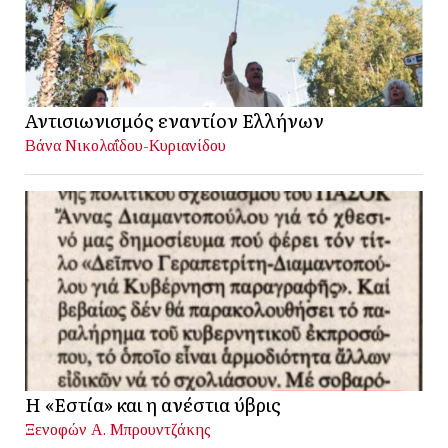
Αντισιωνισμός εναντίον Ελλήνων
Βάνα Νικολαΐδου-Κυριανίδου
Η «Εστία» και η ανέστια ύβρις
Ξενοφών Α. Μπρουντζάκης