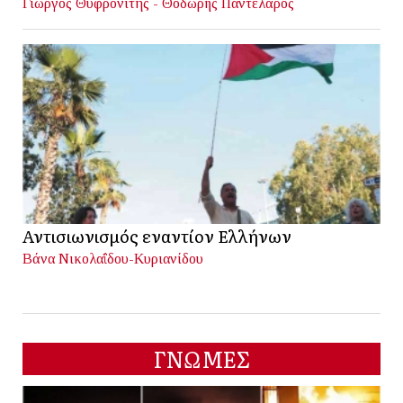
Γιώργος Θυφρονίτης - Θοδωρής Παντελάρος
Αντισιωνισμός εναντίον Ελλήνων
Βάνα Νικολαΐδου-Κυριανίδου
ΓΝΩΜΕΣ