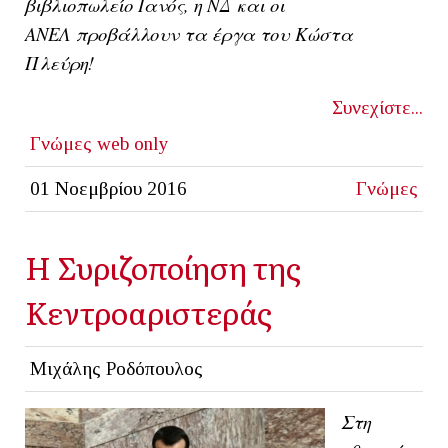
βιβλιοπωλείο Ιανός
, η ΝΔ και οι
ΑΝΕΛ προβάλλουν τα έργα του Κώστα
Πλεύρη!
Συνεχίστε...
Γνώμες
web only
01 Νοεμβρίου 2016
Γνώμες
Η Συριζοποίηση της
Κεντροαριστεράς
Μιχάλης Ροδόπουλος
Στη