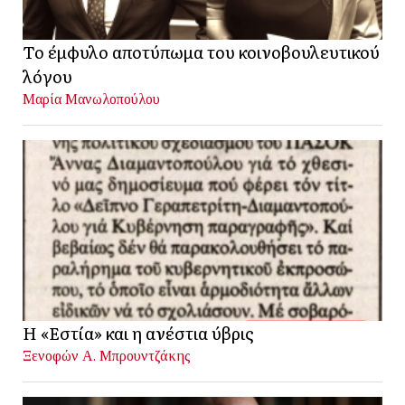
Το έμφυλο αποτύπωμα του κοινοβουλευτικού
λόγου
Μαρία Μανωλοπούλου
Η «Εστία» και η ανέστια ύβρις
Ξενοφών Α. Μπρουντζάκης