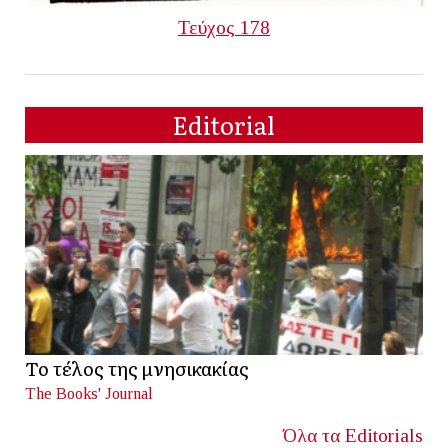
Τεύχος 178
Editorial
Το τέλος της μνησικακίας
The Books' Journal
Όλα τα Editorials