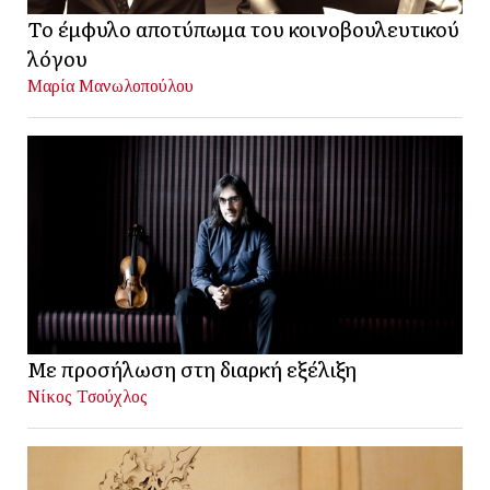
Το έμφυλο αποτύπωμα του κοινοβουλευτικού
λόγου
Μαρία Μανωλοπούλου
Με προσήλωση στη διαρκή εξέλιξη
Νίκος Τσούχλος