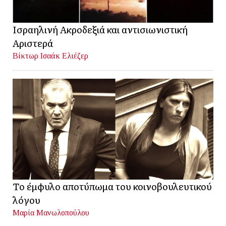
Ισραηλινή Ακροδεξιά και αντισιωνιστική
Αριστερά
Βίκτωρ Ισαάκ Ελιέζερ
Το έμφυλο αποτύπωμα του κοινοβουλευτικού
λόγου
Μαρία Μανωλοπούλου