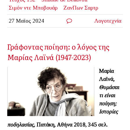
Σιμόν ντε Μποβουάρ
ΖανΠων Σαρτρ
27 Μαϊος 2024
Λογοτεχνία
Γράφοντας ποίηση: o λόγος της
Μαρίας Λαϊνά (1947-2023)
Μαρία
Λαϊνά
,
Θυμάσαι
τι είναι
ποίηση;
Ιστορίες
ποδηλασίας,
Πατάκη, Αθήνα 2018, 345 σελ.