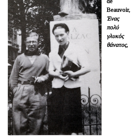
de
Beauvoir,
Ένας
πολύ
γλυκός
θάνατος
,