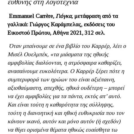
ευθύνης στη λογοτεχνία
Emmanuel Carr
è
re,
Γιόγκα
, μετάφραση από τα
γαλλικά: Γιώργος Καράμπελας, εκδόσεις του
Εικοστού Πρώτου, Αθήνα 2021, 312 σελ.
Όταν μπαίνουμε σε ένα βιβλίο του Καρρέρ, λέει ο
Μισέλ Ουελμπέκ, «τα μιάσματα της ηθικής
αμφιβολίας διαλύονται, η ατμόσφαιρα καθαρίζει,
ανασαίνουμε ευκολότερα. Ο Καρρέρ ξέρει πότε η
συμπεριφορά των ηρώων του είναι αξιέπαινη,
αξιοθαύμαστη, απεχθής, ηθικά ουδέτερη – μπορεί
να έχει αμφιβολίες για τα πάντα, εκτός απ’ αυτό.
Και είναι τούτη η καθαρότητα της σύλληψης,
τούτη η διανοητική και ηθική ευθυκρισία που τον
κάνουν ικανό, αυτόν και μόνο αυτόν (ή σχεδόν)
να θίγει ορισμένα θέματα ηθικώς ευαίσθητα τω