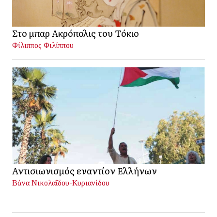
Στο μπαρ Ακρόπολις του Τόκιο
Φίλιππος Φιλίππου
Αντισιωνισμός εναντίον Ελλήνων
Βάνα Νικολαΐδου-Κυριανίδου