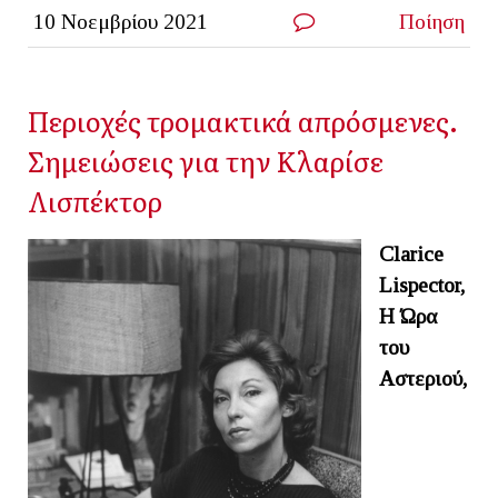
10 Νοεμβρίου 2021
Ποίηση
Περιοχές τρομακτικά απρόσμενες.
Σημειώσεις για την Κλαρίσε
Λισπέκτορ
Clarice
Lispector,
Η Ώρα
του
Αστεριού,