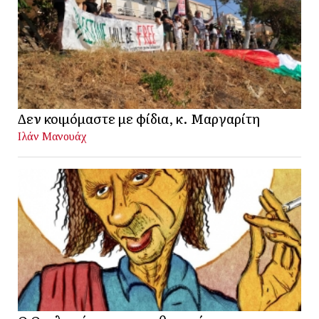
Δεν κοιμόμαστε με φίδια, κ. Μαργαρίτη
Ιλάν Μανουάχ