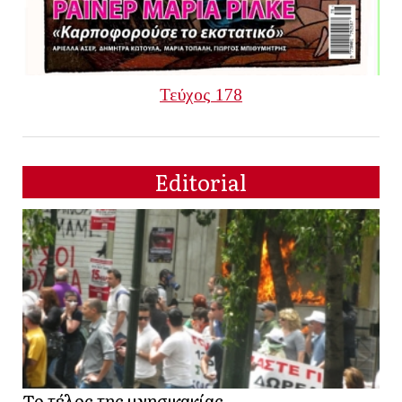
Τεύχος 178
Editorial
Το τέλος της μνησικακίας