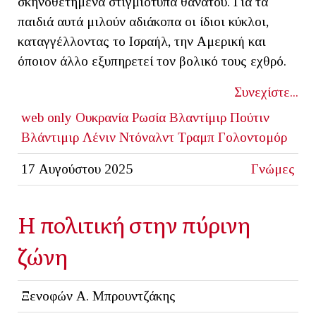
σκηνοθετημένα στιγμιότυπα θανάτου. Για τα
παιδιά αυτά μιλούν αδιάκοπα οι ίδιοι κύκλοι,
καταγγέλλοντας το Ισραήλ, την Αμερική και
όποιον άλλο εξυπηρετεί τον βολικό τους εχθρό.
Συνεχίστε...
web only
Ουκρανία
Ρωσία
Βλαντίμιρ Πούτιν
Βλάντιμιρ Λένιν
Ντόναλντ Τραμπ
Γολoντομόρ
17 Αυγούστου 2025
Γνώμες
Η πολιτική στην πύρινη
ζώνη
Ξενοφών Α. Μπρουντζάκης