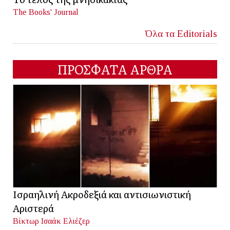
The Books' Journal
Όλα τα Editorials
ΠΡΟΣΦΑΤΑ ΑΡΘΡΑ
Ισραηλινή Ακροδεξιά και αντισιωνιστική
Αριστερά
Βίκτωρ Ισαάκ Ελιέζερ