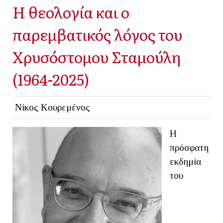
Η θεολογία και ο
παρεμβατικός λόγος του
Χρυσόστομου Σταμούλη
(1964-2025)
Νίκος Κουρεμένος
Η
πρόσφατη
εκδημία
του