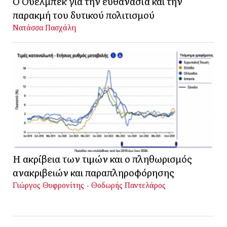
Ο Ουελμπέκ για την ευθανασία και την
παρακμή του δυτικού πολιτισμού
Νατάσσα Πασχάλη
Η ακρίβεια των τιμών και ο πληθωρισμός
ανακριβειών και παραπληροφόρησης
Γιώργος Θυφρονίτης - Θοδωρής Παντελάρος