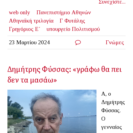
Συνεχίστε...
web only
Πανεπιστήμιο Αθηνών
Αθηναϊκή τριλογία
Γ Φυτάλης
Γρηγόριος Ε΄
υπουργείο Πολιτισμού
23 Μαρτίου 2024
Γνώμες
Δημήτρης Φύσσας: «γράφω θα πει
δεν τα μασάω»
Α, ο
Δημήτρης
Φύσσας.
Ο
γενναίος