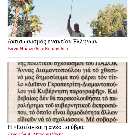
Αντισιωνισμός εναντίον Ελλήνων
Βάνα Νικολαΐδου-Κυριανίδου
Η «Εστία» και η ανέστια ύβρις
Ξενοφών Α. Μπρουντζάκης