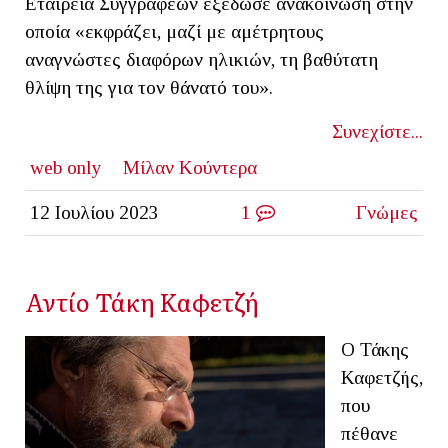
Εταιρεία Συγγραφέων εξέδωσε ανακοίνωση στην
οποία «εκφράζει, μαζί με αμέτρητους
αναγνώστες διαφόρων ηλικιών, τη βαθύτατη
θλίψη της για τον θάνατό του».
Συνεχίστε...
web only
Μίλαν Κούντερα
12 Ιουλίου 2023
1
Γνώμες
Αντίο Τάκη Καφετζή
Ο Τάκης
Καφετζής,
που
πέθανε