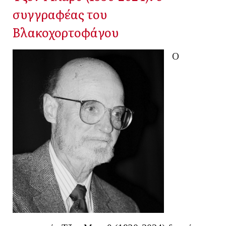
συγγραφέας του
Βλακοχορτοφάγου
Ο