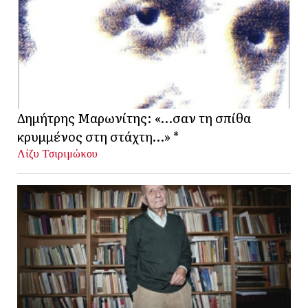
Δημήτρης Μαρωνίτης: «…σαν τη σπίθα
κρυμμένος στη στάχτη…» *
Λίζυ Τσιριμώκου