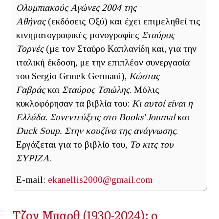
Ολυμπιακούς Αγώνες 2004
της
Αθήνας
(εκδόσεις Οξύ) και έχει επιμεληθεί τις
κινηματογραφικές μονογραφίες
Σταύρος
Τορνές
(με τον Σταύρο Καπλανίδη και, για την
ιταλική έκδοση, με την επιπλέον συνεργασία
του Sergio Grmek Germani),
Κώστας
Γαβράς
και
Σταύρος Τσιώλης
. Μόλις
κυκλοφόρησαν τα βιβλία του:
Κι αυτοί είναι η
Ελλάδα. Συνεντεύξεις στο Books' Journal
και
Duck Soup. Στην κουζίνα της ανάγνωσης
.
Εργάζεται για το βιβλίο του,
Το κιτς του
ΣΥΡΙΖΑ
.
E-mail:
ekanellis2000@gmail.com
Τζον Μπαρθ (1930-2024): ο