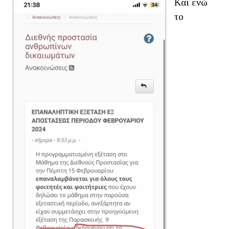
Και ενώ
το