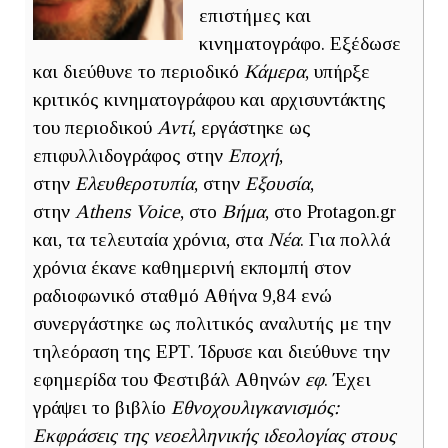
επιστήμες και
κινηματογράφο. Εξέδωσε
και διεύθυνε το περιοδικό
Κάμερα
, υπήρξε
κριτικός κινηματογράφου και αρχισυντάκτης
του περιοδικού
Αντί
, εργάστηκε ως
επιφυλλιδογράφος στην
Εποχή
,
στην
Ελευθεροτυπία
, στην
Εξουσία
,
στην
Athens Voice
, στο
Βήμα
, στο Protagon.gr
και, τα τελευταία χρόνια, στα
Νέα
. Για πολλά
χρόνια έκανε καθημερινή εκπομπή στον
ραδιοφωνικό σταθμό Αθήνα 9,84 ενώ
συνεργάστηκε ως πολιτικός αναλυτής με την
τηλεόραση της ΕΡΤ. Ίδρυσε και διεύθυνε την
εφημερίδα του Φεστιβάλ Αθηνών
εφ
. Έχει
γράψει το βιβλίο
Εθνοχουλιγκανισμός:
Εκφράσεις της νεοελληνικής ιδεολογίας στους