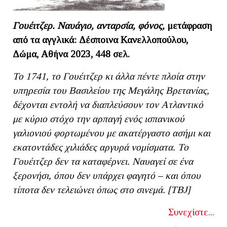
Γουέιτζερ. Ναυάγιο, ανταρσία, φόνος,
μετάφραση
από τα αγγλικά: Δέσποινα Κανελλοπούλου,
Δώμα, Αθήνα 2023, 448 σελ.
To
1741, το Γουέιτζερ κι άλλα πέντε πλοία στην
υπηρεσία του Βασιλείου της Μεγάλης Βρετανίας,
δέχονται εντολή να διαπλεύσουν τον Ατλαντικό
με κύριο στόχο την αρπαγή ενός ισπανικού
γαλιονιού φορτωμένου με ακατέργαστο ασήμι και
εκατοντάδες χιλιάδες αργυρά νομίσματα. Το
Γουέιτζερ δεν τα καταφέρνει. Ναυαγεί σε ένα
ξερονήσι, όπου δεν υπάρχει φαγητό – και όπου
τίποτα δεν τελειώνει όπως στο σινεμά. [ΤΒ
J]
Συνεχίστε...