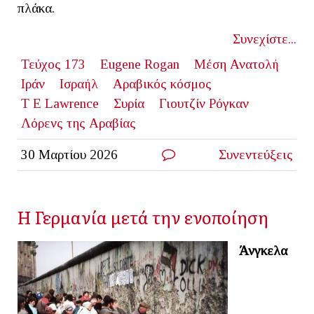
πλάκα.
Συνεχίστε...
Τεύχος 173
Eugene Rogan
Μέση Ανατολή
Ιράν
Ισραήλ
Αραβικός κόσμος
T E Lawrence
Συρία
Γιουτζίν Ρόγκαν
Λόρενς της Αραβίας
30 Μαρτίου 2026
Συνεντεύξεις
Η Γερμανία μετά την ενοποίηση
Άνγκελα