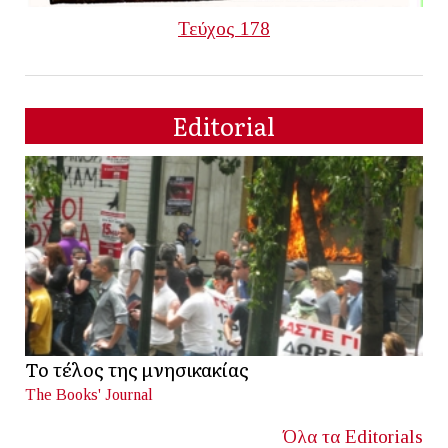
Τεύχος 178
Editorial
Το τέλος της μνησικακίας
The Books' Journal
Όλα τα Editorials