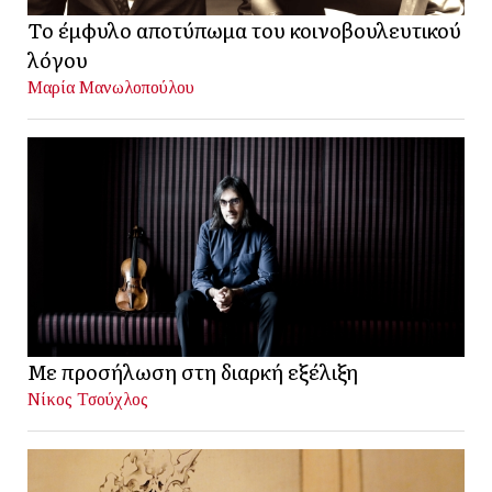
Το έμφυλο αποτύπωμα του κοινοβουλευτικού
λόγου
Μαρία Μανωλοπούλου
Με προσήλωση στη διαρκή εξέλιξη
Νίκος Τσούχλος