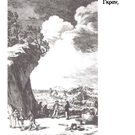
Γκραν,