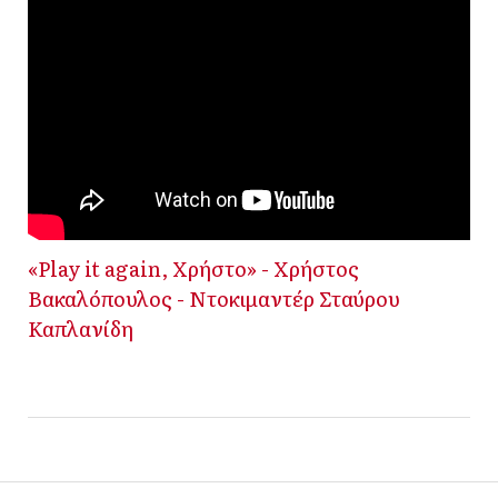
«Play it again, Χρήστο» - Χρήστος
Βακαλόπουλος - Ντοκιμαντέρ Σταύρου
Καπλανίδη