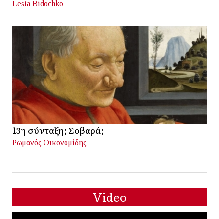
Lesia Bidochko
13η σύνταξη; Σοβαρά;
Ρωμανός Οικονομίδης
Video