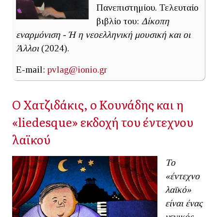
Πανεπιστημίου. Τελευταίο
βιβλίο του:
Δίκοπη
εναρμόνιση - Ή η νεοελληνική μουσική και οι
Άλλοι
(2024).
E-mail:
pvlag@ionio.gr
O Χατζιδάκις, o Κουνάδης και η
«liedesque» εκδοχή του έντεχνου
λαϊκού
Το
«έντεχνο
λαϊκό»
είναι ένας
γενικός