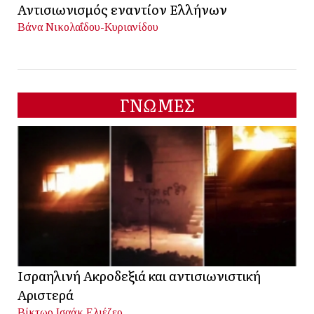
Αντισιωνισμός εναντίον Ελλήνων
Βάνα Νικολαΐδου-Κυριανίδου
ΓΝΩΜΕΣ
Ισραηλινή Ακροδεξιά και αντισιωνιστική
Αριστερά
Βίκτωρ Ισαάκ Ελιέζερ