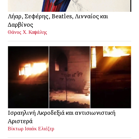
Λήαρ, Σεφέρης, Beatles, Λινναίος και
Δαρβίνος
Θάνος Χ. Καψάλης
Ισραηλινή Ακροδεξιά και αντισιωνιστική
Αριστερά
Βίκτωρ Ισαάκ Ελιέζερ