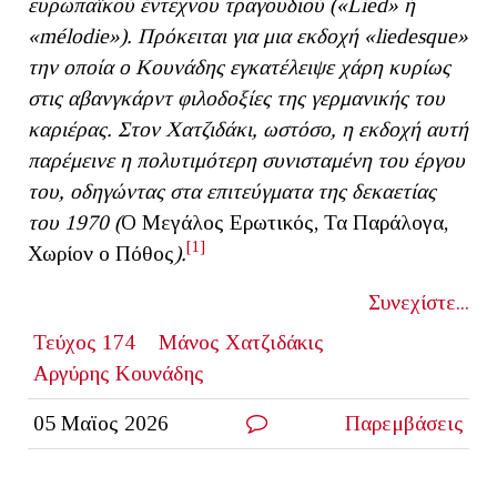
ευρωπαϊκού έντεχνου τραγουδιού («Lied» ή
«mélodie»). Πρόκειται για μια εκδοχή «liedesque»
την οποία ο Κουνάδης εγκατέλειψε χάρη κυρίως
στις αβανγκάρντ φιλοδοξίες της γερμανικής του
καριέρας. Στον Χατζιδάκι, ωστόσο, η εκδοχή αυτή
παρέμεινε η πολυτιμότερη συνισταμένη του έργου
του, οδηγώντας στα επιτεύγματα της δεκαετίας
του 1970 (
Ο Μεγάλος Ερωτικός, Τα Παράλογα,
[1]
Χωρίον ο Πόθος
).
Συνεχίστε...
Τεύχος 174
Μάνος Χατζιδάκις
Αργύρης Κουνάδης
05 Μαϊος 2026
Παρεμβάσεις