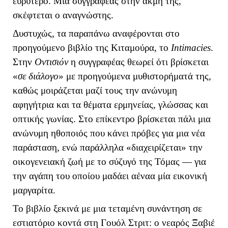
ευρύτερο. Μια συγγραφέας στην ακμή της,
σκέφτεται ο αναγνώστης.
Δυστυχώς, τα παραπάνω αναφέρονται στο
προηγούμενο βιβλίο της Κιταμούρα, το
Intimacies
.
Στην
Οντισιόν
η συγγραφέας θεωρεί ότι βρίσκεται
«
σε διάλογο
» με προηγούμενα μυθιστορήματά της,
καθώς μοιράζεται μαζί τους την ανώνυμη
αφηγήτρια και τα θέματα ερμηνείας, γλώσσας και
οπτικής γωνίας. Στο επίκεντρο βρίσκεται πάλι μια
ανώνυμη ηθοποιός που κάνει πρόβες για μια νέα
παράσταση, ενώ παράλληλα «διαχειρίζεται» την
οικογενειακή ζωή με το σύζυγό της Τόμας — για
την αγάπη του οποίου μαδάει αέναα μία εικονική
μαργαρίτα.
Το βιβλίο ξεκινά με μια τεταμένη συνάντηση σε
εστιατόριο κοντά στη Γουόλ Στριτ: ο νεαρός Ξαβιέ