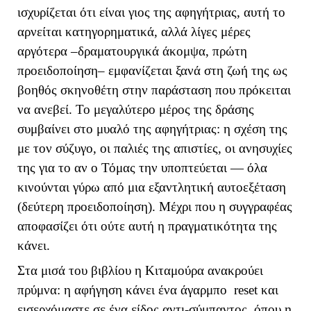
ισχυρίζεται ότι είναι γιος της αφηγήτριας, αυτή το
αρνείται κατηγορηματικά, αλλά λίγες μέρες
αργότερα –δραματουργικά άκομψα, πρώτη
προειδοποίηση– εμφανίζεται ξανά στη ζωή της ως
βοηθός σκηνοθέτη στην παράσταση που πρόκειται
να ανεβεί. Το μεγαλύτερο μέρος της δράσης
συμβαίνει στο μυαλό της αφηγήτριας: η σχέση της
με τον σύζυγο, οι παλιές της απιστίες, οι ανησυχίες
της για το αν ο Τόμας την υποπτεύεται — όλα
κινούνται γύρω από μια εξαντλητική αυτοεξέταση
(δεύτερη προειδοποίηση). Μέχρι που η συγγραφέας
αποφασίζει ότι ούτε αυτή η πραγματικότητα της
κάνει.
Στα μισά του βιβλίου η Κιταμούρα ανακρούει
πρύμνα: η αφήγηση κάνει ένα άγαρμπο
reset
και
εισερχόμαστε σε ένα είδος αντι-σύμπαντος, όπου η