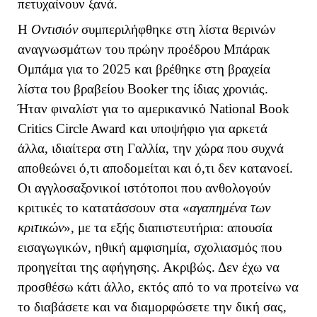
πετυχαίνουν ξανά.
Η
Οντισιόν
συμπεριλήφθηκε στη λίστα θερινών
αναγνωσμάτων του πρώην προέδρου Μπάρακ
Ομπάμα για το 2025 και βρέθηκε στη βραχεία
λίστα του βραβείου
Booker
της ίδιας χρονιάς.
Ήταν φιναλίστ για το αμερικανικό
National
Book
Critics
Circle
Award
και υποψήφιο για αρκετά
άλλα, ιδιαίτερα στη Γαλλία, την χώρα που συχνά
αποθεώνει ό,τι αποδομείται και ό,τι δεν κατανοεί.
Οι αγγλοσαξονικοί ιστότοποι που ανθολογούν
κριτικές το κατατάσσουν στα «
αγαπημένα των
κριτικών
», με τα εξής διαπιστευτήρια: απουσία
εισαγωγικών, ηθική αμφισημία, σχολιασμός που
προηγείται της αφήγησης. Ακριβώς. Δεν έχω να
προσθέσω κάτι άλλο, εκτός από το να προτείνω να
το διαβάσετε και να διαμορφώσετε την δική σας,