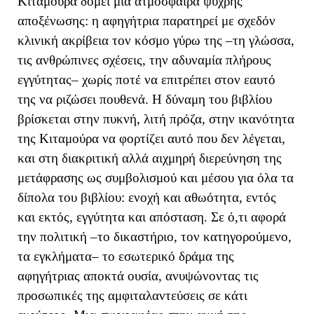
Κιταμούρα δομεί μια ατμόσφαιρα ψυχρής
αποξένωσης: η αφηγήτρια παρατηρεί με σχεδόν
κλινική ακρίβεια τον κόσμο γύρω της –τη γλώσσα,
τις ανθρώπινες σχέσεις, την αδυναμία πλήρους
εγγύτητας– χωρίς ποτέ να επιτρέπει στον εαυτό
της να ριζώσει πουθενά. Η δύναμη του βιβλίου
βρίσκεται στην πυκνή, λιτή πρόζα, στην ικανότητα
της Κιταμούρα να φορτίζει αυτό που δεν λέγεται,
και στη διακριτική αλλά αιχμηρή διερεύνηση της
μετάφρασης ως συμβολισμού και μέσου για όλα τα
δίπολα του βιβλίου: ενοχή και αθωότητα, εντός
και εκτός, εγγύτητα και απόσταση. Σε ό,τι αφορά
την πολιτική –το δικαστήριο, τον κατηγορούμενο,
τα εγκλήματα– το εσωτερικό δράμα της
αφηγήτριας αποκτά ουσία, ανυψώνοντας τις
προσωπικές της αμφιταλαντεύσεις σε κάτι