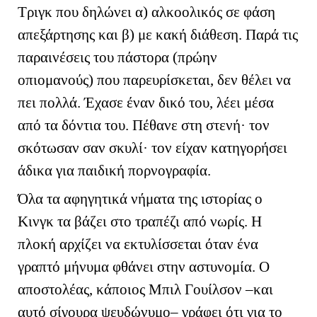
Τριγκ που δηλώνει α) αλκοολικός σε φάση
απεξάρτησης και β) με κακή διάθεση. Παρά τις
παραινέσεις του πάστορα (πρώην
οπιομανούς) που παρευρίσκεται, δεν θέλει να
πει πολλά. Έχασε έναν δικό του, λέει μέσα
από τα δόντια του. Πέθανε στη στενή· τον
σκότωσαν σαν σκυλί· τον είχαν κατηγορήσει
άδικα για παιδική πορνογραφία.
Όλα τα αφηγητικά νήματα της ιστορίας ο
Κινγκ τα βάζει στο τραπέζι από νωρίς. Η
πλοκή αρχίζει να εκτυλίσσεται όταν ένα
γραπτό μήνυμα φθάνει στην αστυνομία. Ο
αποστολέας, κάποιος Μπιλ Γουίλσον –και
αυτό σίγουρα ψευδώνυμο– γράφει ότι για το