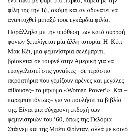
ένα τάκο με ψάρι στο πάρκο, παρέα με την
φίλη της την Ίζι, ακόμη και αν αδυνατεί να
αναπτυχθεί μεταξύ τους εγκάρδια φιλία.
Παράλληλα με την υπόθεση των κατά συρροή
φόνων ξετυλίγεται μία άλλη ιστορία. Η Κέιτ
Μακ Κέι, μια φεμινίστρια σελέμπριτι,
βρίσκεται σε τουρνέ στην Αμερική για να
ευαγγελιστεί στις γυναίκες –σε τεράστια
ακροατήρια που γεμίζουν αρένες και μεγάλες
αίθουσες– το μήνυμα «
Woman
Power
!». Και –
παρεμπιπτόντως– για να πουλήσει τα βιβλία
της. Είναι μια σύγχρονη εκδοχή των
φεμινιστριών του ’60, όπως της Γκλόρια
Στάινεμ και της Μπέτι Φρίνταν, αλλά με κοινό