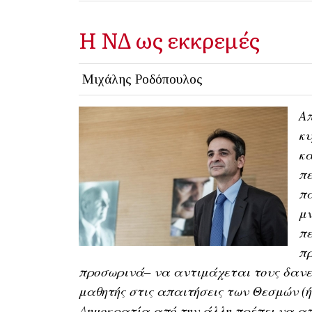
Η ΝΔ ως εκκρεμές
Μιχάλης Ροδόπουλος
Απ
κυ
κα
πε
πα
μν
πε
πρ
προσωρινά– να αντιμάχεται τους δανεισ
μαθητής στις απαιτήσεις των Θεσμών (ή
Δημοκρατία από την άλλη πρέπει να απ