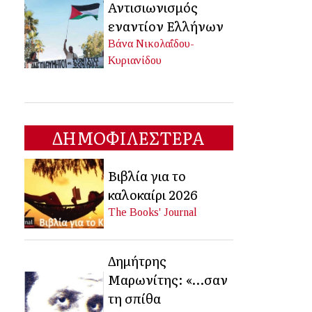
Αντισιωνισμός
εναντίον Ελλήνων
Βάνα Νικολαΐδου-
Κυριανίδου
ΔΗΜΟΦΙΛΕΣΤΕΡΑ
Βιβλία για το
καλοκαίρι 2026
The Books' Journal
Δημήτρης
Μαρωνίτης: «…σαν
τη σπίθα