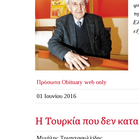
φι
τη
Ε
εξ
Πρόσωπα
Obituary
web only
01 Ιουνίου 2016
Η Τουρκία που δεν κατ
Μιχάλης Τριανταφυλλίδης