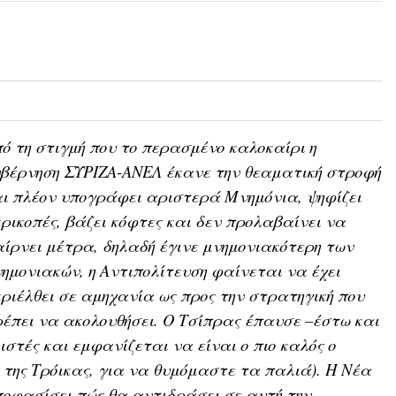
ό τη στιγμή που το περασμένο καλοκαίρι η
βέρνηση ΣΥΡΙΖΑ-ΑΝΕΛ έκανε την θεαματική στροφή
ι πλέον υπογράφει αριστερά Μνημόνια, ψηφίζει
ρικοπές, βάζει κόφτες και δεν προλαβαίνει να
ίρνει μέτρα, δηλαδή έγινε μνημονιακότερη των
ημονιακών, η Αντιπολίτευση φαίνεται να έχει
ριέλθει σε αμηχανία ως προς την στρατηγική που
έπει να ακολουθήσει. Ο Τσίπρας έπαυσε –έστω και
τές και εμφανίζεται να είναι ο πιο καλός ο
 της Τρόικας, για να θυμόμαστε τα παλιά). Η Νέα
οφασίσει πώς θα αντιδράσει σε αυτή την