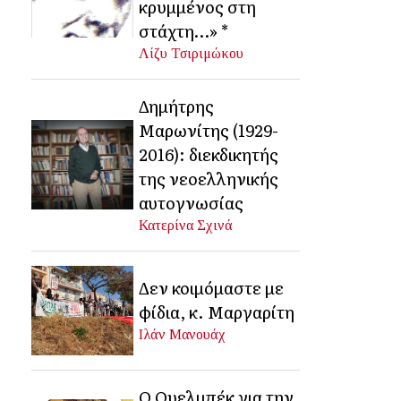
κρυμμένος στη
στάχτη…» *
Λίζυ Τσιριμώκου
Δημήτρης
Μαρωνίτης (1929-
2016): διεκδικητής
της νεοελληνικής
αυτογνωσίας
Κατερίνα Σχινά
Δεν κοιμόμαστε με
φίδια, κ. Μαργαρίτη
Ιλάν Μανουάχ
Ο Ουελμπέκ για την