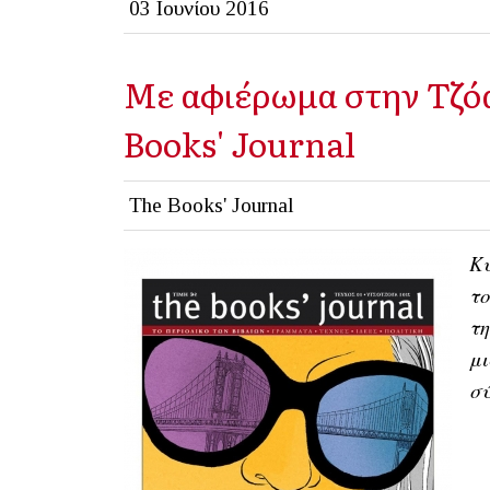
03 Ιουνίου 2016
Με αφιέρωμα στην Τζόαν
Books' Journal
The Books' Journal
Κυ
το
τη
μι
σύ