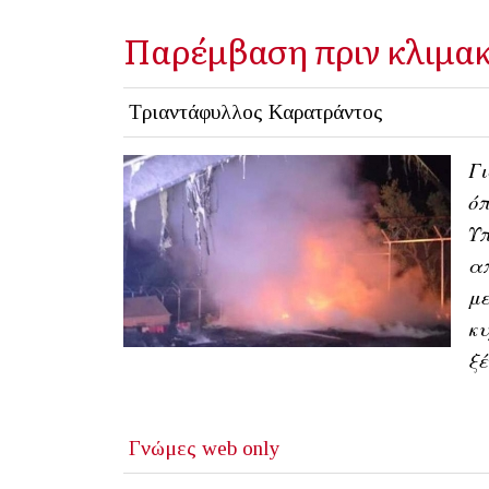
Παρέμβαση πριν κλιμακ
Τριαντάφυλλος Καρατράντος
Γι
όπ
Υπ
απ
με
κυ
ξέ
Γνώμες
web only