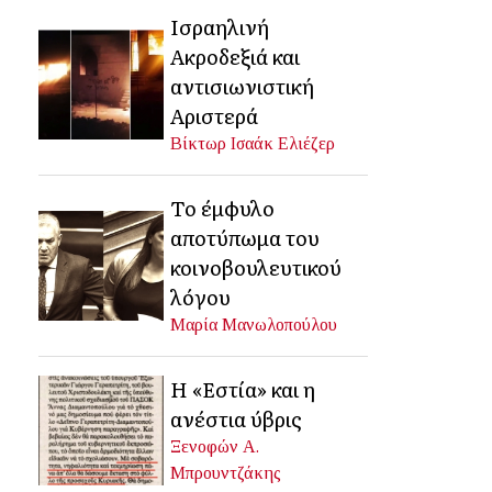
Ισραηλινή
Ακροδεξιά και
αντισιωνιστική
Αριστερά
Βίκτωρ Ισαάκ Ελιέζερ
Το έμφυλο
αποτύπωμα του
κοινοβουλευτικού
λόγου
Μαρία Μανωλοπούλου
Η «Εστία» και η
ανέστια ύβρις
Ξενοφών Α.
Μπρουντζάκης