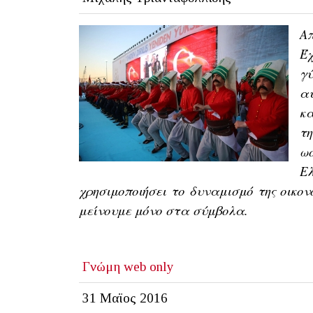
Απ
Έ
γ
α
κα
τ
ω
Ε
χρησιμοποιήσει το δυναμισμό της οικ
μείνουμε μόνο στα σύμβολα.
Γνώμη
web only
31 Μαϊος 2016