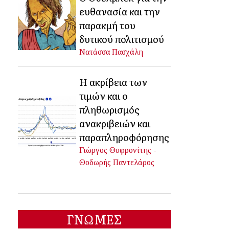
ευθανασία και την
παρακμή του
δυτικού πολιτισμού
Νατάσσα Πασχάλη
Η ακρίβεια των
τιμών και ο
πληθωρισμός
ανακριβειών και
παραπληροφόρησης
Γιώργος Θυφρονίτης -
Θοδωρής Παντελάρος
ΓΝΩΜΕΣ