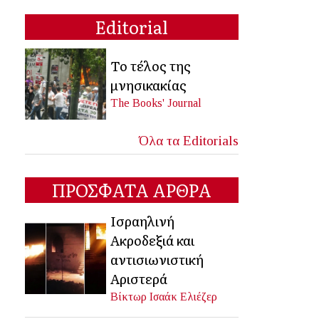
Editorial
Το τέλος της
μνησικακίας
The Books' Journal
Όλα τα Editorials
ΠΡΟΣΦΑΤΑ ΑΡΘΡΑ
Ισραηλινή
Ακροδεξιά και
αντισιωνιστική
Αριστερά
Βίκτωρ Ισαάκ Ελιέζερ