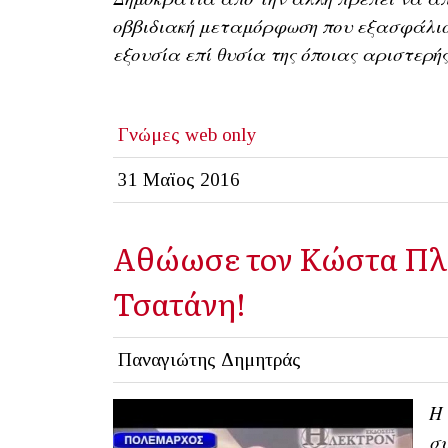
οββιδιακή μεταμόρφωση που εξασφάλισ
εξουσία επί θυσία της όποιας αριστερής
Γνώμες
web only
31 Μαϊος 2016
Αθώωσε τον Κώστα Πλε
Τσατάνη!
Παναγιώτης Δημητράς
Η 
συ