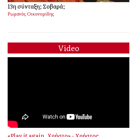
13η σύνταξη; Σοβαρά;
Ρωμανός Οικονομίδης
Video
«Play it again, Χρήστο» - Χρήστος