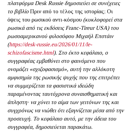
πλατφόρμα Desk Russie δημοσιεύει σε συνέχειες
το βιβλίο
Πριν από το τέλος της ιστορίας; Οι
όψεις του ρωσικού αντι-κόσμου
(κυκλοφορεί στα
ρωσικά από τις εκδόσεις Franc-Tireur USA)
του
ρωσοαμερικανού φιλοσόφου Μιχαήλ Επστάιν
(
https://desk-russie.eu/2026/01/11/le-
schizofascisme.html
). Στο έκτο κεφάλαιο, ο
συγγραφέας εμβαθύνει στο φαινόμενο που
ονομάζει «σχιζοφασισμό», αυτή την αλλόκοτη
αμφισημία της ρωσικής ψυχής που της επιτρέπει
να συμμερίζεται τα φασιστικά ιδεώδη
παραμένοντας ταυτόχρονα συναισθηματική και
άπληστη· να χύνει το αίμα των γειτόνων της και
συγχρόνως να νιώθει ότι εξαγνίζεται μέσα από την
προσευχή. Το κεφάλαιο αυτό, με την άδεια του
συγγραφέα, δημοσιεύεται παρακάτω.