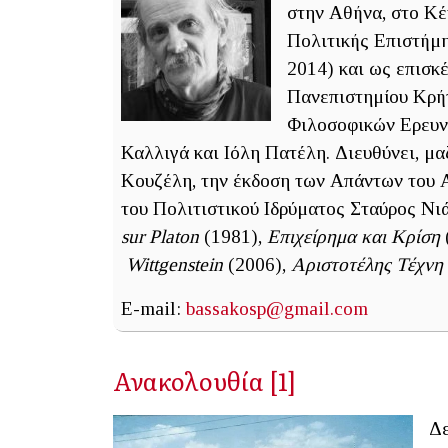
στην Αθήνα, στο Κέ
Πολιτικής Επιστήμη
2014) και ως επισκ
Πανεπιστημίου Κρήτ
Φιλοσοφικών Ερευ
Καλλιγά και Ιόλη Πατέλη. Διευθύνει, μ
Κουζέλη, την έκδοση των Απάντων του Α
του Πολιτιστικού Ιδρύματος Σταύρος Νι
sur Platon
(1981),
Επιχείρημα και Κρίση
Wittgenstein
(2006),
Αριστοτέλης Τέχνη
E-mail:
bassakosp@gmail.com
Ανακολουθία [1]
Δε