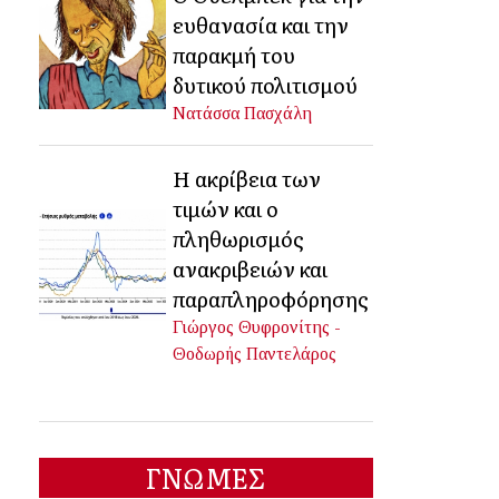
ευθανασία και την
παρακμή του
δυτικού πολιτισμού
Νατάσσα Πασχάλη
Η ακρίβεια των
τιμών και ο
πληθωρισμός
ανακριβειών και
παραπληροφόρησης
Γιώργος Θυφρονίτης -
Θοδωρής Παντελάρος
ΓΝΩΜΕΣ