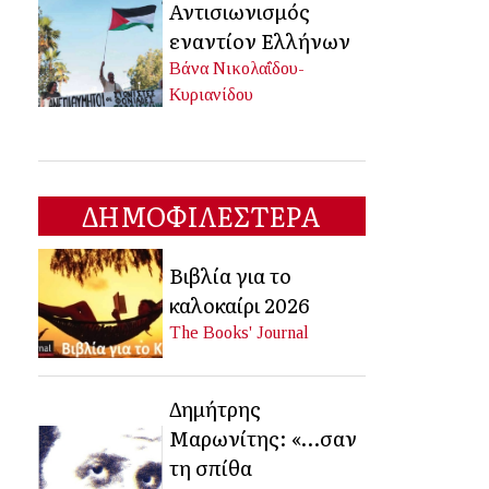
Αντισιωνισμός
εναντίον Ελλήνων
Βάνα Νικολαΐδου-
Κυριανίδου
ΔΗΜΟΦΙΛΕΣΤΕΡΑ
Βιβλία για το
καλοκαίρι 2026
The Books' Journal
Δημήτρης
Μαρωνίτης: «…σαν
τη σπίθα