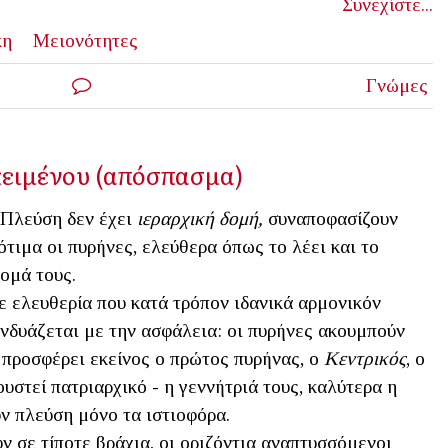
Συνεχίστε...
κη
Μειονότητες
Γνώμες
κειμένου (απόσπασμα)
Πλεύση δεν έχει
ιεραρχική δομή,
συναποφασίζουν
ότιμα οι πυρήνες, ελεύθερα όπως το λέει και το
ομά τους.
 ελευθερία που κατά τρόπον ιδανικά αρμονικόν
νδυάζεται με την ασφάλεια: οι πυρήνες ακουμπούν
 προσφέρει εκείνος ο πρώτος πυρήνας, ο
Κεντρικός
, ο
ουστεί πατριαρχικό - η γεννήτριά τους, καλύτερα η
ν πλεύση μόνο τα ιστιοφόρα.
ν σε τίποτε βράχια, οι οριζόντια αναπτυσσόμενοι