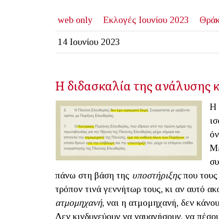
web only
Εκλογές Ιουνίου 2023
Θρά
14 Ιουνίου 2023
Η διδασκαλία της ανάλυσης 
Η 
ισ
όν
Με
συ
πάνω στη βάση της
υποστήριξης
που τους
τρόπον τινά γεννήτωρ τους, κι αν αυτό ακ
ατμομηχανή
, ναι η ατμομηχανή, δεν
κάνου
Δεν κινδυνεύουν να ναυαγήσουν, να πέσου