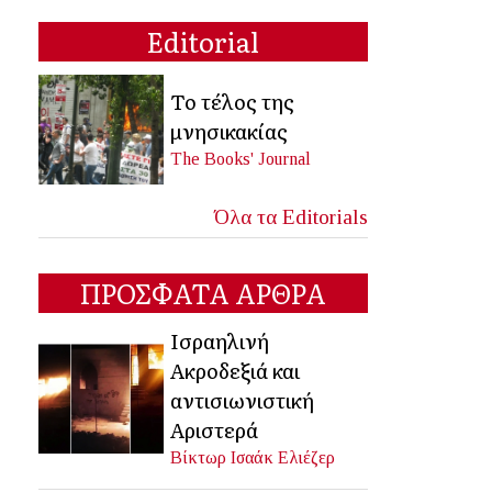
Editorial
Το τέλος της
μνησικακίας
The Books' Journal
Όλα τα Editorials
ΠΡΟΣΦΑΤΑ ΑΡΘΡΑ
Ισραηλινή
Ακροδεξιά και
αντισιωνιστική
Αριστερά
Βίκτωρ Ισαάκ Ελιέζερ