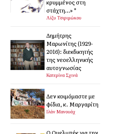
κρυμμένος στη
στάχτη…» *
Λίζυ Τσιριμώκου
Δημήτρης
Μαρωνίτης (1929-
2016): διεκδικητής
της νεοελληνικής
αυτογνωσίας
Κατερίνα Σχινά
Δεν κοιμόμαστε με
φίδια, κ. Μαργαρίτη
Ιλάν Μανουάχ
Ο Ουελμπέκ για την