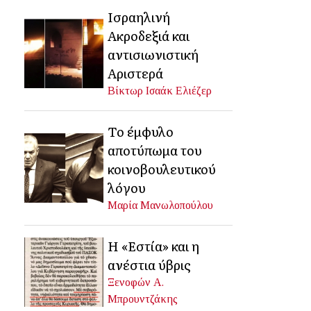
Ισραηλινή
Ακροδεξιά και
αντισιωνιστική
Αριστερά
Βίκτωρ Ισαάκ Ελιέζερ
Το έμφυλο
αποτύπωμα του
κοινοβουλευτικού
λόγου
Μαρία Μανωλοπούλου
Η «Εστία» και η
ανέστια ύβρις
Ξενοφών Α.
Μπρουντζάκης