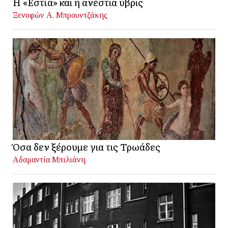
Η «Εστία» και η ανέστια ύβρις
Ξενοφών Α. Μπρουντζάκης
Όσα δεν ξέρουμε για τις Τρωάδες
Αδαμαντία Μπιλιάνη