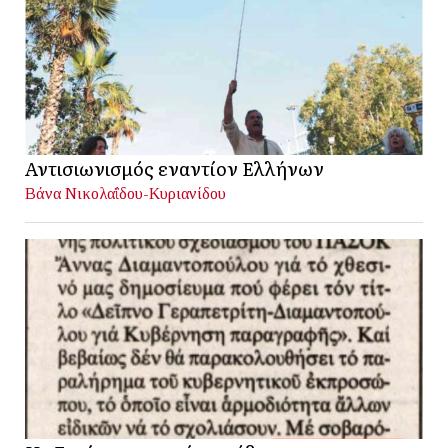
Αντισιωνισμός εναντίον Ελλήνων
Βάνα Νικολαΐδου-Κυριανίδου