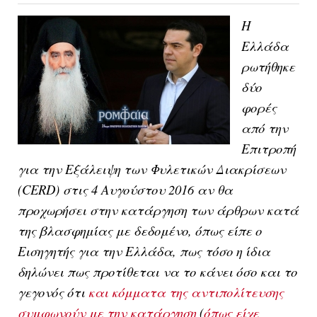
Η
Ελλάδα
ρωτήθηκε
δύο
φορές
από την
Επιτροπή
για την Εξάλειψη των Φυλετικών Διακρίσεων
(CERD) στις 4 Αυγούστου 2016 αν θα
προχωρήσει στην κατάργηση των άρθρων κατά
της βλασφημίας με δεδομένο, όπως είπε ο
Εισηγητής για την Ελλάδα, πως τόσο η ίδια
δηλώνει πως προτίθεται να το κάνει όσο και το
γεγονός ότι
και κόμματα της αντιπολίτευσης
συμφωνούν με την κατάργηση
(
όπως είχε