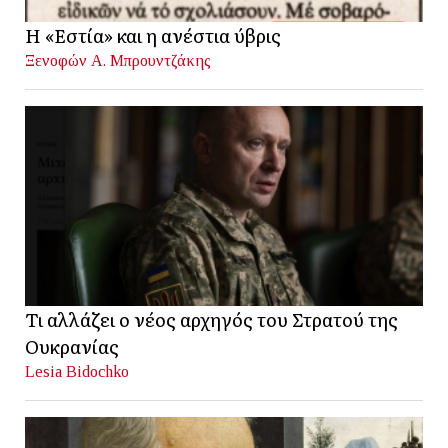
Η «Εστία» και η ανέστια ύβρις
Ξενοφών Α. Μπρουντζάκης
Τι αλλάζει ο νέος αρχηγός του Στρατού της
Ουκρανίας
Lesia Bidochko