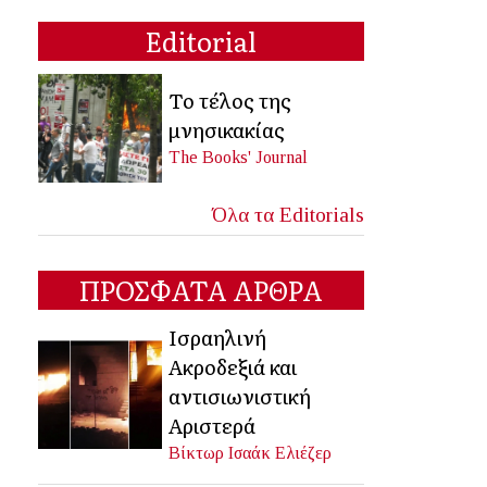
Editorial
Το τέλος της
μνησικακίας
The Books' Journal
Όλα τα Editorials
ΠΡΟΣΦΑΤΑ ΑΡΘΡΑ
Ισραηλινή
Ακροδεξιά και
αντισιωνιστική
Αριστερά
Βίκτωρ Ισαάκ Ελιέζερ