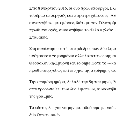
Στις 8 Μαρτίου 2016, οι δυο πρωθυπουργοί, Ε
τσούρμο υπουργούς και παρατρεχάμενους. Ανά
συναντήθηκε με εμέναν, διότι με τον Γιλντιρί
πρωθυπουργός, συναντήθηκε το άλλο αγλάισμα
Σταθάκης.
Στη συνάντηση αυτή, οι πρόεδροι των δύο λι
υπέγραψαν το μνημόνιο αλληλοκατανόησης κα
Θεσσαλονίκη-Σμύρνη (αυτό σημειώστε το) – κα
πρωθυπουργοί ως επίτευγμα της περίφημης α
Την επομένη ημέρα, δηλαδή την 9η του μηνός Μ
αντιπροσωπείες, των δυο λιμανιών, συναντήθη
της γραμμής.
Το κόστος δε, για να μην μπερδεύουμε με νού
δύο Οργανισμών…