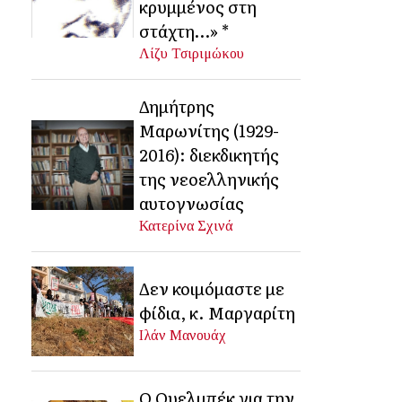
κρυμμένος στη
στάχτη…» *
Λίζυ Τσιριμώκου
Δημήτρης
Μαρωνίτης (1929-
2016): διεκδικητής
της νεοελληνικής
αυτογνωσίας
Κατερίνα Σχινά
Δεν κοιμόμαστε με
φίδια, κ. Μαργαρίτη
Ιλάν Μανουάχ
Ο Ουελμπέκ για την