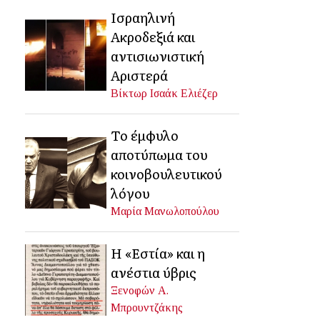
Ισραηλινή
Ακροδεξιά και
αντισιωνιστική
Αριστερά
Βίκτωρ Ισαάκ Ελιέζερ
Το έμφυλο
αποτύπωμα του
κοινοβουλευτικού
λόγου
Μαρία Μανωλοπούλου
Η «Εστία» και η
ανέστια ύβρις
Ξενοφών Α.
Μπρουντζάκης