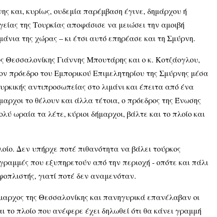
ης και, κυρίως, ουδεμία παρέμβαση έγινε, δημάρχου ή
είας της Τουρκίας αποφάσισε να μειώσει την αμοιβή
άνια της χώρας – κι έτσι αυτό επηρέασε και τη Σμύρνη.
ος Θεσσαλονίκης Γιάννης Μπουτάρης και ο κ. Κοτζάογλου,
τον πρόεδρο του Εμπορικού Επιμελητηρίου της Σμύρνης μέσα
ουρκικής αντιπροσωπείας στο λιμάνι και έπειτα από ένα
μαρχοι το θέλουν και άλλα τέτοια, ο πρόεδρος της Ένωσης
λύ ωραία τα λέτε, κύριοι δήμαρχοι, βάλτε και το πλοίο και
λοίο. Δεν υπήρχε ποτέ πιθανότητα να βάλει τούρκος
ς γραμμές που εξυπηρετούν από την περιοχή - οπότε και πάλι
φοπλιστής, γιατί ποτέ δεν αναμενόταν.
ήμαρχος της Θεσσαλονίκης και πανηγυρικά επανέλαβαν οι
αι το πλοίο που ανέφερε έχει δηλωθεί ότι θα κάνει γραμμή