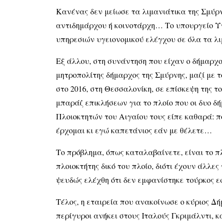
Κανένας δεν μείωσε τα λιμανιάτικα της Σμύρν
αντιδημάρχου ή κοινοτάρχη… Το υπουργείο Υγ
υπηρεσιών υγειονομικού ελέγχου σε όλα τα λιμ
Εξ άλλου, στη συνάντηση που είχαν ο δήμαρχ
μητροπολίτης δήμαρχος της Σμύρνης, μαζί με 
στο 2016, στη Θεσσαλονίκη, σε επίσκεψη της τ
μπαράζ επικλήσεων για το πλοίο που οι δυο δή
Πλοιοκτητών του Αιγαίου τους είπε καθαρά: πο
έρχομαι κι εγώ καπετάνιος εάν με θέλετε…
Το πρόβλημα, όπως καταλαβαίνετε, είναι το π
πλοιοκτήτης δικό του πλοίο, διότι έχουν άλλε
ψευδώς ελέχθη ότι δεν εμφανίστηκε τούρκος ε
Τέλος, η εταιρεία που ανακοίνωσε ο κύριος Δ
περίγυροι ανήκει στους Ιταλούς Γκριμάλντι, κ