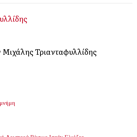
υλλίδης
ν Μιχάλης Τριανταφυλλίδης
 μνήμη