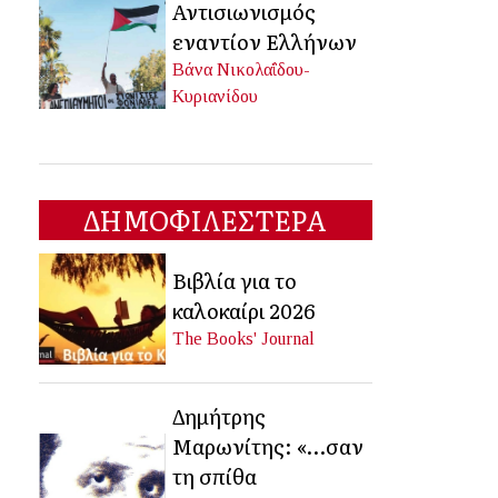
Αντισιωνισμός
εναντίον Ελλήνων
Βάνα Νικολαΐδου-
Κυριανίδου
ΔΗΜΟΦΙΛΕΣΤΕΡΑ
Βιβλία για το
καλοκαίρι 2026
The Books' Journal
Δημήτρης
Μαρωνίτης: «…σαν
τη σπίθα