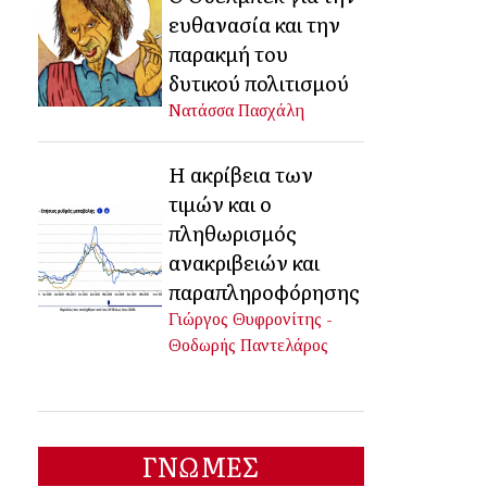
ευθανασία και την
παρακμή του
δυτικού πολιτισμού
Νατάσσα Πασχάλη
Η ακρίβεια των
τιμών και ο
πληθωρισμός
ανακριβειών και
παραπληροφόρησης
Γιώργος Θυφρονίτης -
Θοδωρής Παντελάρος
ΓΝΩΜΕΣ