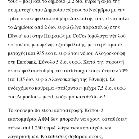
τους – μαζί και το δημόσιο (2,2 δισ. ευρώ η αξία της
συμμετοχής του Δημοσίου πέρυσι το Νοέμβριο με την
τρίτη ανακεφαλαιοποίηση). Δανειστής τους είναι πάλι
το Δημόσιο: από 2 δισ. ευρώ (λίγο παραπάνω) στην
Εθνική και στην Πειραιώς με CoCos (ομόλογα υψηλού
επιτοκίου, μειωμένης εξασφάλισης, μετατρέψιμα σε
μετοχές) και 935 εκατ. ευρώ του νόμου Αλογοσκούφη
στη Eurobank. Σύνολο 5 δισ. ευρώ. Κατά την περσινή
ανακεφαλαιοποίηση, τα αντίστοιχα κουρεύτηκαν 70%
(τα 1,35 δισ. ευρώ Αλογοσκούφη της Εθνικής). Σε
ενδεχόμενο κούρεμα «παίζονται» μέχρι 7,5 δισ. ευρώ
του Δημοσίου – μετά, κούρεμα καταθέσεων!
Το κούρεμα θα είναι καταστροφή. Κάπου 2
εκατομμύρια ΑΦΜ δεν μπορούν να έχουν καταθέσεις
πάνω από 1.250 ευρώ, λόγω των κατασχέσεων
λογαριασμών. Καταθέσεις σοβαρού ύψους,