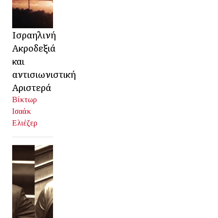
Ισραηλινή
Ακροδεξιά
και
αντισιωνιστική
Αριστερά
Βίκτωρ
Ισαάκ
Ελιέζερ