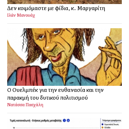
Δεν κοιμόμαστε με φίδια, κ. Μαργαρίτη
Ιλάν Μανουάχ
Ο Ουελμπέκ για την ευθανασία και την
παρακμή του δυτικού πολιτισμού
Νατάσσα Πασχάλη