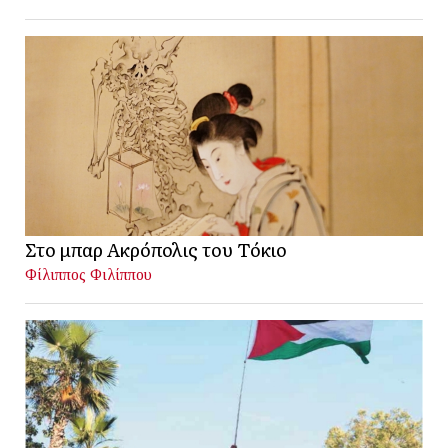
Στο μπαρ Ακρόπολις του Τόκιο
Φίλιππος Φιλίππου