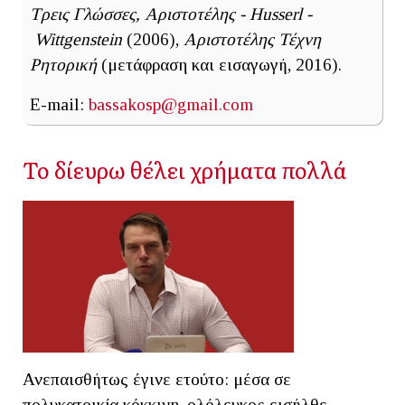
Τρεις Γλώσσες, Αριστοτέλης - Husserl -
Wittgenstein
(2006),
Αριστοτέλης Τέχνη
Ρητορική
(μετάφραση και εισαγωγή, 2016).
E-mail:
bassakosp@gmail.com
Το δίευρω θέλει χρήματα πολλά
Ανεπαισθήτως έγινε ετούτο: μέσα σε
πολυκατοικία κόκκινη, ολόλευκος εισήλθε