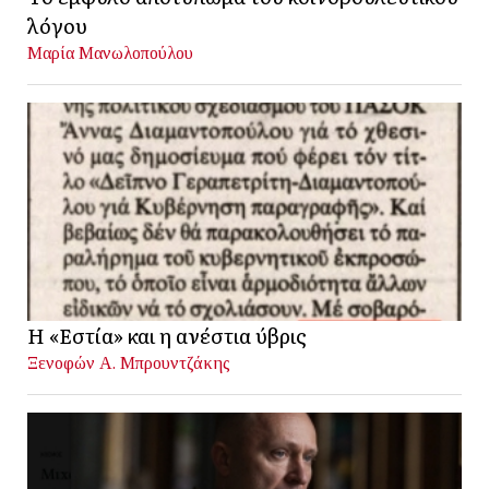
λόγου
Μαρία Μανωλοπούλου
Η «Εστία» και η ανέστια ύβρις
Ξενοφών Α. Μπρουντζάκης