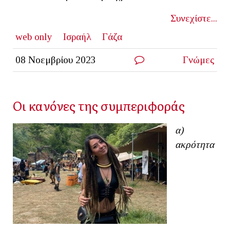
Συνεχίστε...
web only
Ισραήλ
Γάζα
08 Νοεμβρίου 2023
Γνώμες
Οι κανόνες της συμπεριφοράς
α)
ακρότητα