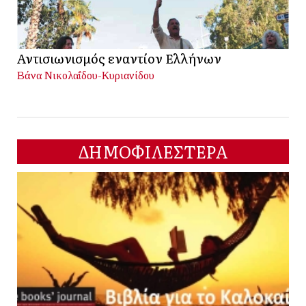
Αντισιωνισμός εναντίον Ελλήνων
Βάνα Νικολαΐδου-Κυριανίδου
ΔΗΜΟΦΙΛΕΣΤΕΡΑ