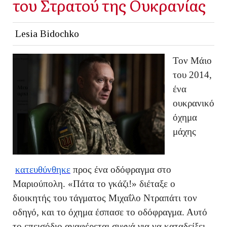
του Στρατού της Ουκρανίας
Lesia Bidochko
Τον Μάιο
του 2014,
ένα
ουκρανικό
όχημα
μάχης
κατευθύνθηκε
προς ένα οδόφραγμα στο
Μαριούπολη. «Πάτα το γκάζι!» διέταξε ο
διοικητής του τάγματος Μιχαΐλο Ντραπάτι τον
οδηγό, και το όχημα έσπασε το οδόφραγμα. Αυτό
το επεισόδιο αναφέρεται συχνά για να καταδείξει