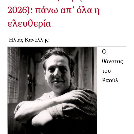
2026): πάνω απ’ όλα η
ελευθερία
Ηλίας Κανέλλης
Ο
θάνατος
του
Ραούλ