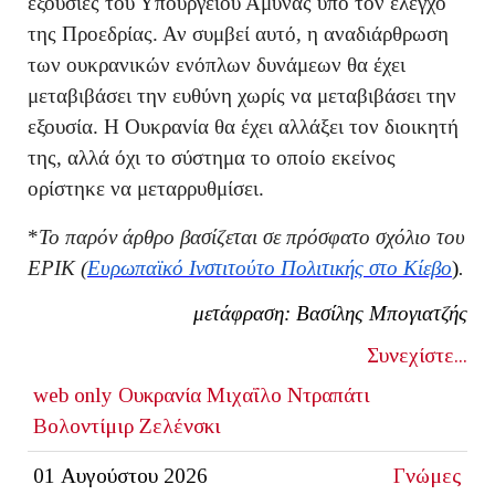
εξουσίες του Υπουργείου Άμυνας υπό τον έλεγχο
της Προεδρίας. Αν συμβεί αυτό, η αναδιάρθρωση
των ουκρανικών ενόπλων δυνάμεων θα έχει
μεταβιβάσει την ευθύνη χωρίς να μεταβιβάσει την
εξουσία. Η Ουκρανία θα έχει αλλάξει τον διοικητή
της, αλλά όχι το σύστημα το οποίο εκείνος
ορίστηκε να μεταρρυθμίσει.
*
Το παρόν άρθρο βασίζεται σε πρόσφατο σχόλιο του
EPIK (
Ευρωπαϊκό Ινστιτούτο Πολιτικής στο Κίεβο
)
.
μετάφραση: Βασίλης Μπογιατζής
Συνεχίστε...
web only
Ουκρανία
Μιχαΐλο Ντραπάτι
Βολοντίμιρ Ζελένσκι
01 Αυγούστου 2026
Γνώμες