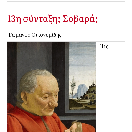
13η σύνταξη; Σοβαρά;
Ρωμανός Οικονομίδης
Τις