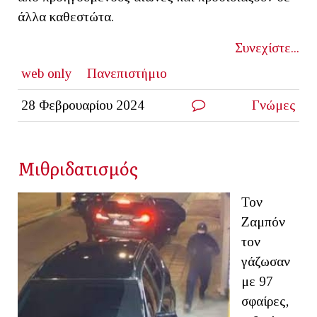
άλλα καθεστώτα.
Συνεχίστε...
web only
Πανεπιστήμιο
28 Φεβρουαρίου 2024
Γνώμες
Μιθριδατισμός
Τον
Ζαμπόν
τον
γάζωσαν
με 97
σφαίρες,