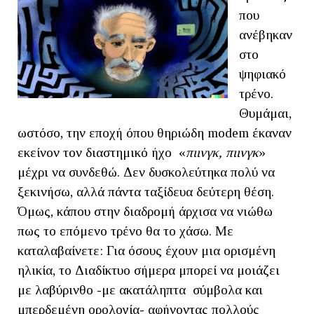
που
ανέβηκαν
στο
ψηφιακό
τρένο.
Θυμάμαι,
ωστόσο, την εποχή όπου θηριώδη modem έκαναν
εκείνον τον διαστημικό ήχο «
πιινγκ, πιινγκ
»
μέχρι να συνδεθώ. Δεν δυσκολεύτηκα πολύ να
ξεκινήσω, αλλά πάντα ταξίδευα δεύτερη θέση.
Όμως, κάπου στην διαδρομή άρχισα να νιώθω
πως το επόμενο τρένο θα το χάσω. Με
καταλαβαίνετε: Για όσους έχουν μια ορισμένη
ηλικία, το Διαδίκτυο σήμερα μπορεί να μοιάζει
με λαβύρινθο -με ακατάληπτα σύμβολα και
μπερδεμένη ορολογία- αφήνοντας πολλούς