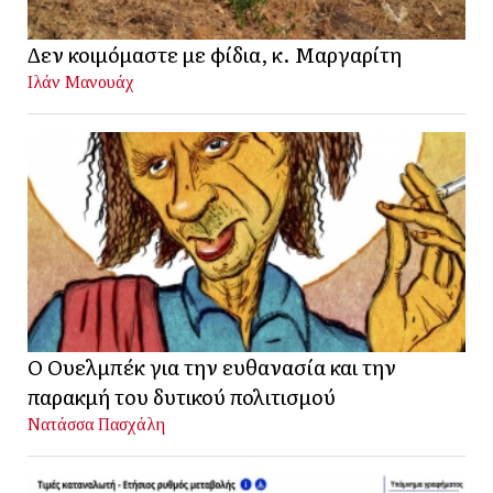
Δεν κοιμόμαστε με φίδια, κ. Μαργαρίτη
Ιλάν Μανουάχ
Ο Ουελμπέκ για την ευθανασία και την
παρακμή του δυτικού πολιτισμού
Νατάσσα Πασχάλη