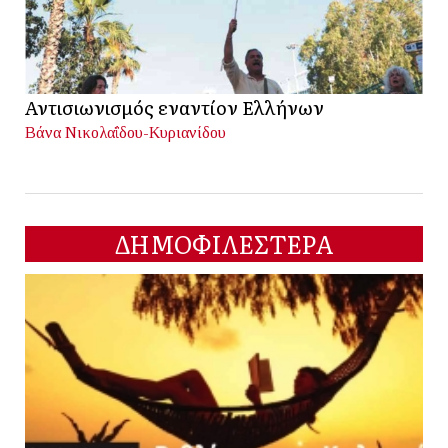
Αντισιωνισμός εναντίον Ελλήνων
Βάνα Νικολαΐδου-Κυριανίδου
ΔΗΜΟΦΙΛΕΣΤΕΡΑ