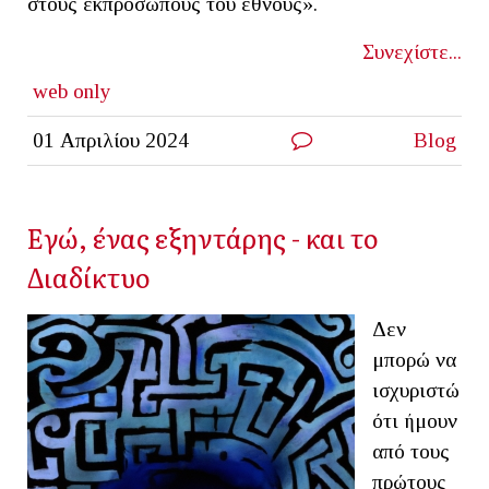
στους εκπροσώπους του έθνους».
Συνεχίστε...
web only
01 Απριλίου 2024
Blog
Εγώ, ένας εξηντάρης - και το
Διαδίκτυο
Δεν
μπορώ να
ισχυριστώ
ότι ήμουν
από τους
πρώτους