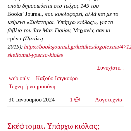
οποίο δημοσιεύεται στο τεύχος 149 του
Βooks’ Journal,
που κυκλοφορεί, αλλά και με το
κείμενο «Σκέπτομαι. Υπάρχω κιόλας;», γισ το
βιβλίο του Ίαν Μακ Γιούαν,
Μηχανές σαν κι
εμένα
(Πατάκη
2019):
https://booksjournal.gr/kritikes/logotexnia/471
skeftomai-yparxo-kiolas
Συνεχίστε...
web only
Καζούο Ισιγκούρο
Τεχνητή νοημοσύνη
30 Ιανουαρίου 2024
1
Λογοτεχνία
Σκέφτομαι. Υπάρχω κιόλας;