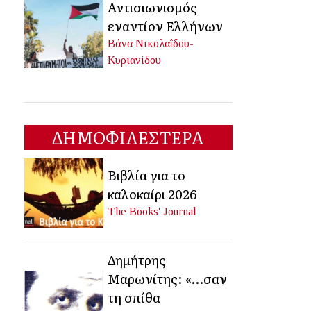
Αντισιωνισμός
εναντίον Ελλήνων
Βάνα Νικολαΐδου-
Κυριανίδου
ΔΗΜΟΦΙΛΕΣΤΕΡΑ
Βιβλία για το
καλοκαίρι 2026
The Books' Journal
Δημήτρης
Μαρωνίτης: «…σαν
τη σπίθα