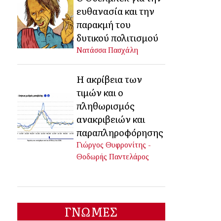
ευθανασία και την
παρακμή του
δυτικού πολιτισμού
Νατάσσα Πασχάλη
Η ακρίβεια των
τιμών και ο
πληθωρισμός
ανακριβειών και
παραπληροφόρησης
Γιώργος Θυφρονίτης -
Θοδωρής Παντελάρος
ΓΝΩΜΕΣ