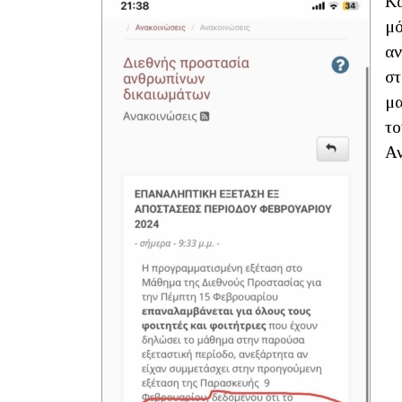
Κα
μό
αν
στ
μα
το
Αν