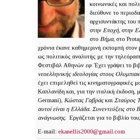
κοινωνικές και πολ
διεύθυνε το περιοδ
αρχισυντάκτης του 
στην
Εποχή
, στην
Ε
στο
Βήμα
, στο Prot
χρόνια έκανε καθημερινή εκπομπή στον
ως πολιτικός αναλυτής με την τηλεόραση
Φεστιβάλ Αθηνών
εφ
. Έχει γράψει το β
νεοελληνικής ιδεολογίας στους Ολυμπια
έχει επιμεληθεί τις κινηματογραφικές 
Καπλανίδη και, για την ιταλική έκδοση,
Germani),
Κώστας Γαβράς
και
Σταύρος 
αυτοί είναι η Ελλάδα. Συνεντεύξεις στο B
ανάγνωσης
. Εργάζεται για το βιβλίο του
E-mail:
ekanellis2000@gmail.com