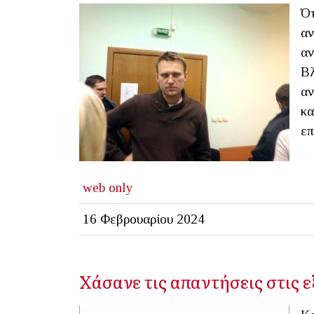
Ότ
αν
αν
Βλ
αν
κα
επ
web only
16 Φεβρουαρίου 2024
Χάσανε τις απαντήσεις στις ε