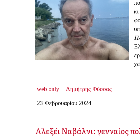
πο
κι
φο
υπ
Πλ
Ελ
ερ
χώ
web only
Δημήτρης Φύσσας
23 Φεβρουαρίου 2024
Αλεξέι Ναβάλνι: γενναίος πο