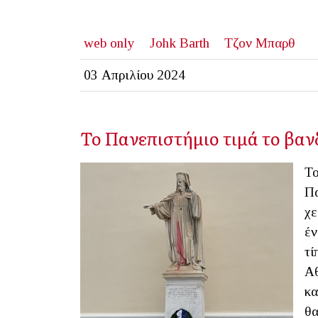
web only
Johk Barth
Τζον Μπαρθ
03 Απριλίου 2024
Το Πανεπιστήμιο τιμά το βαν
Το
Πα
χε
έν
τί
Αθ
κα
θα