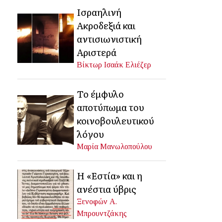
Ισραηλινή
Ακροδεξιά και
αντισιωνιστική
Αριστερά
Βίκτωρ Ισαάκ Ελιέζερ
Το έμφυλο
αποτύπωμα του
κοινοβουλευτικού
λόγου
Μαρία Μανωλοπούλου
Η «Εστία» και η
ανέστια ύβρις
Ξενοφών Α.
Μπρουντζάκης