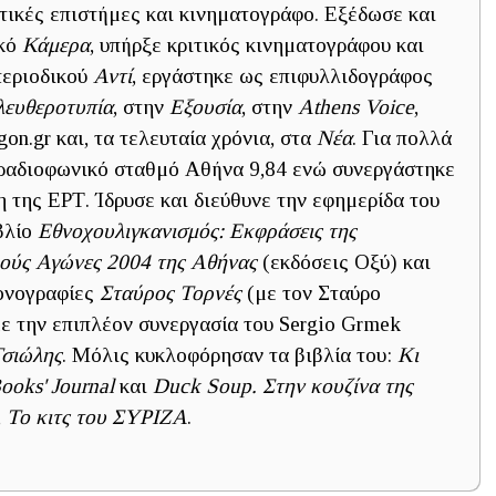
ιτικές επιστήμες και κινηματογράφο. Εξέδωσε και
ικό
Κάμερα
, υπήρξε κριτικός κινηματογράφου και
περιοδικού
Αντί
, εργάστηκε ως επιφυλλιδογράφος
λευθεροτυπία
, στην
Εξουσία
, στην
Athens Voice
,
agon.gr και, τα τελευταία χρόνια, στα
Νέα
. Για πολλά
 ραδιοφωνικό σταθμό Αθήνα 9,84 ενώ συνεργάστηκε
 της ΕΡΤ. Ίδρυσε και διεύθυνε την εφημερίδα του
ιβλίο
Εθνοχουλιγκανισμός: Εκφράσεις της
κούς Αγώνες 2004
της Αθήνας
(εκδόσεις Οξύ) και
μονογραφίες
Σταύρος Τορνές
(με τον Σταύρο
 με την επιπλέον συνεργασία του Sergio Grmek
Τσιώλης
. Μόλις κυκλοφόρησαν τα βιβλία του:
Κι
ooks' Journal
και
Duck Soup. Στην κουζίνα της
,
Το κιτς του ΣΥΡΙΖΑ
.