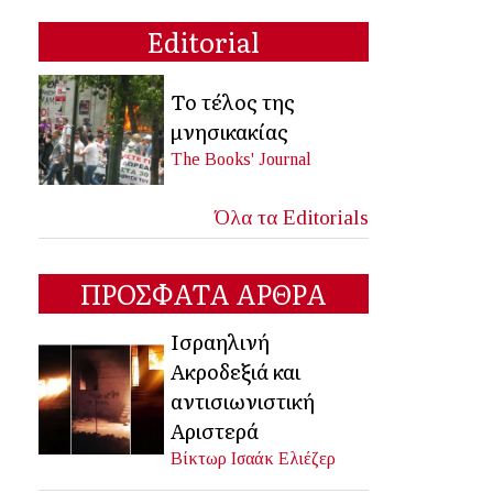
Editorial
Το τέλος της
μνησικακίας
The Books' Journal
Όλα τα Editorials
ΠΡΟΣΦΑΤΑ ΑΡΘΡΑ
Ισραηλινή
Ακροδεξιά και
αντισιωνιστική
Αριστερά
Βίκτωρ Ισαάκ Ελιέζερ