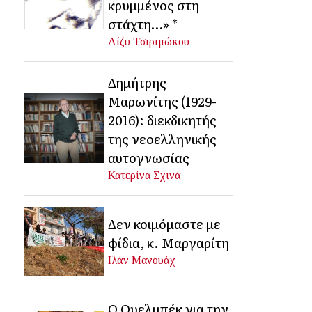
κρυμμένος στη
στάχτη…» *
Λίζυ Τσιριμώκου
Δημήτρης
Μαρωνίτης (1929-
2016): διεκδικητής
της νεοελληνικής
αυτογνωσίας
Κατερίνα Σχινά
Δεν κοιμόμαστε με
φίδια, κ. Μαργαρίτη
Ιλάν Μανουάχ
Ο Ουελμπέκ για την