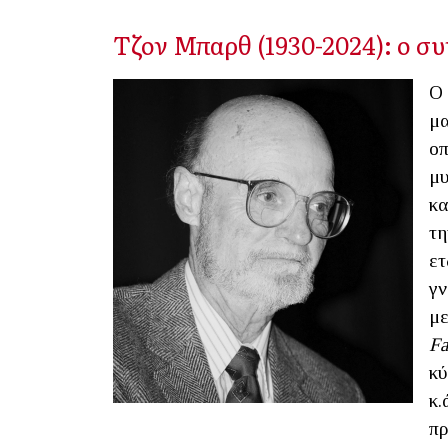
Τζον Μπαρθ (1930-2024): ο 
Ο 
μα
οπ
μυ
κα
τη
ετ
γν
με
Fa
κύ
κ.
πρ