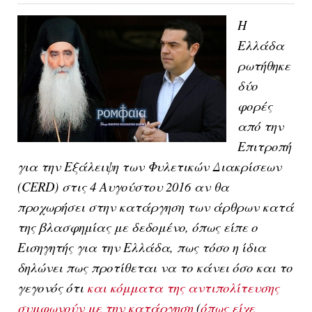
Η
Ελλάδα
ρωτήθηκε
δύο
φορές
από την
Επιτροπή
για την Εξάλειψη των Φυλετικών Διακρίσεων
(CERD) στις 4 Αυγούστου 2016 αν θα
προχωρήσει στην κατάργηση των άρθρων κατά
της βλασφημίας με δεδομένο, όπως είπε ο
Εισηγητής για την Ελλάδα, πως τόσο η ίδια
δηλώνει πως προτίθεται να το κάνει όσο και το
γεγονός ότι
και κόμματα της αντιπολίτευσης
συμφωνούν με την κατάργηση
(
όπως είχε