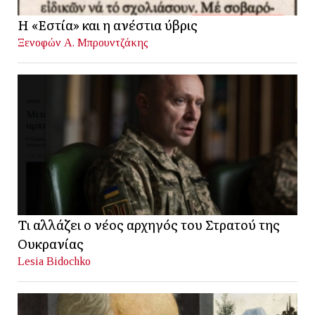
Η «Εστία» και η ανέστια ύβρις
Ξενοφών Α. Μπρουντζάκης
Τι αλλάζει ο νέος αρχηγός του Στρατού της
Ουκρανίας
Lesia Bidochko