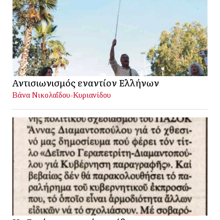
Αντισιωνισμός εναντίον Ελλήνων
Βάνα Νικολαΐδου-Κυριανίδου