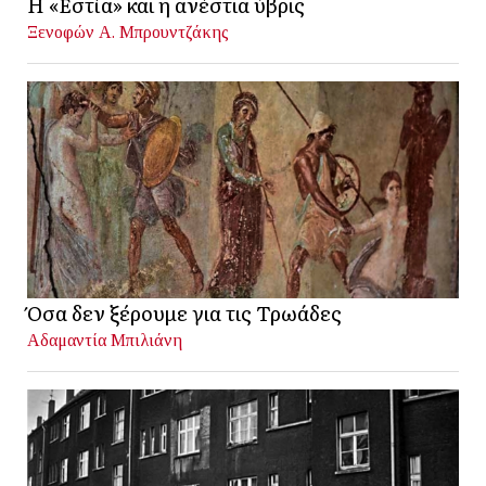
Η «Εστία» και η ανέστια ύβρις
Ξενοφών Α. Μπρουντζάκης
Όσα δεν ξέρουμε για τις Τρωάδες
Αδαμαντία Μπιλιάνη