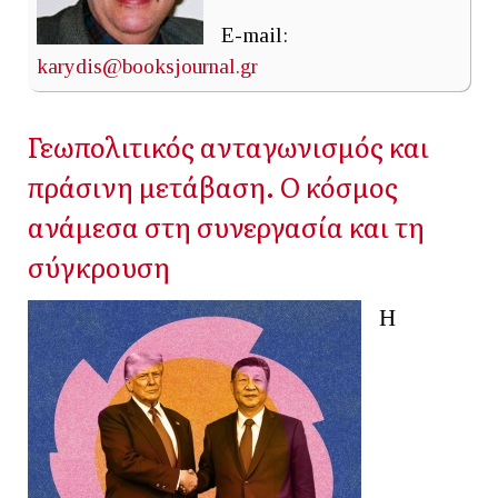
E-mail:
karydis@booksjournal.gr
Γεωπολιτικός ανταγωνισμός και
πράσινη μετάβαση. Ο κόσμος
ανάμεσα στη συνεργασία και τη
σύγκρουση
Η