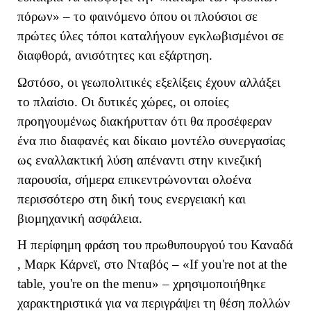
πόρων» – το φαινόμενο όπου οι πλούσιοι σε
πρώτες ύλες τόποι καταλήγουν εγκλωβισμένοι σε
διαφθορά, ανισότητες και εξάρτηση.
Ωστόσο, οι γεωπολιτικές εξελίξεις έχουν αλλάξει
το πλαίσιο. Οι δυτικές χώρες, οι οποίες
προηγουμένως διακήρυτταν ότι θα προσέφεραν
ένα πιο διαφανές και δίκαιο μοντέλο συνεργασίας
ως εναλλακτική λύση απέναντι στην κινεζική
παρουσία, σήμερα επικεντρώνονται ολοένα
περισσότερο στη δική τους ενεργειακή και
βιομηχανική ασφάλεια.
Η περίφημη φράση του πρωθυπουργού του Καναδά
, Μαρκ Κάρνεϊ, στο Νταβός – «
If
you
'
re
not
at
the
table
,
you
'
re
on
the
menu
» – χρησιμοποιήθηκε
χαρακτηριστικά για να περιγράψει τη θέση πολλών