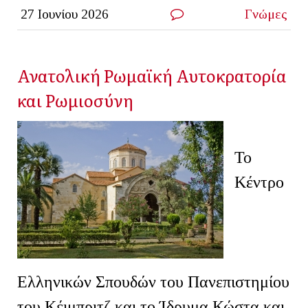
27 Ιουνίου 2026
Γνώμες
Ανατολική Ρωμαϊκή Αυτοκρατορία
και Ρωμιοσύνη
Το
Κέντρο
Ελληνικών Σπουδών του Πανεπιστημίου
του Κέιμπριτζ και το Ίδρυμα Κώστα και