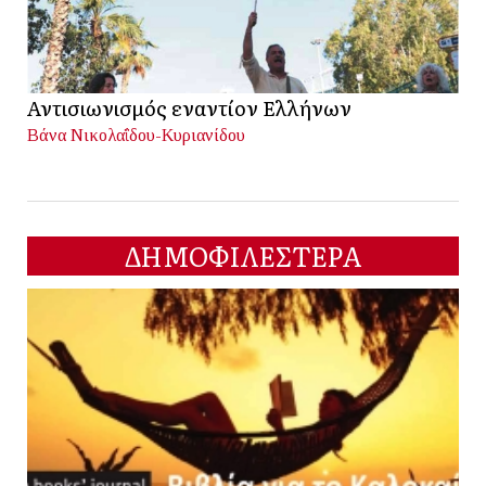
Αντισιωνισμός εναντίον Ελλήνων
Βάνα Νικολαΐδου-Κυριανίδου
ΔΗΜΟΦΙΛΕΣΤΕΡΑ