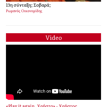
13η σύνταξη; Σοβαρά;
Ρωμανός Οικονομίδης
Video
«Play it again, Χρήστο» - Χρήστος