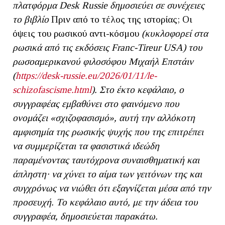
πλατφόρμα Desk Russie δημοσιεύει σε συνέχειες
το βιβλίο
Πριν από το τέλος της ιστορίας; Οι
όψεις του ρωσικού αντι-κόσμου
(κυκλοφορεί στα
ρωσικά από τις εκδόσεις Franc-Tireur USA)
του
ρωσοαμερικανού φιλοσόφου Μιχαήλ Επστάιν
(
https://desk-russie.eu/2026/01/11/le-
schizofascisme.html
). Στο έκτο κεφάλαιο, ο
συγγραφέας εμβαθύνει στο φαινόμενο που
ονομάζει «σχιζοφασισμό», αυτή την αλλόκοτη
αμφισημία της ρωσικής ψυχής που της επιτρέπει
να συμμερίζεται τα φασιστικά ιδεώδη
παραμένοντας ταυτόχρονα συναισθηματική και
άπληστη· να χύνει το αίμα των γειτόνων της και
συγχρόνως να νιώθει ότι εξαγνίζεται μέσα από την
προσευχή. Το κεφάλαιο αυτό, με την άδεια του
συγγραφέα, δημοσιεύεται παρακάτω.