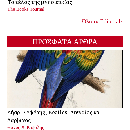
Το τέλος της μνησικακίας
The Books' Journal
Όλα τα Editorials
ΠΡΟΣΦΑΤΑ ΑΡΘΡΑ
Λήαρ, Σεφέρης, Beatles, Λινναίος και
Δαρβίνος
Θάνος Χ. Καψάλης