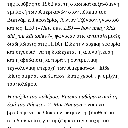
της Κούβας το 1962 και τη σταδιακά αυξανόμενη
εμπλοκή των Αμερικανών στον πόλεμο του
Βιετνάμ επί προεδρίας Λίντον Τζόνσον, γνωστού
και ως LBJ («
Hey
, hey
, LBJ
— how
many
kids
did
you
kill
today
?
», φώναζαν στις αντιπολεμικές
διαδηλώσεις στις ΗΠΑ). Είδε την αρχική ευφορία
και σιγουριά να τη διαδέχεται η απογοήτευση
και η αβεβαιότητα, παρά τη συντριπτική
τεχνολογική υπεροχή των Αμερικανών. Είδε
ιδίοις όμμασι και έψαυσε ιδίαις χερσί την ομίχλη
του πολέμου.
Η ομίχλη του πολέμου: Έντεκα μαθήματα από τη
ζωή του Ρόμπερτ Σ. ΜακΝαμάρα
είναι ένα
βραβευμένο με Όσκαρ ντοκιμαντέρ (διαθέσιμο
στο διαδίκτυο), για τη ζωή και την εποχή του