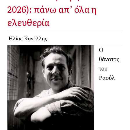
2026): πάνω απ’ όλα η
ελευθερία
Ηλίας Κανέλλης
Ο
θάνατος
του
Ραούλ