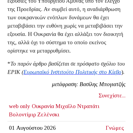
εξουσίες του Υπουργείου Άμυνας υπό τον έλεγχο
της Προεδρίας. Αν συμβεί αυτό, η αναδιάρθρωση
των ουκρανικών ενόπλων δυνάμεων θα έχει
μεταβιβάσει την ευθύνη χωρίς να μεταβιβάσει την
εξουσία. Η Ουκρανία θα έχει αλλάξει τον διοικητή
της, αλλά όχι το σύστημα το οποίο εκείνος
ορίστηκε να μεταρρυθμίσει.
*
Το παρόν άρθρο βασίζεται σε πρόσφατο σχόλιο του
EPIK (
Ευρωπαϊκό Ινστιτούτο Πολιτικής στο Κίεβο
)
.
μετάφραση: Βασίλης Μπογιατζής
Συνεχίστε...
web only
Ουκρανία
Μιχαΐλο Ντραπάτι
Βολοντίμιρ Ζελένσκι
01 Αυγούστου 2026
Γνώμες