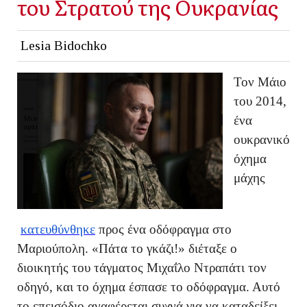
του Στρατού της Ουκρανίας
Lesia Bidochko
Τον Μάιο
του 2014,
ένα
ουκρανικό
όχημα
μάχης
κατευθύνθηκε
προς ένα οδόφραγμα στο
Μαριούπολη. «Πάτα το γκάζι!» διέταξε ο
διοικητής του τάγματος Μιχαΐλο Ντραπάτι τον
οδηγό, και το όχημα έσπασε το οδόφραγμα. Αυτό
το επεισόδιο αναφέρεται συχνά για να καταδείξει