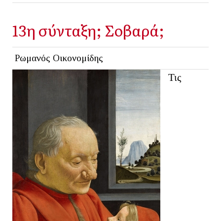
13η σύνταξη; Σοβαρά;
Ρωμανός Οικονομίδης
Τις