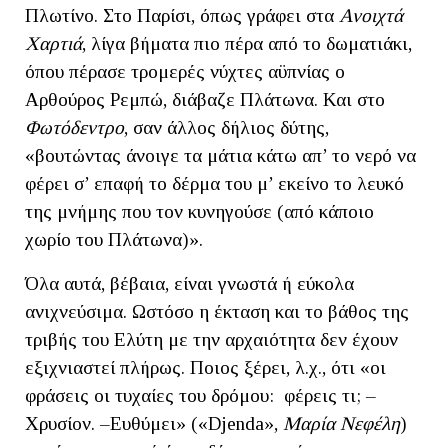
Πλωτίνο. Στο Παρίσι, όπως γράφει στα
Ανοιχτά
Χαρτιά
, λίγα βήματα πιο πέρα από το δωματιάκι,
όπου πέρασε τρομερές νύχτες αϋπνίας ο
Αρθούρος Ρεμπώ, διάβαζε Πλάτωνα. Και στο
Φωτόδεντρο
, σαν άλλος δήλιος δύτης,
«βουτώντας άνοιγε τα μάτια κάτω απ’ το νερό να
φέρει σ’ επαφή το δέρμα του μ’ εκείνο το λευκό
της μνήμης που τον κυνηγούσε (από κάποιο
χωρίο του Πλάτωνα)».
Όλα αυτά, βέβαια, είναι γνωστά ή εύκολα
ανιχνεύσιμα. Ωστόσο η έκταση και το βάθος της
τριβής του Ελύτη με την αρχαιότητα δεν έχουν
εξιχνιαστεί πλήρως. Ποιος ξέρει, λ.χ., ότι «οι
φράσεις οι τυχαίες του δρόμου: φέρεις τι; –
Χρυσίον. –Ευθύμει» («Djenda»,
Μαρία Νεφέλη
)