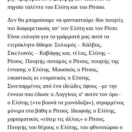
πηγαίο ταλέντο του Ελύτη και του Ρίτσου.
Δεν θα μπορούσαμε να φανταστούμε δύο ποιητές
πιο διαφορετικούς απ’ τον Ελύτη και τον Ρίτσο.
Είναι ευλογία για τα γράμματά μας αυτά τα
ετερόκλητα δίδυμα: Σολωμός – Κάλβος,
Σικελιανός – Καβάφης και, τέλος, Ελύτης –
Ρίτσος. Ποιητής-ποταμός ο Ρίτσος, ποιητής της
έντασης ο Ελύτης. Μουσικός ο Ρίτσος,
εικαστικός κι ενορατικός ο Ελύτης.
Συνεπαρμένος από ένα ιδεώδες ύψους –με την
έννοια που έδωσε ο Λογγίνος σ’ αυτόν τον όρο–
ο Ελύτης («τα βουνά τα χιονόδοξα»), στραμμένος
μόνιμα στα βάθη ο Ρίτσος. Ιδιοφυής ο Ελύτης,
χαρισματικός «είπερ τις άλλος» ο Ρίτσος.
Ποιητής του θέρους ο Ελύτης, του φθινοπώρου ο