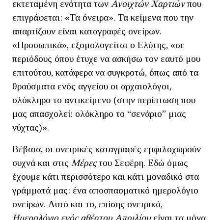
εκτεταμένη ενότητα των
Ανοιχτών Χαρτιών
που
επιγράφεται: «Τα όνειρα». Τα κείμενα που την
απαρτίζουν είναι καταγραφές ονείρων.
«Προσωπικά», εξομολογείται ο Ελύτης, «σε
περιόδους όπου έτυχε να ασκήσω τον εαυτό μου
επιτούτου, κατάφερα να συγκροτώ, όπως από τα
θραύσματα ενός αγγείου οι αρχαιολόγοι,
ολόκληρο το αντικείμενο (στην περίπτωση που
μας απασχολεί: ολόκληρο το “σενάριο” μιας
νύχτας)».
Βέβαια, οι ονειρικές καταγραφές εμφιλοχωρούν
συχνά και στις
Μέρες
του Σεφέρη. Εδώ όμως
έχουμε κάτι περισσότερο και κάτι μοναδικό στα
γράμματά μας: ένα αποσπασματικό ημερολόγιο
ονείρων. Αυτό και το, επίσης ονειρικό,
Ημερολόγιο ενός αθέατου Απριλίου
είναι τα μόνα