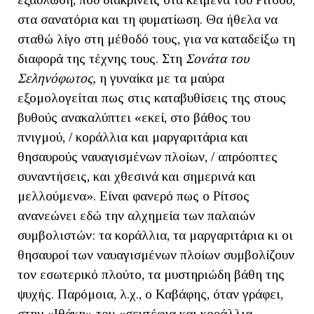
στα σανατόρια και τη φυματίωση. Θα ήθελα να
σταθώ λίγο στη μέθοδό τους, για να καταδείξω τη
διαφορά της τέχνης τους. Στη
Σονάτα του
Σεληνόφωτος,
η γυναίκα με τα μαύρα
εξομολογείται πως στις καταβυθίσεις της στους
βυθούς ανακαλύπτει «εκεί, στο βάθος του
πνιγμού, / κοράλλια και μαργαριτάρια και
θησαυρούς ναυαγισμένων πλοίων, / απρόοπτες
συναντήσεις, και χθεσινά και σημερινά και
μελλούμενα». Είναι φανερό πως ο Ρίτσος
ανανεώνει εδώ την αλχημεία των παλαιών
συμβολιστών: τα κοράλλια, τα μαργαριτάρια κι οι
θησαυροί των ναυαγισμένων πλοίων συμβολίζουν
τον εσωτερικό πλούτο, τα μυστηριώδη βάθη της
ψυχής. Παρόμοια, λ.χ., ο Καβάφης, όταν γράφει,
στην «Ιθάκη» του «σεντέφια και κοράλλια,