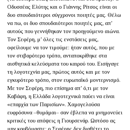
Οδυσσέας Ελύτης και ο Γιάννης Ρίτσος είναι οι
δυο σπουδαιότεροι σύγχρονοι ποιητές μας. Θέλω
να πω, οι δυο σπουδαιότεροι ποιητές μας, απ’
αυτούς που γεννήθηκαν τον προηγούμενο αιώνα.
Τον Σεφέρη, μ’ όλες τις ενστάσεις μας,
οφείλουμε να τον τιμούμε: ήταν αυτός, που με
τον στιβαρότερο τρόπο, ανταποκρίθηκε στα
αισθητικά κελεύσματα του καιρού του. Εισήγαγε
τη λογοτεχνία μας, πρώτος αυτός και με τον
εγκυρότερο τρόπο, στον ευρωπαϊκό μοντερνισμό.
Με τον Σεφέρη, πιο επίσημα απ’ ό,τι με τον
Καβάφη, η Ελλάδα λογοτεχνικά παύει να είναι
«επαρχία των Παρισίων». Χαμογελούσα
ευφρόσυνα –θυμάμαι– σαν έβλεπα να μνημονεύει
κριτικές του απόψεις η Γιουρσενάρ. Ωστόσο ας
μην κρυβόμαστε: ο Σεφέρης δεν διαθέτει το