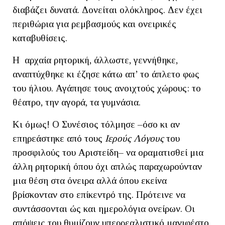
διαβάζει δυνατά. Δονείται ολόκληρος. Δεν έχει
περιθώρια για ρεμβασμούς και ονειρικές
καταβυθίσεις.
Η αρχαία ρητορική, άλλωστε, γεννήθηκε,
αναπτύχθηκε κι έζησε κάτω απ’ το άπλετο φως
του ήλιου. Αγάπησε τους ανοιχτούς χώρους: το
θέατρο, την αγορά, τα γυμνάσια.
Κι όμως! Ο Συνέσιος τόλμησε –όσο κι αν
επηρεάστηκε από τους
Ιερούς Λόγους
του
προσφιλούς του Αριστείδη– να οραματισθεί μια
άλλη ρητορική όπου όχι απλώς παραχωρούνταν
μια θέση στα όνειρα αλλά όπου εκείνα
βρίσκονταν στο επίκεντρό της. Πρότεινε να
συντάσσονται ώς και ημερολόγια ονείρων. Οι
απόψεις του θυμίζουν υπερρεαλιστικό μανιφέστο