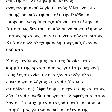
απέκτησε την ελληνομάθεια ενός
αναγεννησιακού λογίου – ενός Μίλτωνος λ.χ.,
που ήξερε από στήθους όλη την Ιλιάδα και
μπορούσε να γράψει εξαμέτρους στα ελληνικά.
Αυτό όμως δεν τους εμπόδισε να συνομιλήσουν
με τους αρχαίους και να εμπνευστούν απ’ αυτούς.
Κι όταν συνδιαλέχθηκαν δημιουργικά, έκαναν
θαύματα.
Στους μεγάλους μας ποιητές (κυρίως στο
κομμάτι της αρχαιομάθειας, γιατί τη σύγχρονή
τους λογοτεχνία την έπαιζαν στα δάχτυλα)
συνυπάρχει ο λόγιος κι ο ναΐφ (έστω ο
αυτοδίδακτος). Οφείλουμε το έργο τους και στους
δύο. Ο ναΐφ αναδημιουργεί ό,τι διαφεύγει από τον
λόγιο. Τι ευτύχημα για τα γράμματά μας που οι
ποιητές μας γλίτωσαν απ’ τα κολέγια της