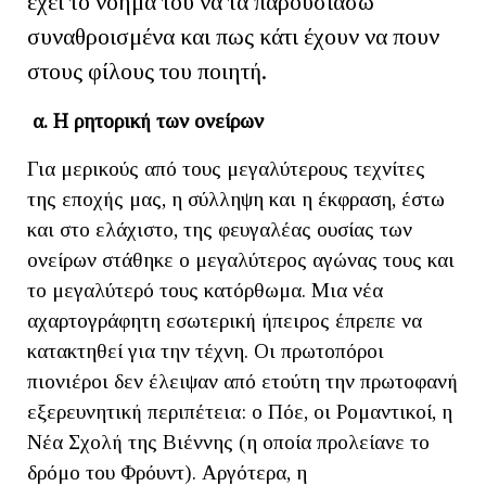
έχει το νόημά του να τα παρουσιάσω
συναθροισμένα και πως κάτι έχουν να πουν
στους φίλους του ποιητή.
α. Η ρητορική των ονείρων
Για μερικούς από τους μεγαλύτερους τεχνίτες
της εποχής μας, η σύλληψη και η έκφραση, έστω
και στο ελάχιστο, της φευγαλέας ουσίας των
ονείρων στάθηκε ο μεγαλύτερος αγώνας τους και
το μεγαλύτερό τους κατόρθωμα. Μια νέα
αχαρτογράφητη εσωτερική ήπειρος έπρεπε να
κατακτηθεί για την τέχνη. Οι πρωτοπόροι
πιονιέροι δεν έλειψαν από ετούτη την πρωτοφανή
εξερευνητική περιπέτεια: ο Πόε, οι Ρομαντικοί, η
Νέα Σχολή της Βιέννης (η οποία προλείανε το
δρόμο του Φρόυντ). Αργότερα, η