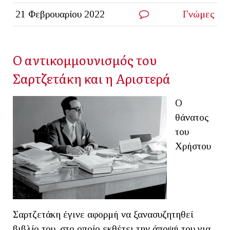
21 Φεβρουαρίου 2022
Γνώμες
Ο αντικομμουνισμός του
Σαρτζετάκη και η Αριστερά
Ο
θάνατος
του
Χρήστου
Σαρτζετάκη έγινε αφορμή να ξανασυζητηθεί
βιβλίο του, στο οποίο εκθέτει την άποψή του για