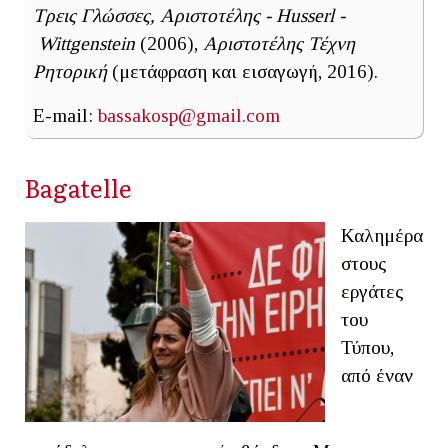
Τρεις Γλώσσες, Αριστοτέλης - Husserl -
Wittgenstein
(2006),
Αριστοτέλης Τέχνη
Ρητορική
(μετάφραση και εισαγωγή, 2016).
E-mail:
bassakosp@gmail.com
Βagatelle
Καλημέρα
στους
εργάτες
του
Τύπου,
από έναν