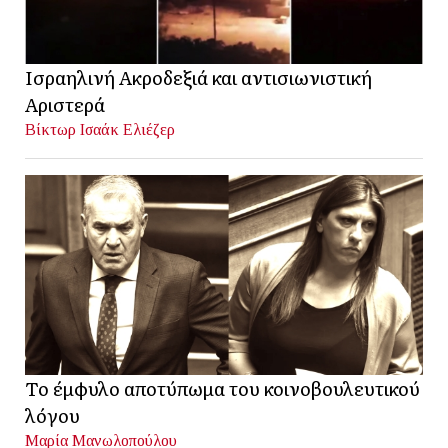
Ισραηλινή Ακροδεξιά και αντισιωνιστική
Αριστερά
Βίκτωρ Ισαάκ Ελιέζερ
Το έμφυλο αποτύπωμα του κοινοβουλευτικού
λόγου
Μαρία Μανωλοπούλου