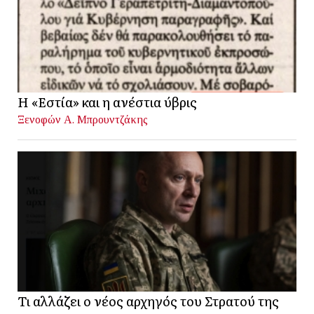
Η «Εστία» και η ανέστια ύβρις
Ξενοφών Α. Μπρουντζάκης
Τι αλλάζει ο νέος αρχηγός του Στρατού της