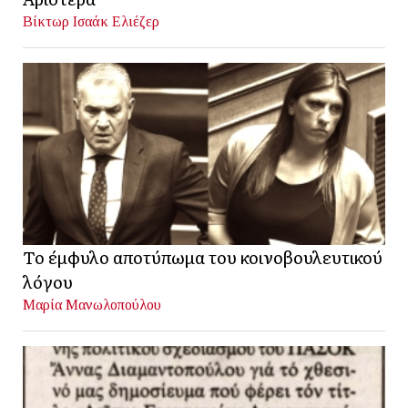
Βίκτωρ Ισαάκ Ελιέζερ
Το έμφυλο αποτύπωμα του κοινοβουλευτικού
λόγου
Μαρία Μανωλοπούλου