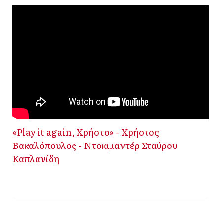
«Play it again, Χρήστο» - Χρήστος
Βακαλόπουλος - Ντοκιμαντέρ Σταύρου
Καπλανίδη