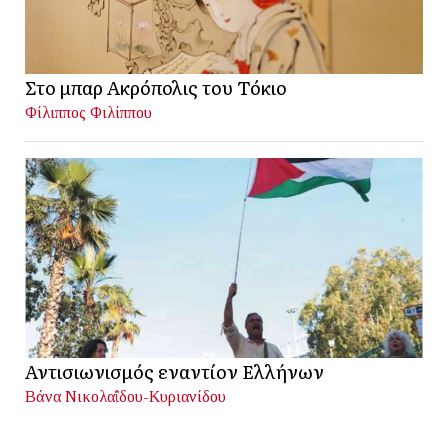
Στο μπαρ Ακρόπολις του Τόκιο
Φίλιππος Φιλίππου
Αντισιωνισμός εναντίον Ελλήνων
Βάνα Νικολαΐδου-Κυριανίδου