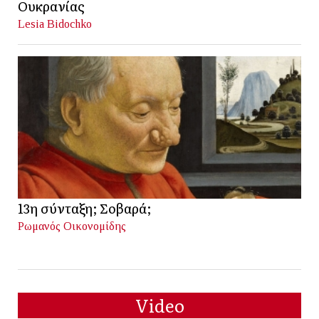
Ουκρανίας
Lesia Bidochko
13η σύνταξη; Σοβαρά;
Ρωμανός Οικονομίδης
Video