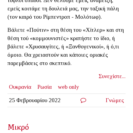
τυφλοί οπαδοί. Δεν θέλουμε εμείς ανάμειξη,
εμείς κοιτάμε τη δουλειά μας, την ταξική πάλη
(τον καιρό του Ρίμπεντροπ - Μολότωφ).
Βάλετε «Πούτιν» στη θέση του «Χίτλερ» και στη
θέση τού «κομμουνιστές» κρατήστε το ίδιο, ή
βάλετε «Χρυσαυγίτες, ή «Ξανθογενικοί», ή ό,τι
όμοιο. Θα χρειαστούν και κάποιες οριακές
παρεμβάσεις στο σκεπτικό.
Συνεχίστε...
Ουκρανία
Ρωσία
web only
25 Φεβρουαρίου 2022
Γνώμες
Μικρό