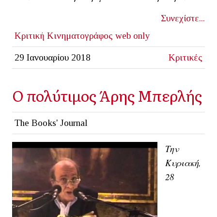
Συνεχίστε...
Κριτική
Κινηματογράφος
web only
29 Ιανουαρίου 2018
Κριτικές
Ο πολύτιμος Άρης Μπερλής
The Books' Journal
Την
Κυριακή,
28