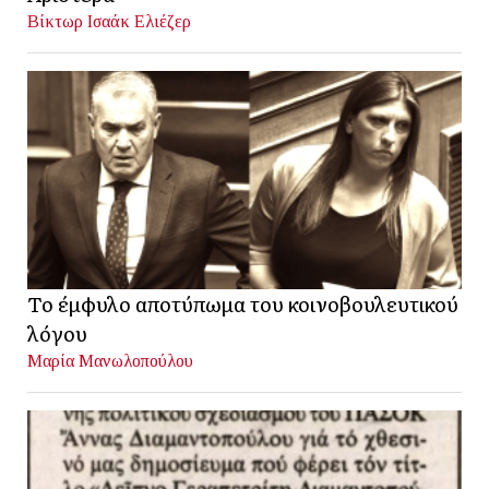
Βίκτωρ Ισαάκ Ελιέζερ
Το έμφυλο αποτύπωμα του κοινοβουλευτικού
λόγου
Μαρία Μανωλοπούλου