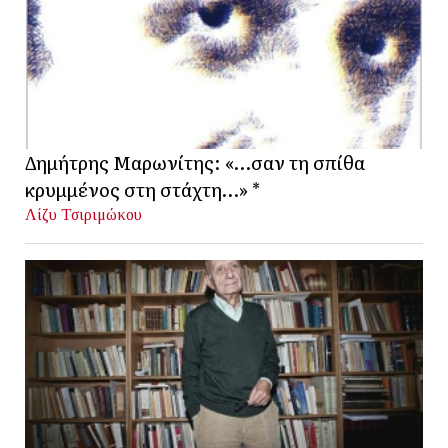
Δημήτρης Μαρωνίτης: «…σαν τη σπίθα
κρυμμένος στη στάχτη…» *
Λίζυ Τσιριμώκου