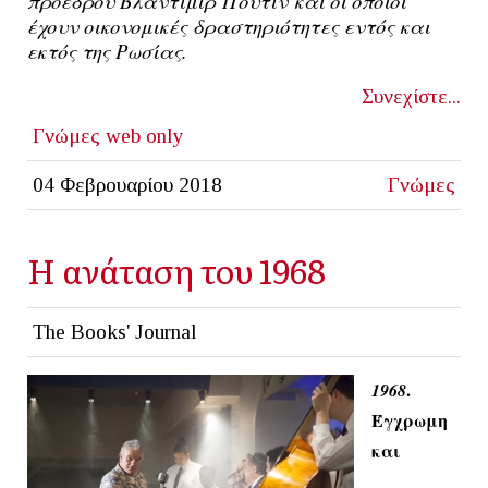
προέδρου Βλαντίμιρ
Πούτιν
και οι οποίοι
έχουν οικονομικές δραστηριότητες εντός και
εκτός της Ρωσίας.
Συνεχίστε...
Γνώμες
web only
04 Φεβρουαρίου 2018
Γνώμες
Η ανάταση του 1968
The Books' Journal
.
1968
Έγχρωμη
και