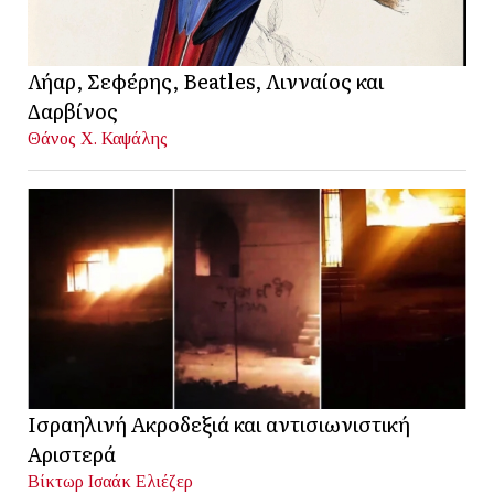
Λήαρ, Σεφέρης, Beatles, Λινναίος και
Δαρβίνος
Θάνος Χ. Καψάλης
Ισραηλινή Ακροδεξιά και αντισιωνιστική
Αριστερά
Βίκτωρ Ισαάκ Ελιέζερ