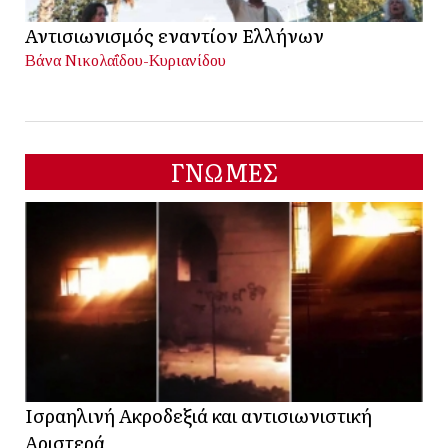
Αντισιωνισμός εναντίον Ελλήνων
Βάνα Νικολαΐδου-Κυριανίδου
ΓΝΩΜΕΣ
Ισραηλινή Ακροδεξιά και αντισιωνιστική
Αριστερά