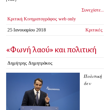
Συνεχίστε...
Κριτική
Κινηματογράφος
web only
25 Ιανουαρίου 2018
Κριτικές
«Φωνή λαού» και πολιτική
Δημήτρης Δημητράκος
Π
ολιτική
δεν