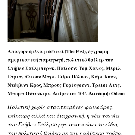
Απαγορευμένα μυστικά (The Post), έγχρωμη
αμερικανική παραγωγή, πολιτικό θρίλερ του
Στήβεν Σπίλμπεργκ. Παίζουν: Τομ Χανκς, Μέριλ
Στριπ, Άλισον Μπρι, Σάρα Πόλσον, Κάρι Κουν,
Ντέιβιντ Κρος, Μπρους Γκρίνγουντ, Τρέισι Λετς,
Μπομπ Όντενκιρκ. Διάρκεια: 101’. Διανομή: Odeon
Πολιτική χωρίς στρατευμένες φανφάρες,
επίκαιρη αλλά και διαχρονική, η νέα ταινία
του Στήβεν Σπίλμπεργκ ανανεώνει το είδος
του πολιτικού θρίλερ με τον καλύτερο τρόπο.