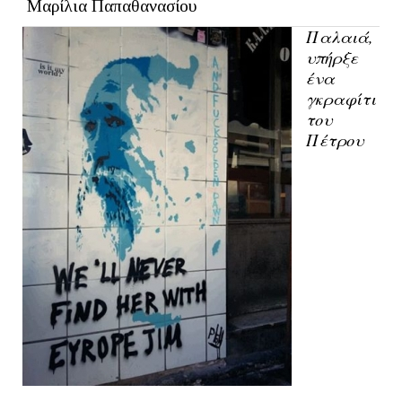
Μαρίλια Παπαθανασίου
Παλαιά,
υπήρξε
ένα
γκραφίτι
του
Πέτρου