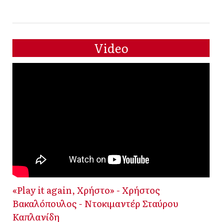
Video
«Play it again, Χρήστο» - Χρήστος
Βακαλόπουλος - Ντοκιμαντέρ Σταύρου
Καπλανίδη