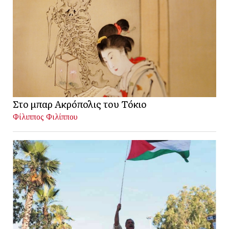
Στο μπαρ Ακρόπολις του Τόκιο
Φίλιππος Φιλίππου