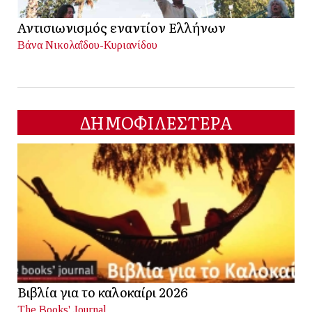
Αντισιωνισμός εναντίον Ελλήνων
Βάνα Νικολαΐδου-Κυριανίδου
ΔΗΜΟΦΙΛΕΣΤΕΡΑ
Βιβλία για το καλοκαίρι 2026
The Books' Journal