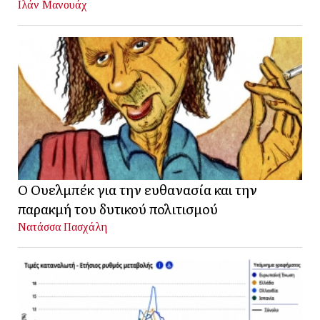
Ιλάν Μανουάχ
Ο Ουελμπέκ για την ευθανασία και την
παρακμή του δυτικού πολιτισμού
Νατάσσα Πασχάλη