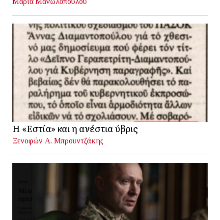
Μαρία Μανωλοπούλου
Η «Εστία» και η ανέστια ύβρις
Ξενοφών Α. Μπρουντζάκης