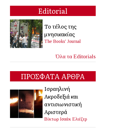
Editorial
Το τέλος της
μνησικακίας
The Books' Journal
Όλα τα Editorials
ΠΡΟΣΦΑΤΑ ΑΡΘΡΑ
Ισραηλινή
Ακροδεξιά και
αντισιωνιστική
Αριστερά
Βίκτωρ Ισαάκ Ελιέζερ