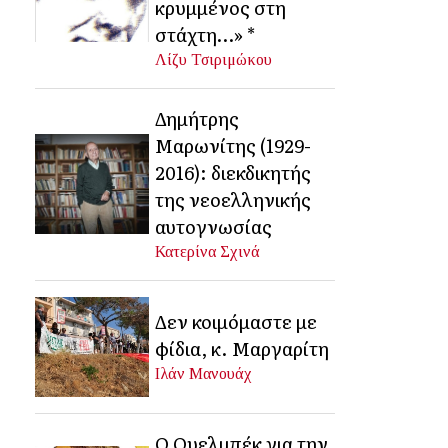
κρυμμένος στη
στάχτη…» *
Λίζυ Τσιριμώκου
Δημήτρης
Μαρωνίτης (1929-
2016): διεκδικητής
της νεοελληνικής
αυτογνωσίας
Κατερίνα Σχινά
Δεν κοιμόμαστε με
φίδια, κ. Μαργαρίτη
Ιλάν Μανουάχ
Ο Ουελμπέκ για την