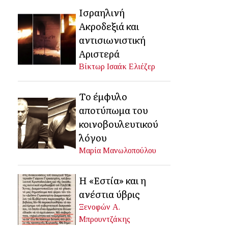
Ισραηλινή
Ακροδεξιά και
αντισιωνιστική
Αριστερά
Βίκτωρ Ισαάκ Ελιέζερ
Το έμφυλο
αποτύπωμα του
κοινοβουλευτικού
λόγου
Μαρία Μανωλοπούλου
Η «Εστία» και η
ανέστια ύβρις
Ξενοφών Α.
Μπρουντζάκης