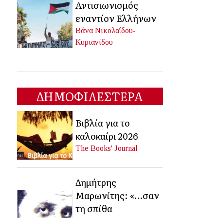
Αντισιωνισμός
εναντίον Ελλήνων
Βάνα Νικολαΐδου-
Κυριανίδου
ΔΗΜΟΦΙΛΕΣΤΕΡΑ
Βιβλία για το
καλοκαίρι 2026
The Books' Journal
Δημήτρης
Μαρωνίτης: «…σαν
τη σπίθα