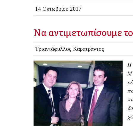
14 Οκτωβρίου 2017
Να αντιμετωπίσουμε τ
Τριαντάφυλλος Καρατράντος
Η 
Μ
κ
πα
π
δ
χώ