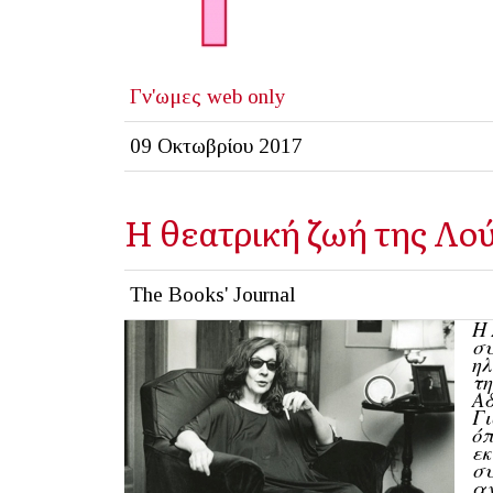
Γν'ωμες
web only
09 Οκτωβρίου 2017
Η θεατρική ζωή της Λ
The Books' Journal
Η 
συ
ηλ
τη
Αδ
Γι
όπ
εκ
συ
α