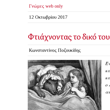
Γνώμες
web only
12 Οκτωβρίου 2017
Φτιάχνοντας το δικό το
Κωνσταντίνος Ποζουκίδης
Έν
κα
κα
ο 
αυ