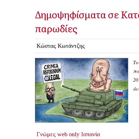
Δημοψηφίσματα σε Κατα
παρωδίες
Κώστας Κωτάντζης
Το
πα
20
δυ
Γνώμες
web only
Ισπανία