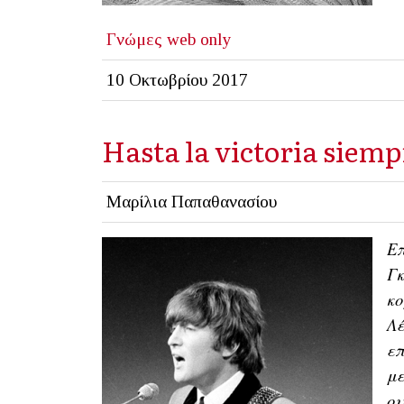
Γνώμες
web only
10 Οκτωβρίου 2017
Hasta la victoria siem
Μαρίλια Παπαθανασίου
Επ
Γκ
κο
Λέ
επ
με
ου