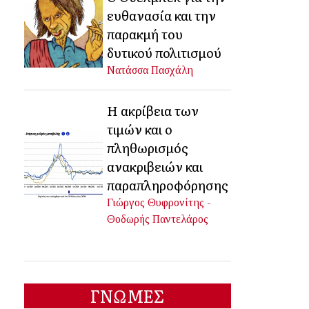
ευθανασία και την
παρακμή του
δυτικού πολιτισμού
Νατάσσα Πασχάλη
Η ακρίβεια των
τιμών και ο
πληθωρισμός
ανακριβειών και
παραπληροφόρησης
Γιώργος Θυφρονίτης -
Θοδωρής Παντελάρος
ΓΝΩΜΕΣ