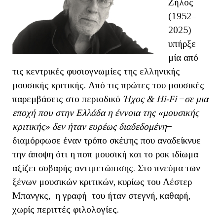
Ζήλος
(1952–
2025)
υπήρξε
μία από
τις κεντρικές φυσιογνωμίες της ελληνικής
μουσικής κριτικής. Από τις πρώτες του μουσικές
παρεμβάσεις στο περιοδικό
Ήχος &
Hi
-
Fi
−
σε μια
εποχή που στην
Ελλάδα η έννοια της «μουσικής
κριτικής» δεν ήταν ευρέως διαδεδομένη
−
διαμόρφωσε έναν τρόπο σκέψης που αναδείκνυε
την άποψη ότι η ποπ μουσική και το ροκ ιδίωμα
αξίζει σοβαρής αντιμετώπισης. Στο πνεύμα των
ξένων μουσικών κριτικών, κυρίως του Λέστερ
Μπανγκς, η γραφή του ήταν στεγνή, καθαρή,
χωρίς περιττές φιλολογίες.