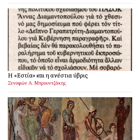
Η «Εστία» και η ανέστια ύβρις
Ξενοφών Α. Μπρουντζάκης