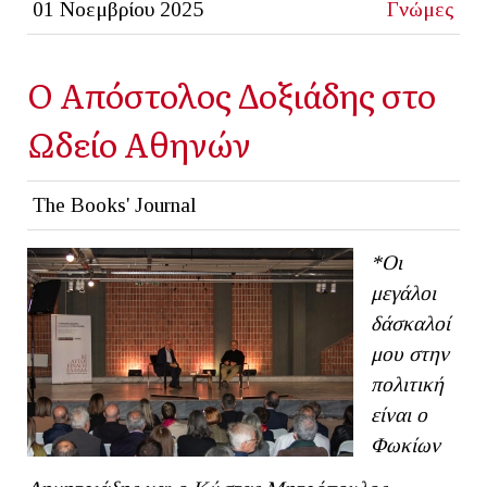
01 Νοεμβρίου 2025
Γνώμες
Ο Απόστολος Δοξιάδης στο
Ωδείο Αθηνών
The Books' Journal
*Οι
μεγάλοι
δάσκαλοί
μου στην
πολιτική
είναι ο
Φωκίων