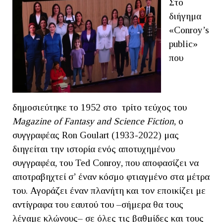
Στο
διήγημα
«Conroy’s
public»
που
δημοσιεύτηκε το 1952 στο τρίτο τεύχος του
Magazine
of
Fantasy
and
Science
Fiction
, ο
συγγραφέας Ron Goulart (1933-2022) μας
διηγείται την ιστορία ενός αποτυχημένου
συγγραφέα, του Ted Conroy, που αποφασίζει να
αποτραβηχτεί σ’ έναν κόσμο φτιαγμένο στα μέτρα
του. Αγοράζει έναν πλανήτη και τον εποικίζει με
αντίγραφα του εαυτού του –σήμερα θα τους
λέγαμε κλώνους– σε όλες τις βαθμίδες και τους