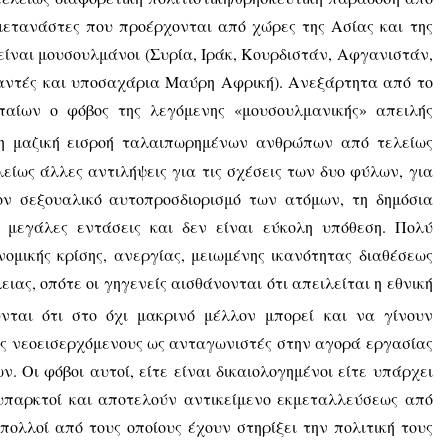
μετανάστες που προέρχονται από χώρες της Ασίας και της
είναι μουσουλμάνοι (Συρία, Ιράκ, Κουρδιστάν, Αφγανιστάν,
αντές και υποσαχάρια Μαύρη Αφρική). Ανεξάρτητα από το
παίων ο φόβος της λεγόμενης «μουσουλμανικής» απειλής
, η μαζική εισροή ταλαιπωρημένων ανθρώπων από τελείως
λείως άλλες αντιλήψεις για τις σχέσεις των δυο φύλων, για
ον σεξουαλικό αυτοπροσδιορισμό των ατόμων, τη δημόσια
ί μεγάλες εντάσεις και δεν είναι εύκολη υπόθεση. Πολύ
νομικής κρίσης, ανεργίας, μειωμένης ικανότητας διαθέσεως
ας, οπότε οι γηγενείς αισθάνονται ότι απειλείται η εθνική
νται ότι στο όχι μακρινό μέλλον μπορεί και να γίνουν
ους νεοεισερχόμενους ως ανταγωνιστές στην αγορά εργασίας
. Οι φόβοι αυτοί, είτε είναι δικαιολογημένοι είτε υπάρχει
ι υπαρκτοί και αποτελούν αντικείμενο εκμεταλλεύσεως από
πολλοί από τους οποίους έχουν στηρίξει την πολιτική τους