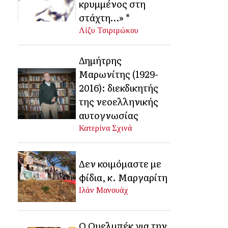
κρυμμένος στη
στάχτη…» *
Λίζυ Τσιριμώκου
Δημήτρης
Μαρωνίτης (1929-
2016): διεκδικητής
της νεοελληνικής
αυτογνωσίας
Κατερίνα Σχινά
Δεν κοιμόμαστε με
φίδια, κ. Μαργαρίτη
Ιλάν Μανουάχ
Ο Ουελμπέκ για την