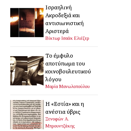
Ισραηλινή
Ακροδεξιά και
αντισιωνιστική
Αριστερά
Βίκτωρ Ισαάκ Ελιέζερ
Το έμφυλο
αποτύπωμα του
κοινοβουλευτικού
λόγου
Μαρία Μανωλοπούλου
Η «Εστία» και η
ανέστια ύβρις
Ξενοφών Α.
Μπρουντζάκης