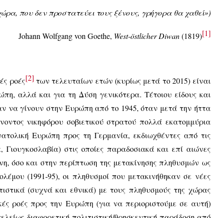
χώρα, που δεν προστατεύει τους ξένους, γρήγορα θα χαθεί»)
[1]
Johann Wolfgang von Goethe,
West-östlicher Diwan
(1819)
[2]
ές ροές
των τελευταίων ετών (κυρίως μετά το 2015) είναι
πη, αλλά και για τη Δύση γενικότερα. Τέτοιου είδους και
αν να γίνουν στην Ευρώπη από το 1945, όταν μετά την ήττα
νοντος νικηφόρου σοβιετικού στρατού πολλά εκατομμύρια
ατολική Ευρώπη προς τη Γερμανία, εκδιωχθέντες από τις
, Γιουγκοσλαβία) στις οποίες παραδοσιακά και επί αιώνες
νη, όσο και στην περίπτωση της μετακίνησης πληθυσμών ως
λέμου (1991-95), οι πληθυσμοί που μετακινήθηκαν σε νέες
τιστικά (συχνά και εθνικά) με τους πληθυσμούς της χώρας
κές ροές προς την Ευρώπη (για να περιοριστούμε σε αυτή)
τελείως διαφορετική πολιτιστική/θρησκευτική παράδοση από