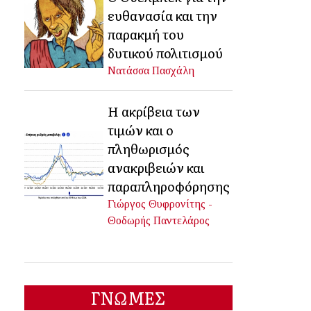
ευθανασία και την
παρακμή του
δυτικού πολιτισμού
Νατάσσα Πασχάλη
Η ακρίβεια των
τιμών και ο
πληθωρισμός
ανακριβειών και
παραπληροφόρησης
Γιώργος Θυφρονίτης -
Θοδωρής Παντελάρος
ΓΝΩΜΕΣ