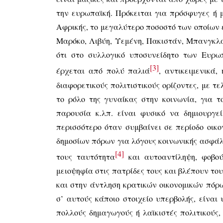
την ευρωπαϊκή. Πρόκειται για πρόσφυγες ή 
Αφρικής, το μεγαλύτερο ποσοστό των οποίων 
Μαρόκο, Λιβύη, Υεμένη, Πακιστάν, Μπανγκλ
ότι στο συλλογικό υποσυνείδητο των Ευρω
[3]
έρχεται από πολύ παλιά
, αντικειμενικά
διαφορετικούς πολιτιστικούς ορίζοντες, με τε
το ρόλο της γυναίκας στην κοινωνία, για τ
παρουσία κ.λπ. είναι φυσικό να δημιουργε
περισσότερο όταν συμβαίνει σε περίοδο οικο
δημοσίων πόρων για λόγους κοινωνικής ασφάλει
[4]
τους ταυτότητα
και αυτοαντίληψη, φοβού
μειοψηφία στις πατρίδες τους και βλέπουν τ
και στην άντληση κρατικών οικονομικών πόρων
σ’ αυτούς κάποιο στοιχείο υπερβολής, είνα
πολλούς δημαγωγούς ή λαϊκιστές πολιτικούς, 