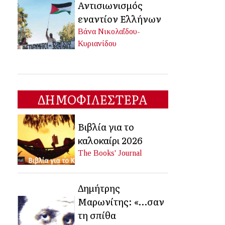
Αντισιωνισμός
εναντίον Ελλήνων
Βάνα Νικολαΐδου-
Κυριανίδου
ΔΗΜΟΦΙΛΕΣΤΕΡΑ
Βιβλία για το
καλοκαίρι 2026
The Books' Journal
Δημήτρης
Μαρωνίτης: «…σαν
τη σπίθα