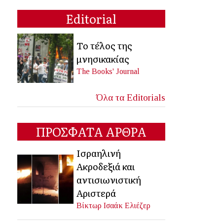
Editorial
Το τέλος της
μνησικακίας
The Books' Journal
Όλα τα Editorials
ΠΡΟΣΦΑΤΑ ΑΡΘΡΑ
Ισραηλινή
Ακροδεξιά και
αντισιωνιστική
Αριστερά
Βίκτωρ Ισαάκ Ελιέζερ