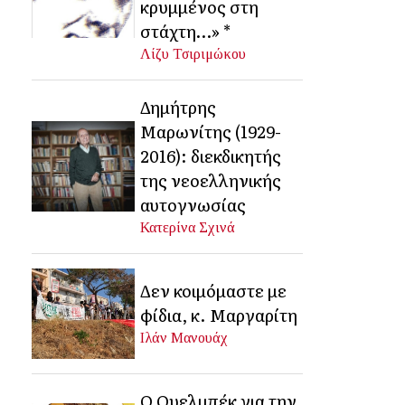
κρυμμένος στη
στάχτη…» *
Λίζυ Τσιριμώκου
Δημήτρης
Μαρωνίτης (1929-
2016): διεκδικητής
της νεοελληνικής
αυτογνωσίας
Κατερίνα Σχινά
Δεν κοιμόμαστε με
φίδια, κ. Μαργαρίτη
Ιλάν Μανουάχ
Ο Ουελμπέκ για την