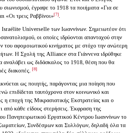
υ σιωνισμού, έγραψε το 1918 τα ποιήματα «Για σε
[7]
αι «Οι τρεις Ραββίνοι»
.
Israélite Universelle των Ιωαννίνων. Σημειωτέον ότι
οσανατολισμού, οι οποίες ιδρύονται απανταχού στην
όν του αφομοιωτικού κινήματος με στόχο την ανώτερη
των. Η Σχολή της Alliance στα Γιάννενα ιδρύθηκε
α αναλάβει ως διδάσκαλος το 1918, θέση που θα
[8]
ρές διακοπές.
εικνύεται ως ποιητής, παράγοντας μια ποίηση που
ενώ επιδίδεται ταυτόχρονα στον κοινωνικό και
ς η εποχή της Μικρασιατικής Εκστρατείας και ο
ι από κάθε είδους στερήσεις. Έκφραση της
 του Πανηπειρωτικού Εργατικού Κέντρου Ιωαννίνων το
Σωματείων, Συνδέσμων και Συλλόγων, δηλαδή όλα τα