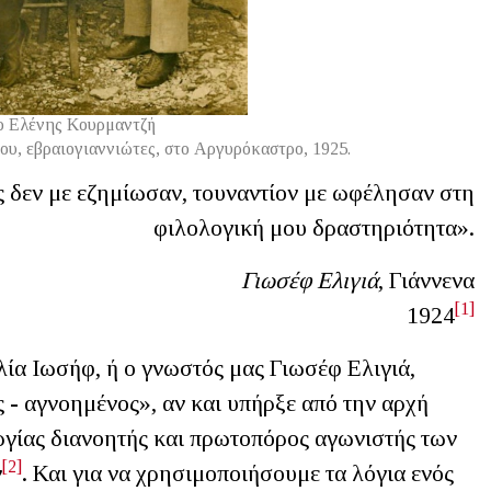
ο Ελένης Κουρμαντζή
ου, εβραιογιαννιώτες, στο Αργυρόκαστρο, 1925.
ς δεν με εζημίωσαν, τουναντίον με ωφέλησαν στη
φιλολογική μου δραστηριότητα».
 Ελιγιά
, Γιάννενα
[1]
1924
ία Ιωσήφ, ή ο γνωστός μας Γιωσέφ Ελιγιά,
 - αγνοημένος», αν και υπήρξε από την αρχή
ργίας διανοητής και πρωτοπόρος αγωνιστής των
[2]
ν
. Και για να χρησιμοποιήσουμε τα λόγια ενός