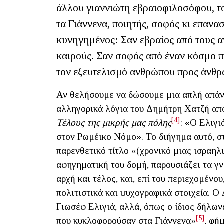
άλλου γιαννιώτη εβραιοφιλοσόφου, τ
τα Γιάννενα, ποιητής, σοφός κι επανασ
κυνηγημένος: Σαν εβραίος από τους α
καιρούς. Σαν σοφός από έναν κόσμο π
τον εξευτελισμό ανθρώπου προς άνθρ
Αν θελήσουμε να δώσουμε μια απλή απάν
αλληγορικά λόγια του Δημήτρη Χατζή απ
[4]
Τέλους της μικρής μας πόλης
: «Ο Ελιγι
στον Ρωμέικο Νόμο». Το διήγημα αυτό, στ
παρενθετικό τίτλο «(χρονικό μιας ισραηλι
αφηγηματική του δομή, παρουσιάζει τα γν
αρχή και τέλος, και, επί του περιεχομένο
πολιτιστικά και ψυχογραφικά στοιχεία. Ο
Γιωσέφ Ελιγιά, αλλά, όπως ο ίδιος δήλωνε
[5]
που κυκλοφορούσαν στα Γιάννενα»
, φή