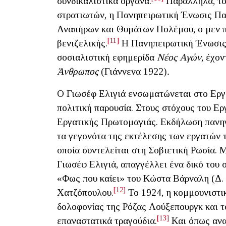
συνδικαλιστικά όργανα.
Παράλληλα, το 
στρατιωτών, η Πανηπειρωτική Ένωσις Π
Αναπήρων και Θυμάτων Πολέμου, ο μεν π
[11]
βενιζελικής.
Η Πανηπειρωτική Ένωσις
σοσιαλιστική εφημερίδα
Νέος Αγών
, έχο
Άνθρωπος
(Γιάννενα 1922)
.
Ο Γιωσέφ Ελιγιά ενσωματώνεται στο Εργα
πολιτική παρουσία. Στους στόχους του Ερ
Εργατικής Πρωτομαγιάς. Εκδήλωση πανηγυ
τα γεγονότα της εκτέλεσης των εργατών 
οποία συντελείται στη Σοβιετική Ρωσία. 
Γιωσέφ Ελιγιά, απαγγέλλει ένα δικό του
«Φως που καίει» του Κώστα Βάρναλη (Δ.
[12]
Χατζόπουλου.
Το 1924, η κομμουνιστικ
δολοφονίας της Ρόζας Λούξεπουργκ και τ
[13]
επαναστατικά τραγούδια.
Και όπως ανα