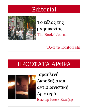
Editorial
Το τέλος της
μνησικακίας
The Books' Journal
Όλα τα Editorials
ΠΡΟΣΦΑΤΑ ΑΡΘΡΑ
Ισραηλινή
Ακροδεξιά και
αντισιωνιστική
Αριστερά
Βίκτωρ Ισαάκ Ελιέζερ