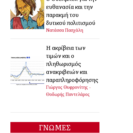
ευθανασία και την
παρακμή του
δυτικού πολιτισμού
Νατάσσα Πασχάλη
Η ακρίβεια των
τιμών και ο
πληθωρισμός
ανακριβειών και
παραπληροφόρησης
Γιώργος Θυφρονίτης -
Θοδωρής Παντελάρος
ΓΝΩΜΕΣ