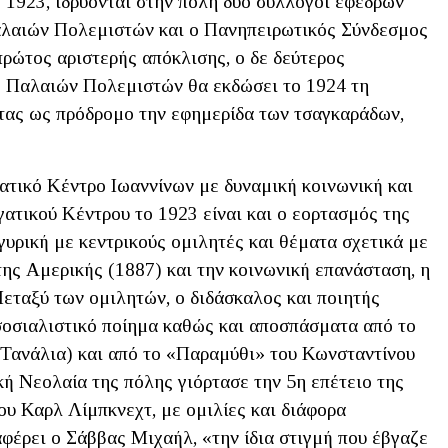
1923, ιδρύονται στην πόλη δύο σύλλογοι εφέδρων
αλαιών Πολεμιστών και ο Πανηπειρωτικός Σύνδεσμος
ρώτος αριστερής απόκλισης, ο δε δεύτερος
 Παλαιών Πολεμιστών θα εκδώσει το 1924 τη
ντας ως πρόδρομο την εφημερίδα των τσαγκαράδων,
τικό Κέντρο Ιωαννίνων με δυναμική κοινωνική και
γατικού Κέντρου το 1923 είναι και ο εορτασμός της
ρική με κεντρικούς ομιλητές και θέματα σχετικά με
της Αμερικής (1887) και την κοινωνική επανάσταση, η
Μεταξύ των ομιλητών, ο διδάσκαλος και ποιητής
 σοσιαλιστικό ποίημα καθώς και αποσπάσματα από το
 Τανάλια) και από το «Παραμύθι» του Κωνσταντίνου
ή Νεολαία της πόλης γιόρτασε την 5η επέτειο της
ου Καρλ Λίμπκνεχτ, με ομιλίες και διάφορα
φέρει ο Σάββας Μιχαήλ, «την ίδια στιγμή που έβγαζε