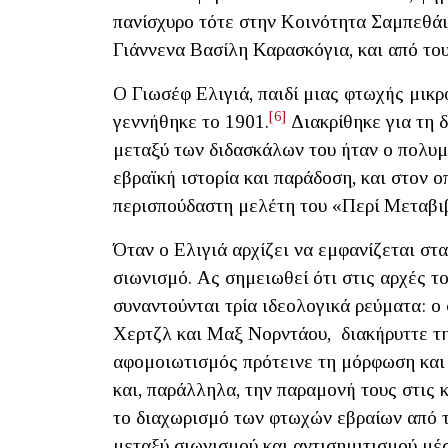
πανίσχυρο τότε στην Κοινότητα Σαμπεθάι
Γιάννενα Βασίλη Καρασκόγια, και από του
Ο Γιωσέφ Ελιγιά, παιδί μιας φτωχής μικρ
[6]
γεννήθηκε το 1901.
Διακρίθηκε για τη δ
μεταξύ των διδασκάλων του ήταν ο πολυμ
εβραϊκή ιστορία και παράδοση, και στον 
περισπούδαστη μελέτη του «Περί Μεταβι
Όταν ο Ελιγιά αρχίζει να εμφανίζεται στα
σιωνισμό. Ας σημειωθεί ότι στις αρχές τ
συναντούνται τρία ιδεολογικά ρεύματα: 
Χερτζλ και Μαξ Νορντάου, διακήρυττε τη
αφομοιωτισμός πρότεινε τη μόρφωση και
και, παράλληλα, την παραμονή τους στις 
το διαχωρισμό των φτωχών εβραίων από τ
μεταξύ σιωνισμού και αντισημιτισμού μέσ