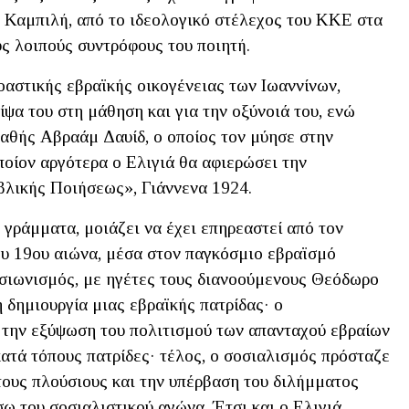
 Καμπιλή, από το ιδεολογικό στέλεχος του ΚΚΕ στα
ς λοιπούς συντρόφους του ποιητή.
οαστικής εβραϊκής οικογένειας των Ιωαννίνων,
ίψα του στη μάθηση και για την οξύνοιά του, ενώ
αθής Αβραάμ Δαυίδ, ο οποίος τον μύησε στην
οποίον αργότερα ο Ελιγιά θα αφιερώσει την
βλικής Ποιήσεως», Γιάννενα 1924.
 γράμματα, μοιάζει να έχει επηρεαστεί από τον
ου 19ου αιώνα, μέσα στον παγκόσμιο εβραϊσμό
ο σιωνισμός, με ηγέτες τους διανοούμενους Θεόδωρο
 δημιουργία μιας εβραϊκής πατρίδας· ο
 την εξύψωση του πολιτισμού των απανταχού εβραίων
κατά τόπους πατρίδες· τέλος, ο σοσιαλισμός πρόσταζε
ους πλούσιους και την υπέρβαση του διλήμματος
ω του σοσιαλιστικού αγώνα. Έτσι και ο Ελιγιά,