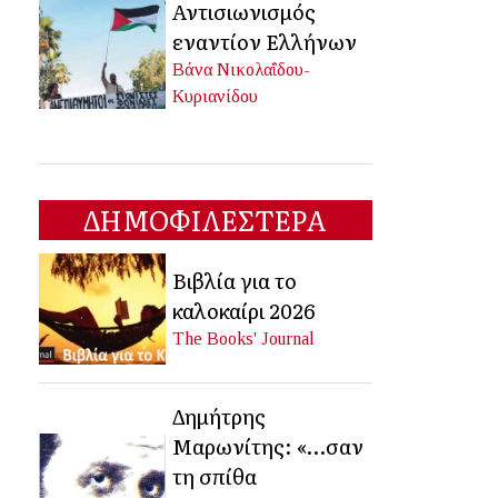
Αντισιωνισμός
εναντίον Ελλήνων
Βάνα Νικολαΐδου-
Κυριανίδου
ΔΗΜΟΦΙΛΕΣΤΕΡΑ
Βιβλία για το
καλοκαίρι 2026
The Books' Journal
Δημήτρης
Μαρωνίτης: «…σαν
τη σπίθα