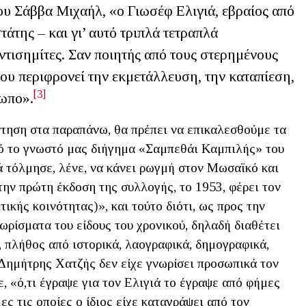
ου Σάββα Μιχαήλ, «ο Γιωσέφ Ελιγιά, εβραίος από
τάτης – και γι’ αυτό τριπλά τετραπλά
ντισημίτες. Σαν ποιητής από τους στερημένους
ου περιφρονεί την εκμετάλλευση, την καταπίεση,
[3]
ωπο».
τηση στα παραπάνω, θα πρέπει να επικαλεσθούμε τα
ό το γνωστό μας διήγημα «Σαμπεθάι Καμπιλής» του
ά τόλμησε, λένε, να κάνει ρωγμή στον Μωσαϊκό και
ην πρώτη έκδοση της συλλογής, το 1953, φέρει τον
τικής κοινότητας)», και τούτο διότι, ως προς την
ωρίσματα του είδους του χρονικού, δηλαδή διαθέτει
υ, πλήθος από ιστορικά, λαογραφικά, δημογραφικά,
 Δημήτρης Χατζής δεν είχε γνωρίσει προσωπικά τον
, «ό,τι έγραψε για τον Ελιγιά το έγραψε από φήμες
μες τις οποίες ο ίδιος είχε καταγράψει από τον