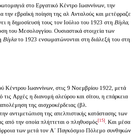
ρωτομαγιά στο Εργατικό Κέντρο Ιωαννίνων, την
ια την εβραϊκή ποίηση της αλ Ανταλούς και μετέφραζε
ει η δημοσίευσή τους τον Ιούλιο του 1923 στη
Βίγλα
,
οση του Μεσολογγίου. Ουσιαστικά στοιχεία των
η
Βίγλα
το 1923 ενσωματώνονται στη διάλεξή του στη
ύ Κέντρου Ιωαννίνων, στις 9 Νοεμβρίου 1922, μετά
ό τις Αρχές η διανομή αλεύρου και σίτου, η επάρκεια
ταπολέμηση της αισχροκέρδειας (βλ.
 την αντιμετώπιση της απελπιστικής κατάστασης των
[15]
ας από την οποία πλήττεται ο πληθυσμός
. Και μέσα
απόρροια των μετά τον Α΄ Παγκόσμιο Πόλεμο συνθηκών