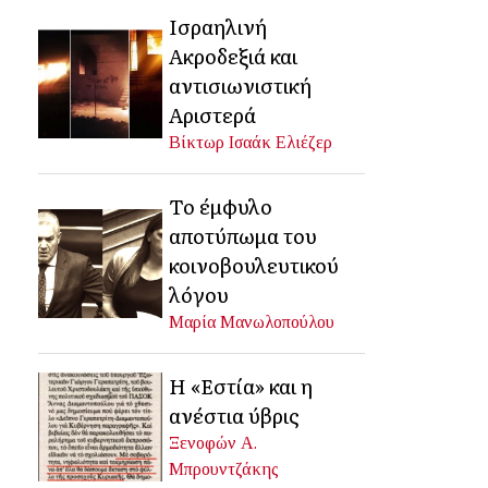
Ισραηλινή
Ακροδεξιά και
αντισιωνιστική
Αριστερά
Βίκτωρ Ισαάκ Ελιέζερ
Το έμφυλο
αποτύπωμα του
κοινοβουλευτικού
λόγου
Μαρία Μανωλοπούλου
Η «Εστία» και η
ανέστια ύβρις
Ξενοφών Α.
Μπρουντζάκης