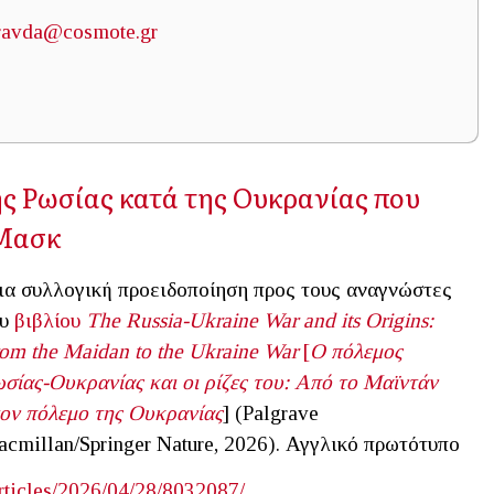
ravda@cosmote.gr
ς Ρωσίας κατά της Ουκρανίας που
 Μασκ
α συλλογική προειδοποίηση προς τους αναγνώστες
ου
βιβλίου
The
Russia
-
Ukraine
War
and
its
Origins
:
rom
the
Maidan
to
the
Ukraine
War
[
Ο πόλεμος
σίας-Ουκρανίας και οι ρίζες του: Από το Μαϊντάν
ον πόλεμο της Ουκρανίας
] (Palgrave
cmillan/Springer Nature, 2026). Αγγλικό πρωτότυπο
rticles/2026/04/28/8032087/