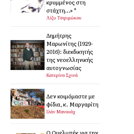
κρυμμένος στη
στάχτη…» *
Λίζυ Τσιριμώκου
Δημήτρης
Μαρωνίτης (1929-
2016): διεκδικητής
της νεοελληνικής
αυτογνωσίας
Κατερίνα Σχινά
Δεν κοιμόμαστε με
φίδια, κ. Μαργαρίτη
Ιλάν Μανουάχ
Ο Ουελμπέκ για την