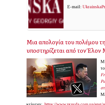
E-mail:
UkrainskaP
Μια απολογία του πολέμου τη
υποστηρίζεται από τον Έλον
Μι
τ
F
Ρω
στ
Ma
κείμενο:
https://www.pravda.com.ua/eng/a