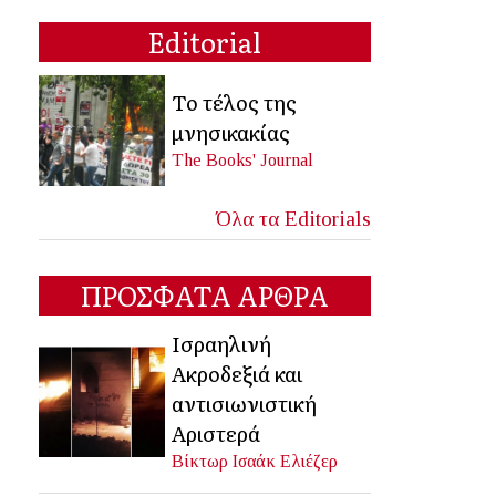
Editorial
Το τέλος της
μνησικακίας
The Books' Journal
Όλα τα Editorials
ΠΡΟΣΦΑΤΑ ΑΡΘΡΑ
Ισραηλινή
Ακροδεξιά και
αντισιωνιστική
Αριστερά
Βίκτωρ Ισαάκ Ελιέζερ