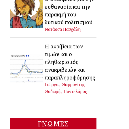
ευθανασία και την
παρακμή του
δυτικού πολιτισμού
Νατάσσα Πασχάλη
Η ακρίβεια των
τιμών και ο
πληθωρισμός
ανακριβειών και
παραπληροφόρησης
Γιώργος Θυφρονίτης -
Θοδωρής Παντελάρος
ΓΝΩΜΕΣ