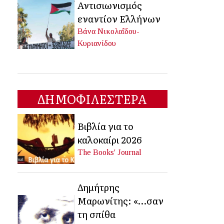
Αντισιωνισμός
εναντίον Ελλήνων
Βάνα Νικολαΐδου-
Κυριανίδου
ΔΗΜΟΦΙΛΕΣΤΕΡΑ
Βιβλία για το
καλοκαίρι 2026
The Books' Journal
Δημήτρης
Μαρωνίτης: «…σαν
τη σπίθα