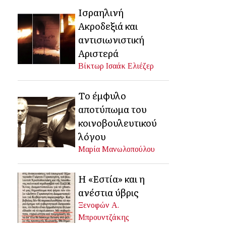
Ισραηλινή
Ακροδεξιά και
αντισιωνιστική
Αριστερά
Βίκτωρ Ισαάκ Ελιέζερ
Το έμφυλο
αποτύπωμα του
κοινοβουλευτικού
λόγου
Μαρία Μανωλοπούλου
Η «Εστία» και η
ανέστια ύβρις
Ξενοφών Α.
Μπρουντζάκης