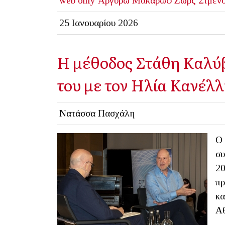
web only
Αργυρώ Μακάρωφ
Ζωρζ Σιμεν
25 Ιανουαρίου 2026
Η μέθοδος Στάθη Καλύ
του με τον Ηλία Κανέλ
Νατάσσα Πασχάλη
Ο 
συ
20
πρ
κα
Α