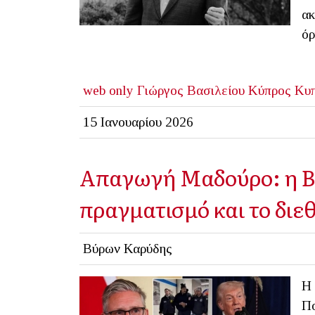
ακ
όρ
web only
Γιώργος Βασιλείου
Κύπρος
Κυπ
15 Ιανουαρίου 2026
Απαγωγή Μαδούρο: η Β
πραγματισμό και το διεθ
Βύρων Καρύδης
Η 
Πο