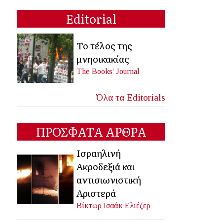
Editorial
Το τέλος της
μνησικακίας
The Books' Journal
Όλα τα Editorials
ΠΡΟΣΦΑΤΑ ΑΡΘΡΑ
Ισραηλινή
Ακροδεξιά και
αντισιωνιστική
Αριστερά
Βίκτωρ Ισαάκ Ελιέζερ