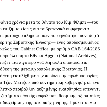
ιάντα χρόνια μετά το θάνατο του Κιμ Φίλμπι —του
ο επιζήμιου ίσως για τα βρετανικά συμφέροντα
ιωματούχου πληροφοριών που εργάστηκε συνειδητά
έρ της Σοβιετικής Ένωσης— ένας αποδεσμευμένος
κελος του Cabinet Office, με αριθμό CAB 164/2186
ι προέλευση τα Εθνικά Αρχεία (National Archives),
τίζει μια λιγότερο γνωστή αλλά αποκαλυπτική
όθεση της μεταψυχροπολεμικής Βρετανίας. Η
όθεση εκτυλίχθηκε την περίοδο της πρωθυπουργίας
υ Τζον Μέιτζορ, υπό συντηρητική κυβέρνηση, σε ένα
λιτικό περιβάλλον αυξημένης ευαισθησίας απέναντι
 ζητήματα εθνικής ασφάλειας, θεσμικής αξιοπιστίας
ι διαχείρισης της ιστορικής μνήμης. Πρόκειται για