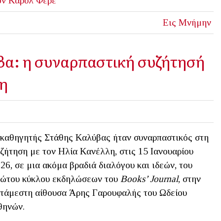
όν
Καρύλ Φερέ
Εις Μνήμην
βα: η συναρπαστική συζήτησή
λη
καθηγητής Στάθης Καλύβας ήταν συναρπαστικός στη
ζήτηση με τον Ηλία Κανέλλη, στις 15 Ιανουαρίου
26, σε μια ακόμα βραδιά διαλόγου και ιδεών, του
ώτου κύκλου εκδηλώσεων του
Books’ Journal
, στην
τάμεστη αίθουσα Άρης Γαρουφαλής του Ωδείου
θηνών.