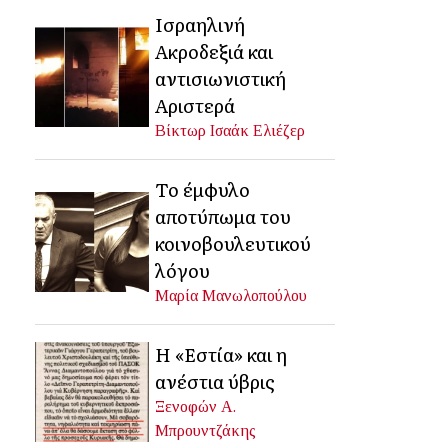
Ισραηλινή
Ακροδεξιά και
αντισιωνιστική
Αριστερά
Βίκτωρ Ισαάκ Ελιέζερ
Το έμφυλο
αποτύπωμα του
κοινοβουλευτικού
λόγου
Μαρία Μανωλοπούλου
Η «Εστία» και η
ανέστια ύβρις
Ξενοφών Α.
Μπρουντζάκης