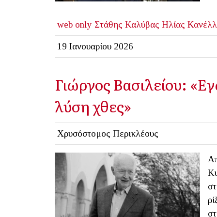
web only
Στάθης Καλύβας
Ηλίας Κανέλλ
19 Ιανουαρίου 2026
Γιώργος Βασιλείου: «Ε
λύση χθες»
Χρυσόστομος Περικλέους
Απ
Κυ
στ
ρί
στ