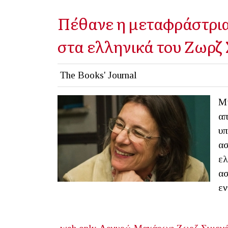
Πέθανε η μεταφράστρι
στα ελληνικά του Ζωρζ
The Books' Journal
Μι
απ
υπ
ασ
ελ
ασ
εν