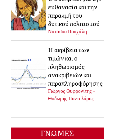
ευθανασία και την
παρακμή του
δυτικού πολιτισμού
Νατάσσα Πασχάλη
Η ακρίβεια των
τιμών και ο
πληθωρισμός
ανακριβειών και
παραπληροφόρησης
Γιώργος Θυφρονίτης -
Θοδωρής Παντελάρος
ΓΝΩΜΕΣ