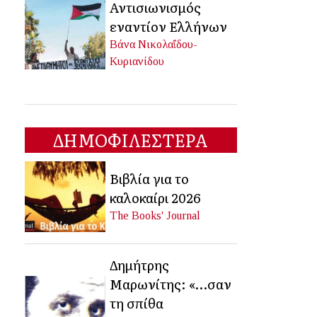
Αντισιωνισμός
εναντίον Ελλήνων
Βάνα Νικολαΐδου-
Κυριανίδου
ΔΗΜΟΦΙΛΕΣΤΕΡΑ
Βιβλία για το
καλοκαίρι 2026
The Books' Journal
Δημήτρης
Μαρωνίτης: «…σαν
τη σπίθα