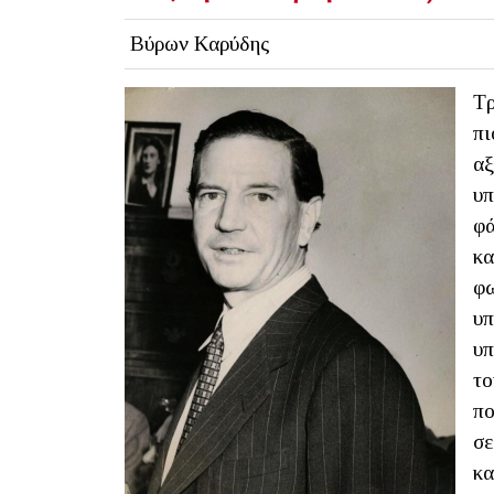
Βύρων Καρύδης
Τρ
πι
αξ
υπ
φά
κα
φω
υπ
υπ
το
πο
σε
κα