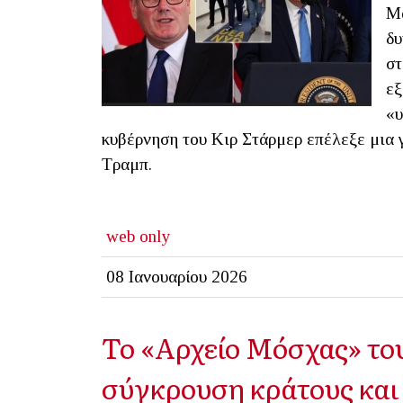
Μα
δυ
στ
εξ
«υ
κυβέρνηση του Κιρ Στάρμερ επέλεξε μια 
Τραμπ.
web only
08 Ιανουαρίου 2026
Το «Αρχείο Μόσχας» του
σύγκρουση κράτους και 