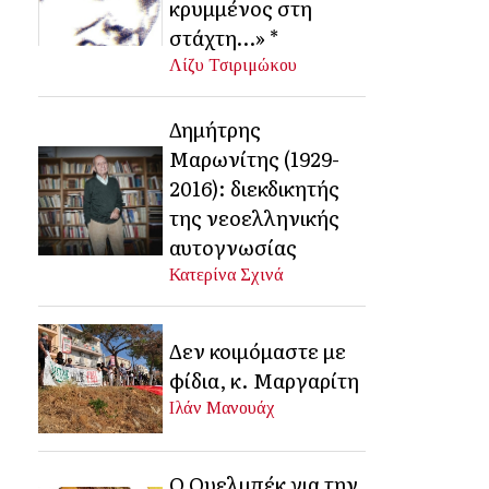
κρυμμένος στη
στάχτη…» *
Λίζυ Τσιριμώκου
Δημήτρης
Μαρωνίτης (1929-
2016): διεκδικητής
της νεοελληνικής
αυτογνωσίας
Κατερίνα Σχινά
Δεν κοιμόμαστε με
φίδια, κ. Μαργαρίτη
Ιλάν Μανουάχ
Ο Ουελμπέκ για την