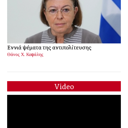
Εννιά ψέματα της αντιπολίτευσης
Θάνος Χ. Καψάλης
Video