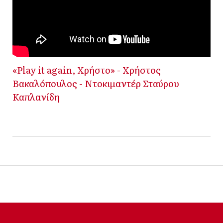
«Play it again, Χρήστο» - Χρήστος
Βακαλόπουλος - Ντοκιμαντέρ Σταύρου
Καπλανίδη