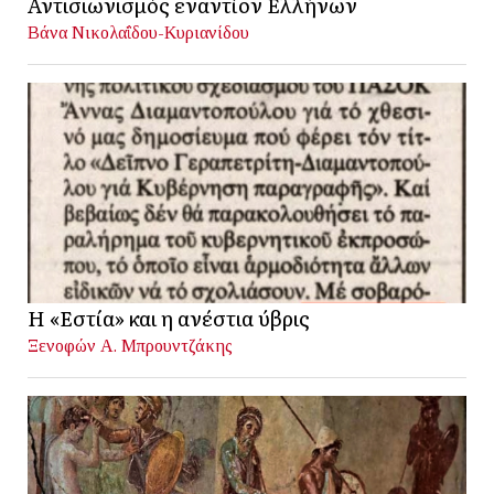
Αντισιωνισμός εναντίον Ελλήνων
Βάνα Νικολαΐδου-Κυριανίδου
Η «Εστία» και η ανέστια ύβρις
Ξενοφών Α. Μπρουντζάκης