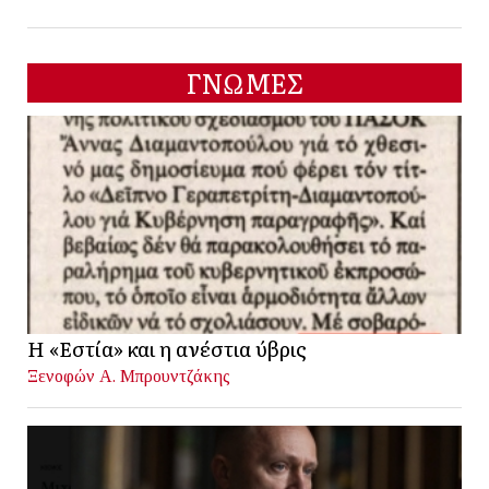
ΓΝΩΜΕΣ
Η «Εστία» και η ανέστια ύβρις
Ξενοφών Α. Μπρουντζάκης