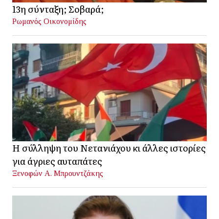
13η σύνταξη; Σοβαρά;
Ρωμανός Οικονομίδης
Η σύλληψη του Νετανιάχου κι άλλες ιστορίες
για άγριες αυταπάτες
Ξενοφών Α. Μπρουντζάκης