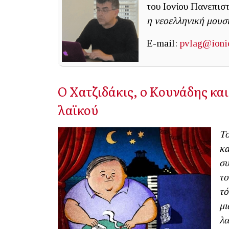
του Ιονίου Πανεπιστ
η νεοελληνική μουσι
E-mail:
pvlag@ioni
O Χατζιδάκις, o Κουνάδης και
λαϊκού
Το
κα
συ
το
τό
μι
λα