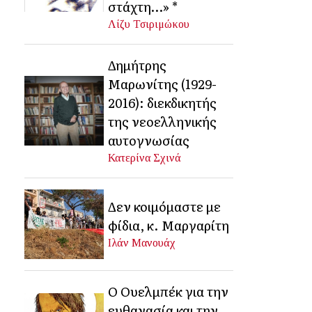
στάχτη…» *
Λίζυ Τσιριμώκου
Δημήτρης
Μαρωνίτης (1929-
2016): διεκδικητής
της νεοελληνικής
αυτογνωσίας
Κατερίνα Σχινά
Δεν κοιμόμαστε με
φίδια, κ. Μαργαρίτη
Ιλάν Μανουάχ
Ο Ουελμπέκ για την
ευθανασία και την