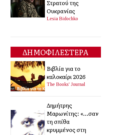
Στρατού της
Ουκρανίας
Lesia Bidochko
ΔΗΜΟΦΙΛΕΣΤΕΡΑ
Βιβλία για το
καλοκαίρι 2026
The Books' Journal
Δημήτρης
Μαρωνίτης: «…σαν
τη σπίθα
κρυμμένος στη