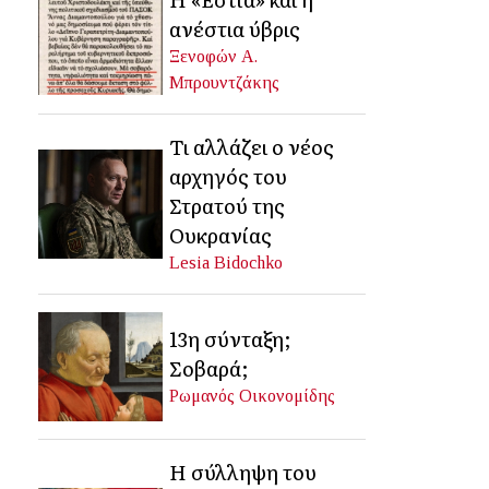
ανέστια ύβρις
Ξενοφών Α.
Μπρουντζάκης
Τι αλλάζει ο νέος
αρχηγός του
Στρατού της
Ουκρανίας
Lesia Bidochko
13η σύνταξη;
Σοβαρά;
Ρωμανός Οικονομίδης
Η σύλληψη του