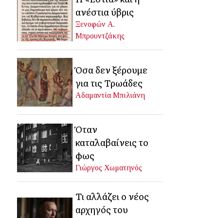
ανέστια ύβρις
Ξενοφών Α.
Μπρουντζάκης
Όσα δεν ξέρουμε
για τις Τρωάδες
Αδαμαντία Μπιλιάνη
Όταν
καταλαβαίνεις το
φως
Γιώργος Χωματηνός
Τι αλλάζει ο νέος
αρχηγός του