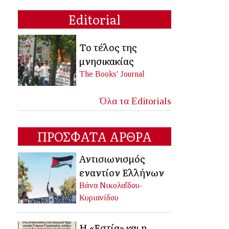
Editorial
Το τέλος της
μνησικακίας
The Books' Journal
Όλα τα Editorials
ΠΡΟΣΦΑΤΑ ΑΡΘΡΑ
Αντισιωνισμός
εναντίον Ελλήνων
Βάνα Νικολαΐδου-
Κυριανίδου
Η «Εστία» και η