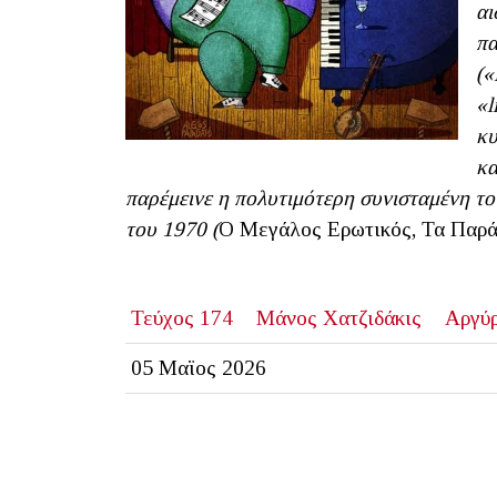
αι
πα
(«
«l
κυ
κα
παρέμεινε η πολυτιμότερη συνισταμένη το
του 1970 (
Ο Μεγάλος Ερωτικός, Τα Παρά
Τεύχος 174
Μάνος Χατζιδάκις
Αργύ
05 Μαϊος 2026