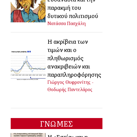
παρακμή του
δυτικού πολιτισμού
Νατάσσα Πασχάλη
Η ακρίβεια των
τιμών και ο
πληθωρισμός
ανακριβειών και
παραπληροφόρησης
Γιώργος Θυφρονίτης -
Θοδωρής Παντελάρος
ΓΝΩΜΕΣ
Η «Εστία» και η