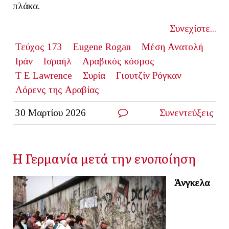
πλάκα.
Συνεχίστε...
Τεύχος 173
Eugene Rogan
Μέση Ανατολή
Ιράν
Ισραήλ
Αραβικός κόσμος
T E Lawrence
Συρία
Γιουτζίν Ρόγκαν
Λόρενς της Αραβίας
30 Μαρτίου 2026
Συνεντεύξεις
Η Γερμανία μετά την ενοποίηση
Άνγκελα