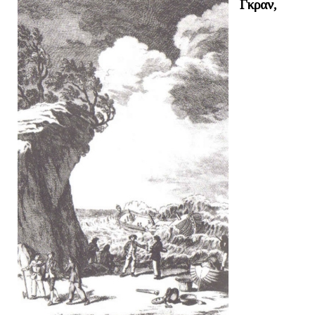
Γκραν,