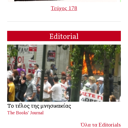
Τεύχος 178
Editorial
Το τέλος της μνησικακίας
The Books' Journal
Όλα τα Editorials