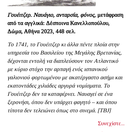
Γουέιτζερ. Ναυάγιο, ανταρσία, φόνος,
μετάφραση
από τα αγγλικά: Δέσποινα Κανελλοπούλου,
Δώμα, Αθήνα 2023, 448 σελ.
To
1741, το Γουέιτζερ κι άλλα πέντε πλοία στην
υπηρεσία του Βασιλείου της Μεγάλης Βρετανίας,
δέχονται εντολή να διαπλεύσουν τον Ατλαντικό
με κύριο στόχο την αρπαγή ενός ισπανικού
γαλιονιού φορτωμένου με ακατέργαστο ασήμι και
εκατοντάδες χιλιάδες αργυρά νομίσματα. Το
Γουέιτζερ δεν τα καταφέρνει. Ναυαγεί σε ένα
ξερονήσι, όπου δεν υπάρχει φαγητό – και όπου
τίποτα δεν τελειώνει όπως στο σινεμά. [ΤΒ
J]
Συνεχίστε...