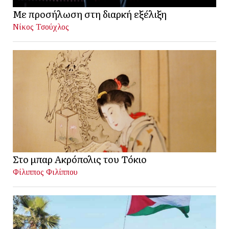
Με προσήλωση στη διαρκή εξέλιξη
Νίκος Τσούχλος
Στο μπαρ Ακρόπολις του Τόκιο
Φίλιππος Φιλίππου