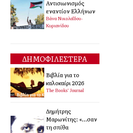
Αντισιωνισμός
εναντίον Ελλήνων
Βάνα Νικολαΐδου-
Κυριανίδου
ΔΗΜΟΦΙΛΕΣΤΕΡΑ
Βιβλία για το
καλοκαίρι 2026
The Books' Journal
Δημήτρης
Μαρωνίτης: «…σαν
τη σπίθα