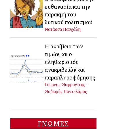
ευθανασία και την
παρακμή του
δυτικού πολιτισμού
Νατάσσα Πασχάλη
Η ακρίβεια των
τιμών και ο
πληθωρισμός
ανακριβειών και
παραπληροφόρησης
Γιώργος Θυφρονίτης -
Θοδωρής Παντελάρος
ΓΝΩΜΕΣ