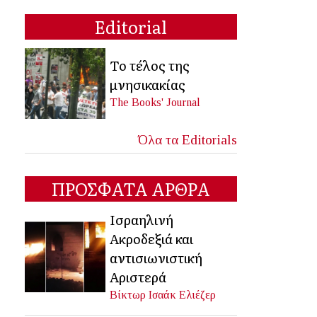
Editorial
Το τέλος της
μνησικακίας
The Books' Journal
Όλα τα Editorials
ΠΡΟΣΦΑΤΑ ΑΡΘΡΑ
Ισραηλινή
Ακροδεξιά και
αντισιωνιστική
Αριστερά
Βίκτωρ Ισαάκ Ελιέζερ