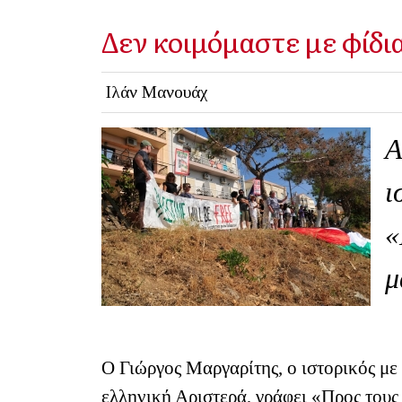
Δεν κοιμόμαστε με φίδι
Ιλάν Μανουάχ
Α
ι
«
μ
Ο Γιώργος Μαργαρίτης, ο ιστορικός με
ελληνική Αριστερά, γράφει «Προς τους