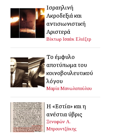
Ισραηλινή
Ακροδεξιά και
αντισιωνιστική
Αριστερά
Βίκτωρ Ισαάκ Ελιέζερ
Το έμφυλο
αποτύπωμα του
κοινοβουλευτικού
λόγου
Μαρία Μανωλοπούλου
Η «Εστία» και η
ανέστια ύβρις
Ξενοφών Α.
Μπρουντζάκης