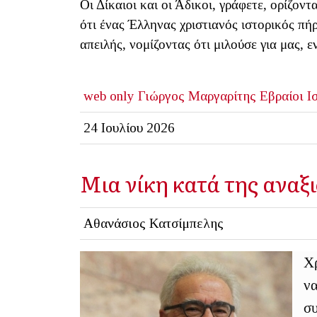
Οι Δίκαιοι και οι Άδικοι, γράφετε, ορίζον
ότι ένας Έλληνας χριστιανός ιστορικός π
απειλής, νομίζοντας ότι μιλούσε για μας, 
web only
Γιώργος Μαργαρίτης
Εβραίοι
Ι
24 Ιουλίου 2026
Μια νίκη κατά της αναξ
Αθανάσιος Κατσίμπελης
Χρ
να
συ