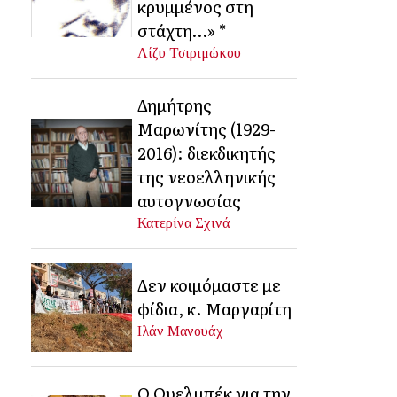
κρυμμένος στη
στάχτη…» *
Λίζυ Τσιριμώκου
Δημήτρης
Μαρωνίτης (1929-
2016): διεκδικητής
της νεοελληνικής
αυτογνωσίας
Κατερίνα Σχινά
Δεν κοιμόμαστε με
φίδια, κ. Μαργαρίτη
Ιλάν Μανουάχ
Ο Ουελμπέκ για την