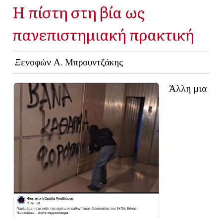
Η πίστη στη βία ως
πανεπιστημιακή πρακτική
Ξενοφών Α. Μπρουντζάκης
Άλλη μια