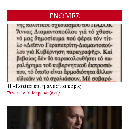
ΓΝΩΜΕΣ
Η «Εστία» και η ανέστια ύβρις
Ξενοφών Α. Μπρουντζάκης