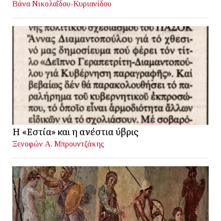
Βάνα Νικολαΐδου-Κυριανίδου
Η «Εστία» και η ανέστια ύβρις
Ξενοφών Α. Μπρουντζάκης