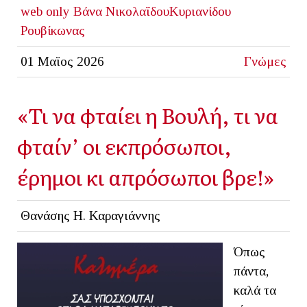
web only
Bάνα ΝικολαΐδουΚυριανίδου
Ρουβίκωνας
01 Μαϊος 2026
Γνώμες
«Τι να φταίει η Βουλή, τι να
φταίν’ οι εκπρόσωποι,
έρημοι κι απρόσωποι βρε!»
Θανάσης Η. Καραγιάννης
Όπως
πάντα,
καλά τα