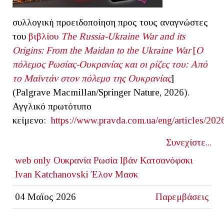
συλλογική προειδοποίηση προς τους αναγνώστες
του
βιβλίου
The
Russia
-
Ukraine
War
and
its
Origins
:
From
the
Maidan
to
the
Ukraine
War
[
Ο
πόλεμος Ρωσίας-Ουκρανίας και οι ρίζες του: Από
το Μαϊντάν στον πόλεμο της Ουκρανίας
]
(Palgrave Macmillan/Springer Nature, 2026).
Αγγλικό πρωτότυπο
κείμενο:
https://www.pravda.com.ua/eng/articles/20
Συνεχίστε...
web only
Ουκρανία
Ρωσία
Ιβάν Κατσανόφσκι
Ivan Katchanovski
Έλον Μασκ
04 Μαϊος 2026
Παρεμβάσεις