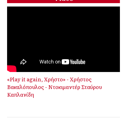
«Play it again, Χρήστο» - Χρήστος
Βακαλόπουλος - Ντοκιμαντέρ Σταύρου
Καπλανίδη