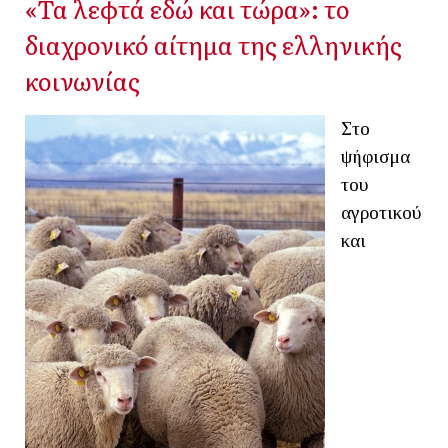
«Τα λεφτά εδώ και τώρα»: το
διαχρονικό αίτημα της ελληνικής
κοινωνίας
Στο
ψήφισμα
του
αγροτικού
και