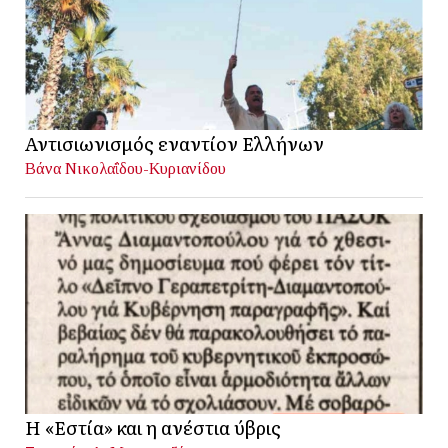
Αντισιωνισμός εναντίον Ελλήνων
Βάνα Νικολαΐδου-Κυριανίδου
Η «Εστία» και η ανέστια ύβρις