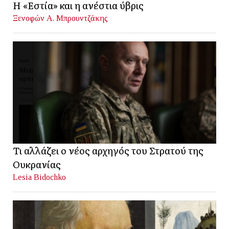
Η «Εστία» και η ανέστια ύβρις
Ξενοφών Α. Μπρουντζάκης
Τι αλλάζει ο νέος αρχηγός του Στρατού της
Ουκρανίας
Lesia Bidochko