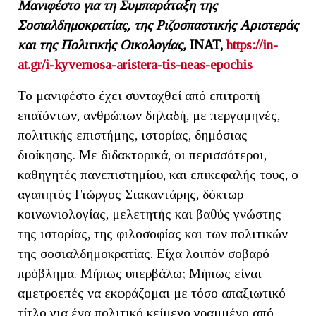
Μανιφέστο για τη Συμπαράταξη της
Σοσιαλδημοκρατίας, της Ριζοσπαστικής Αριστεράς
και της Πολιτικής Οικολογίας,
INAT
,
https://in-
at.gr/i-kyvernosa-aristera-tis-neas-epochis
Το μανιφέστο έχει συνταχθεί από επιτροπή
επαϊόντων, ανθρώπων δηλαδή, με περγαμηνές,
πολιτικής επιστήμης, ιστορίας, δημόσιας
διοίκησης. Με διδακτορικά, οι περισσότεροι,
καθηγητές πανεπιστημίου, και επικεφαλής τους, ο
αγαπητός Γιώργος Σιακαντάρης, δόκτωρ
κοινωνιολογίας, μελετητής και βαθύς γνώστης
της ιστορίας, της φιλοσοφίας και των πολιτικών
της σοσιαλδημοκρατίας. Είχα λοιπόν σοβαρό
πρόβλημα. Μήπως υπερβάλω; Μήπως είναι
αμετροεπές να εκφράζομαι με τόσο απαξιωτικό
τίτλο για ένα πολιτικό κείμενο γραμμένο από